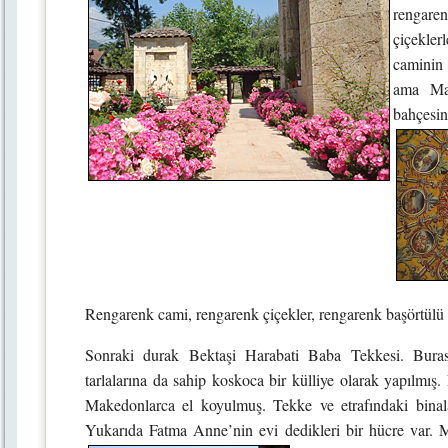
rengaren
çiçekler
caminin 
ama Mak
bahçesin
Rengarenk cami, rengarenk çiçekler, rengarenk başörtülü 
Sonraki durak Bektaşi Harabati Baba Tekkesi. Bura
tarlalarına da sahip koskoca bir külliye olarak yapılmış.
Makedonlarca el koyulmuş. Tekke ve etrafındaki binal
Yukarıda Fatma Anne’nin evi dedikleri bir hücre var. 