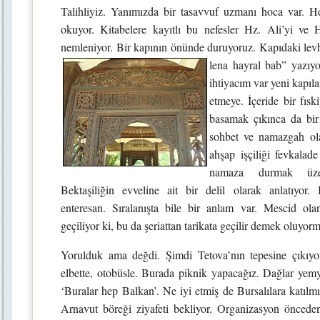
Talihliyiz. Yanımızda bir tasavvuf uzmanı hoca var. Hoc
okuyor. Kitabelere kayıtlı bu nefesler Hz. Ali’yi ve Hz
nemleniyor. Bir kapının önünde duruyoruz. Kapıdaki levh
lena hayral bab” yazıy
ihtiyacım var yeni kapıl
etmeye. İçeride bir fıski
basamak çıkınca da bir
sohbet ve namazgah ola
ahşap işçiliği fevkalad
namaza durmak üzer
Bektaşiliğin evveline ait bir delil olarak anlatıyor.
enteresan. Sıralanışta bile bir anlam var. Mescid ola
geçiliyor ki, bu da şeriattan tarikata geçilir demek oluyor
Yorulduk ama değdi. Şimdi Tetova’nın tepesine çıkıyo
elbette, otobüsle. Burada piknik yapacağız. Dağlar yemyeş
‘Buralar hep Balkan’. Ne iyi etmiş de Bursalılara katılmı
Arnavut böreği ziyafeti bekliyor. Organizasyon öncede