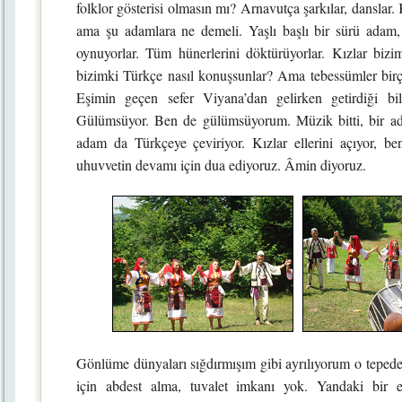
folklor gösterisi olmasın mı? Arnavutça şarkılar, danslar. 
ama şu adamlara ne demeli. Yaşlı başlı bir sürü adam,
oynuyorlar. Tüm hünerlerini döktürüyorlar. Kızlar biz
bizimki Türkçe nasıl konuşsunlar? Ama tebessümler birço
Eşimin geçen sefer Viyana’dan gelirken getirdiği bile
Gülümsüyor. Ben de gülümsüyorum. Müzik bitti, bir ad
adam da Türkçeye çeviriyor. Kızlar ellerini açıyor, be
uhuvvetin devamı için dua ediyoruz. Âmin diyoruz.
Gönlüme dünyaları sığdırmışım gibi ayrılıyorum o tepede
için abdest alma, tuvalet imkanı yok. Yandaki bir ev