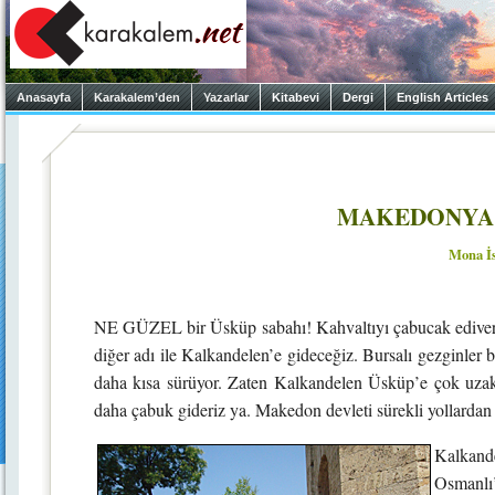
Anasayfa
Karakalem’den
Yazarlar
Kitabevi
Dergi
English Articles
MAKEDONYA 
Mona İ
NE GÜZEL bir Üsküp sabahı! Kahvaltıyı çabucak ediveriy
diğer adı ile Kalkandelen’e gideceğiz. Bursalı gezginler b
daha kısa sürüyor. Zaten Kalkandelen Üsküp’e çok uzak 
daha çabuk gideriz ya. Makedon devleti sürekli yollardan 
Kalkand
Osmanlı’