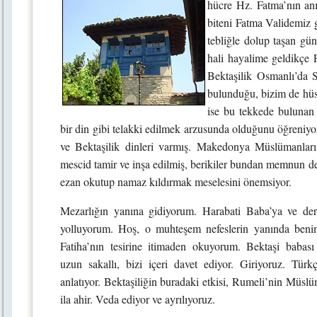
hücre Hz. Fatma’nın anı
biteni Fatma Validemiz g
tebliğle dolup taşan gün
hali hayalime geldikçe 
Bektaşilik Osmanlı’da S
bulunduğu, bizim de hüs
ise bu tekkede bulunan 
bir din gibi telakki edilmek arzusunda olduğunu öğreniyo
ve Bektaşilik dinleri varmış. Makedonya Müslümanları i
mescid tamir ve inşa edilmiş, berikiler bundan memnun de
ezan okutup namaz kıldırmak meselesini önemsiyor.
Mezarlığın yanına gidiyorum. Harabati Baba’ya ve derv
yolluyorum. Hoş, o muhteşem nefeslerin yanında beni
Fatiha’nın tesirine itimaden okuyorum. Bektaşi babası
uzun sakallı, bizi içeri davet ediyor. Giriyoruz. Türkç
anlatıyor. Bektaşiliğin buradaki etkisi, Rumeli’nin Müslü
ila ahir. Veda ediyor ve ayrılıyoruz.