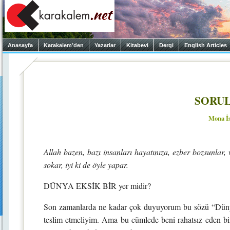
Anasayfa
Karakalem’den
Yazarlar
Kitabevi
Dergi
English Articles
SORUL
Mona İ
Allah bazen, bazı insanları hayatınıza, ezber bozsunlar,
sokar, iyi ki de öyle yapar.
DÜNYA EKSİK BİR yer midir?
Son zamanlarda ne kadar çok duyuyorum bu sözü “Dünya
teslim etmeliyim. Ama bu cümlede beni rahatsız eden bir 