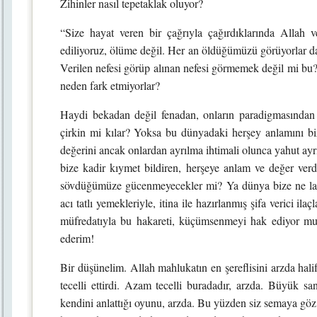
Zihinler nasıl tepetaklak oluyor?
“Size hayat veren bir çağrıyla çağırdıklarında Allah 
ediliyoruz, ölüme değil. Her an öldüğümüzü görüyorlar d
Verilen nefesi görüp alınan nefesi görmemek değil mi bu? ‘
neden fark etmiyorlar?
Haydi bekadan değil fenadan, onların paradigmasından 
çirkin mi kılar? Yoksa bu dünyadaki herşey anlamını biz
değerini ancak onlardan ayrılma ihtimali olunca yahut ayrı
bize kadir kıymet bildiren, herşeye anlam ve değer verd
sövdüğümüze gücenmeyecekler mi? Ya dünya bize ne lazı
acı tatlı yemekleriyle, itina ile hazırlanmış şifa verici ila
müfredatıyla bu hakareti, küçümsenmeyi hak ediyor mu
ederim!
Bir düşünelim. Allah mahlukatın en şereflisini arzda hali
tecelli ettirdi. Azam tecelli buradadır, arzda. Büyük sa
kendini anlattığı oyunu, arzda. Bu yüzden siz semaya göz d