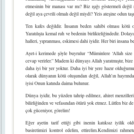
etmesinin bir manası var mı? Biz ışığı göstermeli değ
değil aya çevrili olmalı değil miydi? Yeis ateşine odun ta
Ten kafes değildir. İnsanın beden sahibi olması kötü 
Yaratılışta kemal ruh ve bedenin birlikteliğindedir. Dolay
halleri, yıpranması, eskimesi dahi iyidir. Her biri insana 
Ayet-i kerimede şöyle buyrulur “Müminlere ‘Allah size ne
cevap verirler.” Madem ki dünyayı Allah yaratmıştır, bize 
daha iyi bir yer yoktur. Daha iyi bir yere hazır olduğumu
olarak dünyanın kötü oluşundan değil, Allah’ın hayrınd
iyisi Onun katında daima bulunur.
Dünya iyidir, bu yüzden tahrip edilmez, ahiret menzilleri
bilirliğinden ve vefasından ötürü yok etmez. Lütfen biz de 
çok güceniyor, görelim!
Eğer ayetin tarif ettiği gibi inenin katıksız iyilik 
basiretimizi kontrol edelim, ettirelim.Kendimizi rahm