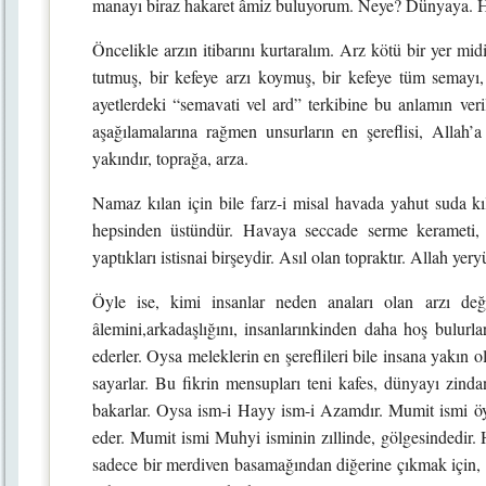
manayı biraz hakaret âmiz buluyorum. Neye? Dünyaya. H
Öncelikle arzın itibarını kurtaralım. Arz kötü bir yer mid
tutmuş, bir kefeye arzı koymuş, bir kefeye tüm semayı,
ayetlerdeki “semavati vel ard” terkibine bu anlamın veril
aşağılamalarına rağmen unsurların en şereflisi, Allah’
yakındır, toprağa, arza.
Namaz kılan için bile farz-i misal havada yahut suda k
hepsinden üstündür. Havaya seccade serme kerameti, o
yaptıkları istisnai birşeydir. Asıl olan topraktır. Allah yer
Öyle ise, kimi insanlar neden anaları olan arzı deği
âlemini,arkadaşlığını, insanlarınkinden daha hoş bulurla
ederler. Oysa meleklerin en şereflileri bile insana yakın o
sayarlar. Bu fikrin mensupları teni kafes, dünyayı zinda
bakarlar. Oysa ism-i Hayy ism-i Azamdır. Mumit ismi öyle
eder. Mumit ismi Muhyi isminin zıllinde, gölgesindedir. H
sadece bir merdiven basamağından diğerine çıkmak için, mer