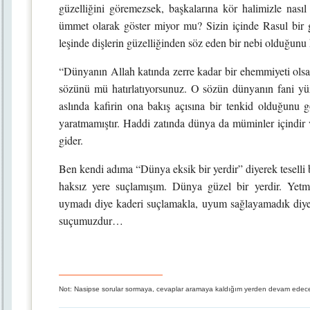
güzelliğini göremezsek, başkalarına kör halimizle nasıl
ümmet olarak göster miyor mu? Sizin içinde Rasul bir 
leşinde dişlerin güzelliğinden söz eden bir nebi olduğun
“Dünyanın Allah katında zerre kadar bir ehemmiyeti olsa 
sözünü mü hatırlatıyorsunuz. O sözün dünyanın fani yüz
aslında kafirin ona bakış açısına bir tenkid olduğunu
yaratmamıştır. Haddi zatında dünya da müminler içindir v
gider.
Ben kendi adıma “Dünya eksik bir yerdir” diyerek teselli
haksız yere suçlamışım. Dünya güzel bir yerdir. Yet
uymadı diye kaderi suçlamakla, uyum sağlayamadık diye 
suçumuzdur…
Not: Nasipse sorular sormaya, cevaplar aramaya kaldığım yerden devam edec