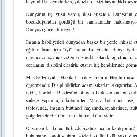
hayranlıkla seyrederken, yıldızlar da sizi hayranlıkla seyre
Dünyanın üç yüzü vardır, ikisi güzeldir. Dünyanın e
bozukluğundan gördüğü bir yanılsamadır, halüsinasyon
Dünyayı gücendirmeyin!
İnsanın kabiliyetleri dünyadan başka bir yerde inkişaf 
eğitilir. İnsan için “iyi” budur. Bu yüzden dünya iyidi
öğrenciler sevmezler.Onlar sürekli olarak öğretmeni, oku
cezalarını, disiplini eleştirir, kusuru hiç kendilerinde görm
Musibetler iyidir. Hakikat-i halde hayırdır. Her biri insan
öğretmendir. Disiplinlidirler, adamı sıkarlar, sıkıştırırlar.
iyidir, Hastalar Risalesi’ni okuyan herkesin onlara sarı
sadece yapan için kötüdürler. Maruz kalan için ise, m
tablosunda, insanın bütünsel hayatında,seyahatinde, zulü
gölgelemelerdir. Onların dahi melekûtu iyidir.
O zaman bu kötücüllük edebiyatına neden katılıyorlar?
bulamamış varoluşçuların sözleri kötücül dünyayı yete