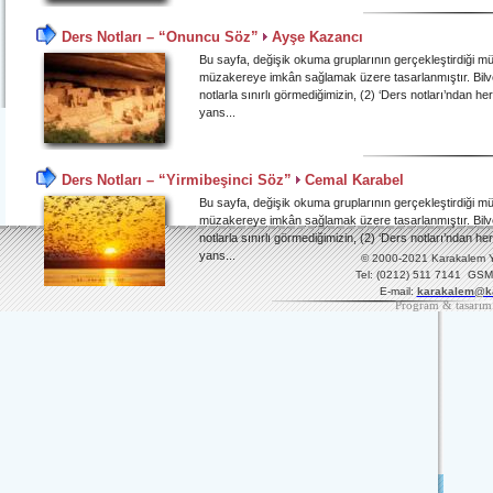
Ders Notları – “Onuncu Söz”
Ayşe Kazancı
Bu sayfa, değişik okuma gruplarının gerçekleştirdiği 
müzakereye imkân sağlamak üzere tasarlanmıştır. Bilves
notlarla sınırlı görmediğimizin, (2) ‘Ders notları’ndan h
yans...
Ders Notları – “Yirmibeşinci Söz”
Cemal Karabel
Bu sayfa, değişik okuma gruplarının gerçekleştirdiği 
müzakereye imkân sağlamak üzere tasarlanmıştır. Bilves
notlarla sınırlı görmediğimizin, (2) ‘Ders notları’ndan h
yans...
© 2000-2021 Karakalem Yay
Tel: (0212) 511 7141 GSM
E-mail:
karakalem@ka
Program & tasarım