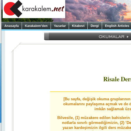
Anasayfa
Karakalem’den
Yazarlar
Kitabevi
Dergi
English Articles
Risale Der
[Bu sayfa, değişik okuma gruplarının 
okumalarını paylaşıma açmak ve de 
imkân sağlamak üzer
Bilvesile, (1) müzakere edilen bahislerin
notlarla sınırlı görmediğimizin, (2) ‘D
yazan kardeşimizin ilgili ders müzak