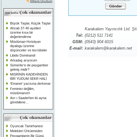
Şifremi Unuttum
Büyük Taşlar, Küçük Taşlar
Ahzab 37-40 ayetleri
Karakalem Yayıncılık Ltd. Şti
üzerine kısa bir
Tel:
(0212) 511 7141
değerlendirme
GSM:
(0543) 904 6015
Müslüman-Hıristiyan
diyalogu üzerine
E-mail:
karakalem@karakalem.net
düşünceler ve tecrübeler
Libido Dominandi
Arkadaş arıyorum
Sümerler’e de peygamber
gelmiş midir?
MISRİNİN KADEHİNDEN
BİR YUDUM SEKR HALİ
‘Emanet’ yazısına derkenar
Feminist değilim,
müslümanım!
Asr-ı Saadet’ten iki ayna:
görebilene…
Oyuncak Tamirhanesi
Melekleri Ürkütmeden
Peygamberin Bir Günü