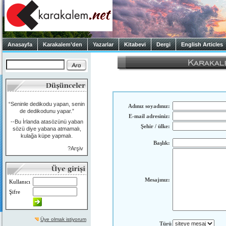
Anasayfa
Karakalem’den
Yazarlar
Kitabevi
Dergi
English Articles
“Seninle dedikodu yapan, senin
Adınız soyadınız:
de dedikodunu yapar.”
E-mail adresiniz:
--Bu İrlanda atasözünü yaban
Şehir / ülke:
sözü diye yabana atmamalı,
kulağa küpe yapmalı.
Başlık:
?Arşiv
Mesajınız:
Kullanıcı
Şifre
Üye olmak istiyorum
Türü