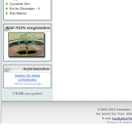
Çocukluk Sırrı
Kur'an Okumaları - 4
Ruh Bakımı
Against the global
confederates
–Metin Karabaşoğlu
[*
4.558
yazı içinden]
© 2000-2021 Karakalem Ya
Tel: (0212) 511 7141 GSM
E-mail:
karakalem@k
Program & tasarı