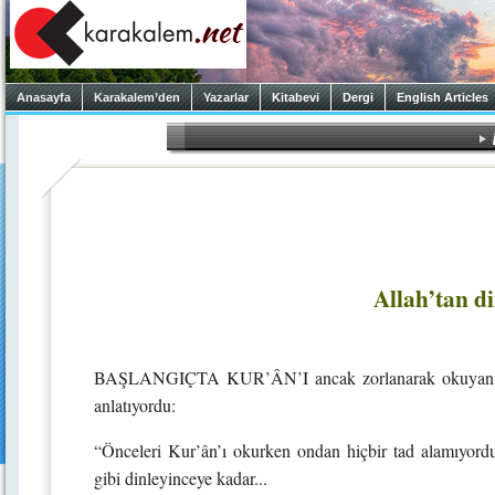
Anasayfa
Karakalem’den
Yazarlar
Kitabevi
Dergi
English Articles
Allah’tan din
BAŞLANGIÇTA KUR’ÂN’I ancak zorlanarak okuyan bir 
anlatıyordu:
“Önceleri Kur’ân’ı okurken ondan hiçbir tad alamıyor
gibi dinleyinceye kadar...