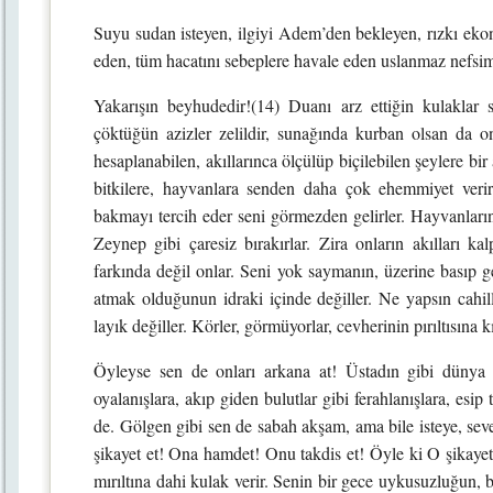
Suyu sudan isteyen, ilgiyi Adem’den bekleyen, rızkı e
eden, tüm hacatını sebeplere havale eden uslanmaz nefsim 
Yakarışın beyhudedir!(14) Duanı arz ettiğin kulaklar 
çöktüğün azizler zelildir, sunağında kurban olsan da 
hesaplanabilen, akıllarınca ölçülüp biçilebilen şeylere bir
bitkilere, hayvanlara senden daha çok ehemmiyet verirler
bakmayı tercih eder seni görmezden gelirler. Hayvanların
Zeynep gibi çaresiz bırakırlar. Zira onların akılları ka
farkında değil onlar. Seni yok saymanın, üzerine basıp
atmak olduğunun idraki içinde değiller. Ne yapsın cahiller
layık değiller. Körler, görmüyorlar, cevherinin pırıltısı
Öyleyse sen de onları arkana at! Üstadın gibi dün
oyalanışlara, akıp giden bulutlar gibi ferahlanışlara, esip
de. Gölgen gibi sen de sabah akşam, ama bile isteye, sev
şikayet et! Ona hamdet! Onu takdis et! Öyle ki O şikayeti
mırıltına dahi kulak verir. Senin bir gece uykusuzluğun, bi