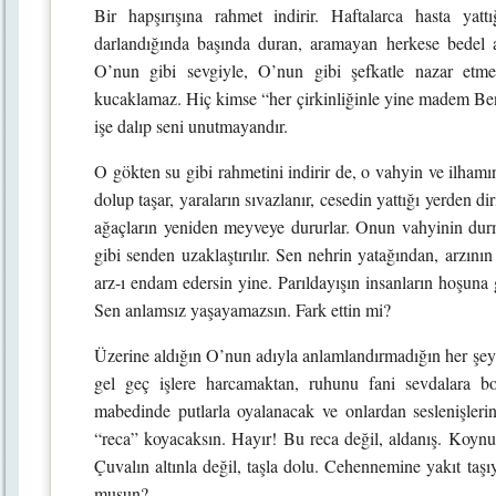
Bir hapşırışına rahmet indirir. Haftalarca hasta yatt
darlandığında başında duran, aramayan herkese bedel 
O’nun gibi sevgiyle, O’nun gibi şefkatle nazar etm
kucaklamaz. Hiç kimse “her çirkinliğinle yine madem 
işe dalıp seni unutmayandır.
O gökten su gibi rahmetini indirir de, o vahyin ve ilham
dolup taşar, yaraların sıvazlanır, cesedin yattığı yerden diri
ağaçların yeniden meyveye dururlar. Onun vahyinin durma
gibi senden uzaklaştırılır. Sen nehrin yatağından, arzının 
arz-ı endam edersin yine. Parıldayışın insanların hoşuna
Sen anlamsız yaşayamazsın. Fark ettin mi?
Üzerine aldığın O’nun adıyla anlamlandırmadığın her şey 
gel geç işlere harcamaktan, ruhunu fani sevdalara 
mabedinde putlarla oyalanacak ve onlardan seslenişler
“reca” koyacaksın. Hayır! Bu reca değil, aldanış. Koynu
Çuvalın altınla değil, taşla dolu. Cehennemine yakıt ta
musun?