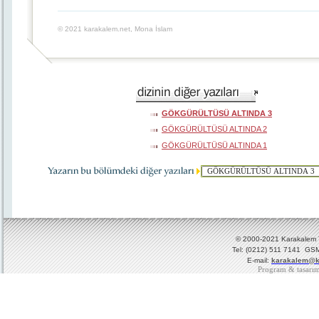
© 2021 karakalem.net, Mona İslam
GÖKGÜRÜLTÜSÜ ALTINDA 3
GÖKGÜRÜLTÜSÜ ALTINDA 2
GÖKGÜRÜLTÜSÜ ALTINDA 1
© 2000-2021 Karakalem Ya
Tel: (0212) 511 7141 GSM
E-mail:
karakalem@k
Program & tasarı