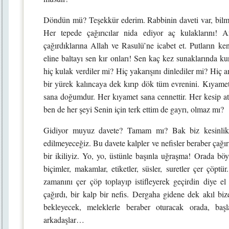
Döndün mü? Teşekkür ederim. Rabbinin daveti var, bilm
Her tepede çağırıcılar nida ediyor aç kulaklarını! A
çağırdıklarına Allah ve Rasulü’ne icabet et. Putların k
eline baltayı sen kır onları! Sen kaç kez sunaklarında 
hiç kulak verdiler mi? Hiç yakarışını dinlediler mi? Hiç
bir yürek kalıncaya dek kırıp dök tüm evrenini. Kıyamet
sana doğumdur. Her kıyamet sana cennettir. Her kesip atış
ben de her şeyi Senin için terk ettim de gayrı, olmaz mı?
Gidiyor muyuz davete? Tamam mı? Bak biz kesinlikle
edilmeyeceğiz. Bu davete kalpler ve nefisler beraber çağırı
bir ikiliyiz. Yo, yo, üstünle başınla uğraşma! Orada bö
biçimler, makamlar, etiketler, süsler, suretler çer çö
zamanını çer çöp toplayıp istifleyerek geçirdin diye e
çağırdı, bir kalp bir nefis. Dergaha gidene dek akıl biz
bekleyecek, meleklerle beraber oturacak orada, ba
arkadaşlar…