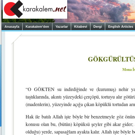
Anasayfa
Karakalem’den
Yazarlar
Kitabevi
Dergi
English Articles
GÖKGÜRÜLTÜS
Mona İ
“O GÖKTEN su indirdiğinde ve (kurumuş) nehir yata
taştıklarında, akıntı yüzeydeki çerçöpü, tortuyu alır götürü
(madenlerin), yüzeyinde açığa çıkan köpüklü tortudan arın
Hak ile batılı Allah işte böyle bir benzetmeyle göz önü
konusu olan bu, (bütün) köpüksü şeyler gibi akar gider; 
olduğu) yerde, sapasağlam ayakta kalır. Allah işte böyle 