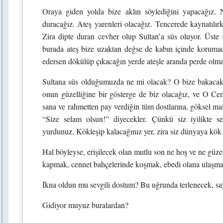
Oraya giden yolda bize aklın söylediğini yapacağız
duracağız. Ateş yarenleri olacağız. Tencerede kaynatılır
Zira dipte duran cevher olup Sultan’a süs oluyor. Üste ç
burada ateş bize uzaktan değse de kabın içinde koruma
edersen dökülüp çıkacağın yerde ateşle aranda perde ol
Sultana süs olduğumuzda ne mi olacak? O bize bakacak
onun güzelliğine bir gösterge de biz olacağız, ve O C
sana ve rahmetten pay verdiğin tüm dostlarına, göksel mai
“Size selam olsun!” diyecekler. Çünkü siz iyilikte se
yurdunuz. Kökleşip kalacağınız yer, zira siz dünyaya kök
Hal böyleyse, erişilecek olan mutlu son ne hoş ve ne güz
kapmak, cennet bahçelerinde koşmak, ebedi olana ulaşma
İkna oldun mu sevgili dostum? Bu uğrunda terlenecek, sa
Gidiyor muyuz buralardan?