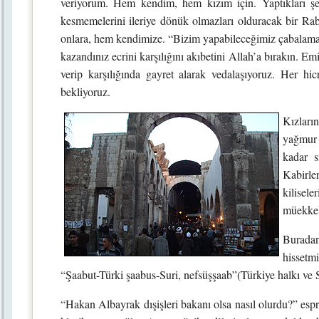
veriyorum. Hem kendim, hem kızım için. Yaptıkları ş
kesmemelerini ileriye dönük olmazları olduracak bir Rab
onlara, hem kendimize. “Bizim yapabileceğimiz çabalamak
kazandınız ecrini karşılığını akıbetini Allah’a bırakın. E
verip karşılığında gayret alarak vedalaşıyoruz. Her h
bekliyoruz.
Kızları
yağmur 
kadar s
Kabirle
kilisel
müekkel
Buradan
hissetm
“Şaabut-Türki şaabus-Suri, nefsüşşaab”(Türkiye halkı ve S
“Hakan Albayrak dışişleri bakanı olsa nasıl olurdu?” espr