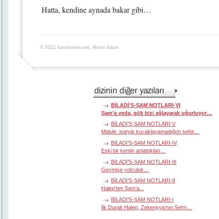
Hatta, kendine aynada bakar gibi…
© 2021 karakalem.net, Mona İslam
BİLADİ’Ş-ŞAM NOTLARI-VI
Şam’a veda, gök bizi ağlayarak uğurluyor…
BİLADİ’Ş-ŞAM NOTLARI-V
Malule: isteyip kucaklayamadığım şehir…
BİLADİ’Ş-ŞAM NOTLARI-IV
Eski bir kentin anlattıkları…
BİLADİ’Ş-ŞAM NOTLARI-III
Geçmişe yolculuk…
BİLADİ’Ş-ŞAM NOTLARI-II
Halep’ten Şam’a...
BİLADİ’Ş-ŞAM NOTLARI-I
İlk Durak Halep, Zekeriyya’nın Şehri…