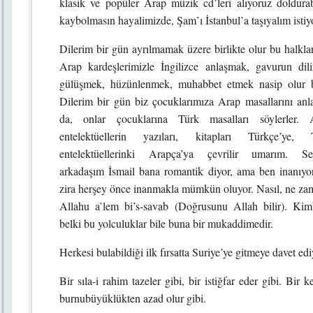
klasik ve popüler Arap müzik cd’leri alıyoruz doldura
kaybolmasın hayalimizde, Şam’ı İstanbul’a taşıyalım istiy
Dilerim bir gün ayrılmamak üzere birlikte olur bu halklar
Arap kardeşlerimizle İngilizce anlaşmak, gavurun d
gülüşmek, hüzünlenmek, muhabbet etmek nasip olur b
Dilerim bir gün biz çocuklarımıza Arap masallarını anla
da, onlar çocuklarına Türk masalları söylerler. 
entelektüellerin yazıları, kitapları Türkçe’ye, 
entelektüellerinki Arapça’ya çevrilir umarım. Sev
arkadaşım İsmail bana romantik diyor, ama ben inanıyo
zira herşey önce inanmakla mümkün oluyor. Nasıl, ne z
Allahu a’lem bi’s-savab (Doğrusunu Allah bilir). Kimb
belki bu yolculuklar bile buna bir mukaddimedir.
Herkesi bulabildiği ilk fırsatta Suriye’ye gitmeye davet ed
Bir sıla-i rahim tazeler gibi, bir istiğfar eder gibi. Bir ke
burnubüyüklükten azad olur gibi.