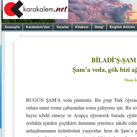
Anasayfa
Karakalem’den
Yazarlar
Kitabevi
Dergi
English Articles
BİLADİ’Ş-ŞAM
Şam’a veda, gök bizi 
Mona İ
BUGÜN ŞAM’A veda günümüz. Bir grup Türk öğrenci il
onlara umut verme çabasından sonra gidiyoruz işte. Bu sö
hayra tebdil etmeye ve Arapça öğrenerek burada eğitim
zorlukla içinden geçtikleri durumun yeterince takdir edil
anlaşılmamanın üzüntüsünü yaşıyorlar; hem de Şam’a ge