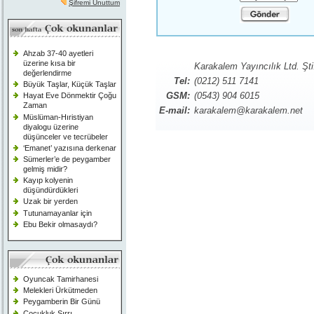
Şifremi Unuttum
Ahzab 37-40 ayetleri
üzerine kısa bir
Karakalem Yayıncılık Ltd. Şti
değerlendirme
Tel:
(0212) 511 7141
Büyük Taşlar, Küçük Taşlar
GSM:
(0543) 904 6015
Hayat Eve Dönmektir Çoğu
Zaman
E-mail:
karakalem@karakalem.net
Müslüman-Hıristiyan
diyalogu üzerine
düşünceler ve tecrübeler
‘Emanet’ yazısına derkenar
Sümerler’e de peygamber
gelmiş midir?
Kayıp kolyenin
düşündürdükleri
Uzak bir yerden
Tutunamayanlar için
Ebu Bekir olmasaydı?
Oyuncak Tamirhanesi
Melekleri Ürkütmeden
Peygamberin Bir Günü
Çocukluk Sırrı