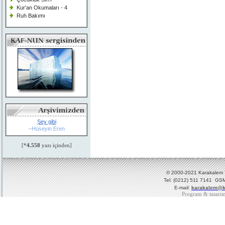
Kur'an Okumaları - 4
Ruh Bakımı
Şey gibi
–Hüseyin Eren
[*
4.558
yazı içinden]
© 2000-2021 Karakalem Ya
Tel: (0212) 511 7141 GSM
E-mail:
karakalem@k
Program & tasarı