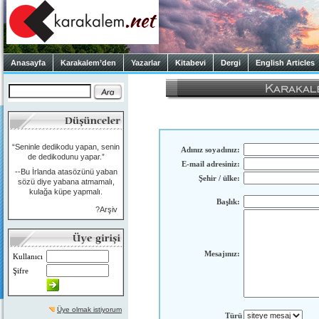
Anasayfa
Karakalem’den
Yazarlar
Kitabevi
Dergi
English Articles
“Seninle dedikodu yapan, senin
Adınız soyadınız:
de dedikodunu yapar.”
E-mail adresiniz:
--Bu İrlanda atasözünü yaban
Şehir / ülke:
sözü diye yabana atmamalı,
kulağa küpe yapmalı.
Başlık:
?Arşiv
Mesajınız:
Kullanıcı
Şifre
Üye olmak istiyorum
Türü