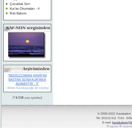
Çocukluk Sırrı
Kur'an Okumaları - 4
Ruh Bakımı
“BEDİÜZZAMAN HAYATINI
BAŞTAN SONA KUR’AN’A
ADAMIŞTIR - 3”
–Metin Karabaşoğlu ile söyleşi
[*
4.558
yazı içinden]
© 2000-2021 Karakalem Ya
Tel: (0212) 511 7141 GSM
E-mail:
karakalem@k
Program & tasarı