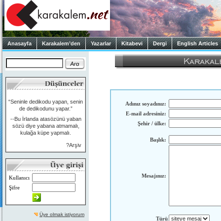
Anasayfa
Karakalem’den
Yazarlar
Kitabevi
Dergi
English Articles
“Seninle dedikodu yapan, senin
Adınız soyadınız:
de dedikodunu yapar.”
E-mail adresiniz:
--Bu İrlanda atasözünü yaban
Şehir / ülke:
sözü diye yabana atmamalı,
kulağa küpe yapmalı.
Başlık:
?Arşiv
Mesajınız:
Kullanıcı
Şifre
Üye olmak istiyorum
Türü