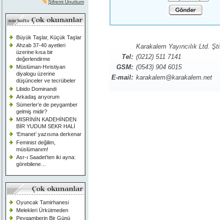
Şifremi Unuttum
Büyük Taşlar, Küçük Taşlar
Ahzab 37-40 ayetleri
Karakalem Yayıncılık Ltd. Şti
üzerine kısa bir
Tel:
(0212) 511 7141
değerlendirme
GSM:
(0543) 904 6015
Müslüman-Hıristiyan
diyalogu üzerine
E-mail:
karakalem@karakalem.net
düşünceler ve tecrübeler
Libido Dominandi
Arkadaş arıyorum
Sümerler’e de peygamber
gelmiş midir?
MISRİNİN KADEHİNDEN
BİR YUDUM SEKR HALİ
‘Emanet’ yazısına derkenar
Feminist değilim,
müslümanım!
Asr-ı Saadet’ten iki ayna:
görebilene…
Oyuncak Tamirhanesi
Melekleri Ürkütmeden
Peygamberin Bir Günü