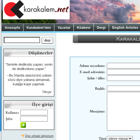
Anasayfa
Karakalem’den
Yazarlar
Kitabevi
Dergi
English Articles
“Seninle dedikodu yapan, senin
Adınız soyadınız:
de dedikodunu yapar.”
E-mail adresiniz:
--Bu İrlanda atasözünü yaban
Şehir / ülke:
sözü diye yabana atmamalı,
kulağa küpe yapmalı.
Başlık:
?Arşiv
Mesajınız:
Kullanıcı
Şifre
Üye olmak istiyorum
Türü