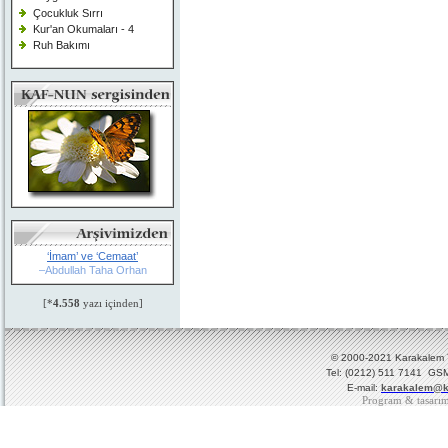
Çocukluk Sırrı
Kur'an Okumaları - 4
Ruh Bakımı
‘İmam’ ve ‘Cemaat’
–Abdullah Taha Orhan
[*
4.558
yazı içinden]
© 2000-2021 Karakalem Ya
Tel: (0212) 511 7141 GSM
E-mail:
karakalem@k
Program & tasarı