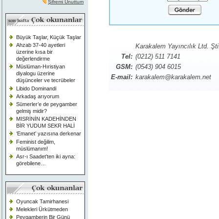
Şifremi Unuttum
Büyük Taşlar, Küçük Taşlar
Ahzab 37-40 ayetleri
Karakalem Yayıncılık Ltd. Şti
üzerine kısa bir
Tel:
(0212) 511 7141
değerlendirme
GSM:
(0543) 904 6015
Müslüman-Hıristiyan
diyalogu üzerine
E-mail:
karakalem@karakalem.net
düşünceler ve tecrübeler
Libido Dominandi
Arkadaş arıyorum
Sümerler’e de peygamber
gelmiş midir?
MISRİNİN KADEHİNDEN
BİR YUDUM SEKR HALİ
‘Emanet’ yazısına derkenar
Feminist değilim,
müslümanım!
Asr-ı Saadet’ten iki ayna:
görebilene…
Oyuncak Tamirhanesi
Melekleri Ürkütmeden
Peygamberin Bir Günü