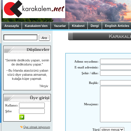
Anasayfa
Karakalem’den
Yazarlar
Kitabevi
Dergi
English Articles
“Seninle dedikodu yapan, senin
Adınız soyadınız:
de dedikodunu yapar.”
E-mail adresiniz:
--Bu İrlanda atasözünü yaban
Şehir / ülke:
sözü diye yabana atmamalı,
kulağa küpe yapmalı.
Başlık:
?Arşiv
Mesajınız:
Kullanıcı
Şifre
Üye olmak istiyorum
Türü