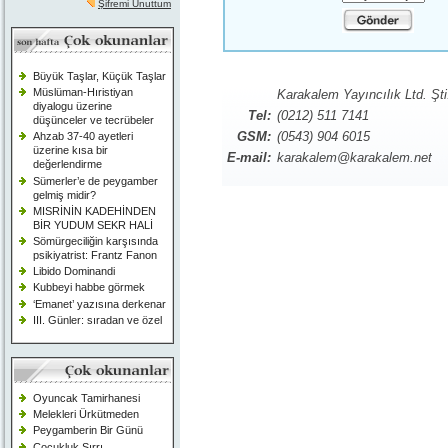
Şifremi Unuttum
Büyük Taşlar, Küçük Taşlar
Müslüman-Hıristiyan
Karakalem Yayıncılık Ltd. Şti
diyalogu üzerine
Tel:
(0212) 511 7141
düşünceler ve tecrübeler
GSM:
(0543) 904 6015
Ahzab 37-40 ayetleri
üzerine kısa bir
E-mail:
karakalem@karakalem.net
değerlendirme
Sümerler’e de peygamber
gelmiş midir?
MISRİNİN KADEHİNDEN
BİR YUDUM SEKR HALİ
Sömürgeciliğin karşısında
psikiyatrist: Frantz Fanon
Libido Dominandi
Kubbeyi habbe görmek
‘Emanet’ yazısına derkenar
III. Günler: sıradan ve özel
Oyuncak Tamirhanesi
Melekleri Ürkütmeden
Peygamberin Bir Günü
Çocukluk Sırrı