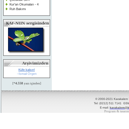
Kur'an Okumaları - 4
Ruh Bakımı
Küfe kalsın!
–İsmail Örgen
[*
4.558
yazı içinden]
© 2000-2021 Karakalem Ya
Tel: (0212) 511 7141 GSM
E-mail:
karakalem@k
Program & tasarı