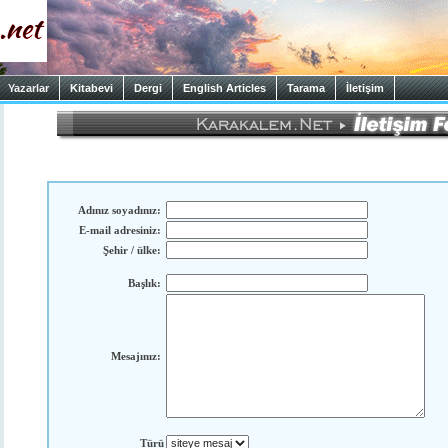
Yazarlar
Kitabevi
Dergi
English Articles
Tarama
İletişim
Adınız soyadınız:
E-mail adresiniz:
Şehir / ülke:
Başlık:
Mesajınız:
Türü