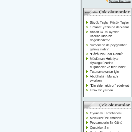
Şifremi Unuttum
Büyük Taşlar, Küçük Taşlar
‘Emanet’ yazısına derkenar
Ahzab 37-40 ayetleri
üzerine kısa bir
değerlendirme
Sümerler’e de peygamber
gelmiş midir?
“Hâzâ Min Fadli Rabbî”
Müslüman-Hıristiyan
diyalogu üzerine
düşünceler ve tecrübeler
Tutunamayanlar için
Abdülhakim Murad’ı
okurken
"Din elden gidiyor" edebiyatı
Uzak bir yerden
Oyuncak Tamirhanesi
Melekleri Ürkütmeden
Peygamberin Bir Günü
Çocukluk Sırrı