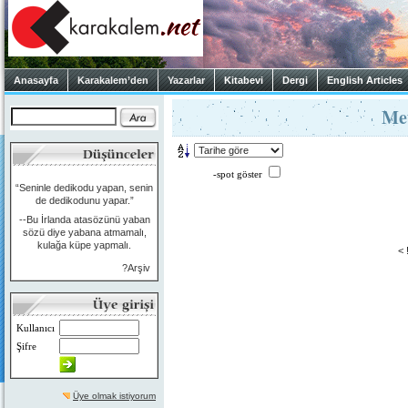
Anasayfa
Karakalem’den
Yazarlar
Kitabevi
Dergi
English Articles
Me
-spot göster
“Seninle dedikodu yapan, senin
de dedikodunu yapar.”
--Bu İrlanda atasözünü yaban
sözü diye yabana atmamalı,
kulağa küpe yapmalı.
< 
?Arşiv
Kullanıcı
Şifre
Üye olmak istiyorum