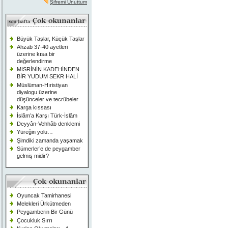
Şifremi Unuttum
Büyük Taşlar, Küçük Taşlar
Ahzab 37-40 ayetleri
üzerine kısa bir
değerlendirme
MISRİNİN KADEHİNDEN
BİR YUDUM SEKR HALİ
Müslüman-Hıristiyan
diyalogu üzerine
düşünceler ve tecrübeler
Karga kıssası
İslâm’a Karşı Türk-İslâm
Deyyân-Vehhâb denklemi
Yüreğin yolu…
Şimdiki zamanda yaşamak
Sümerler’e de peygamber
gelmiş midir?
Oyuncak Tamirhanesi
Melekleri Ürkütmeden
Peygamberin Bir Günü
Çocukluk Sırrı