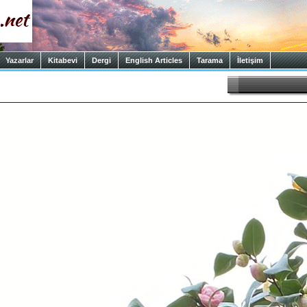
Yazarlar
Kitabevi
Dergi
English Articles
Tarama
İletişim