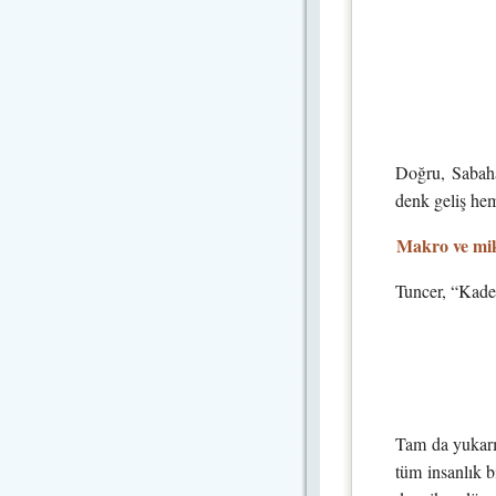
Doğru, Sabahat
denk geliş hem
Makro ve mik
Tuncer, “Kaderi
Tam da yukarıd
tüm insanlık b