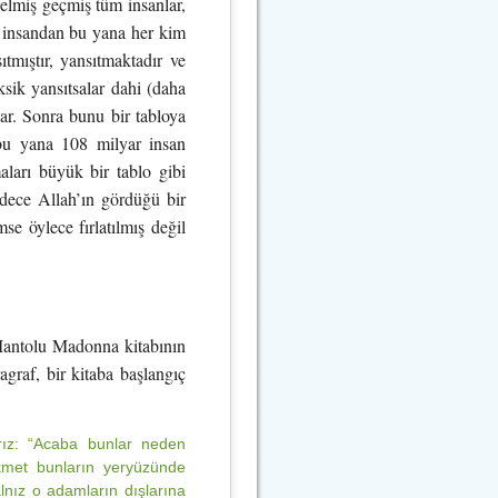
miş geçmiş tüm insanlar,
lk insandan bu yana her kim
tmıştır, yansıtmaktadır ve
ksik yansıtsalar dahi (daha
lar. Sonra bunu bir tabloya
bu yana 108 milyar insan
aları büyük bir tablo gibi
adece Allah’ın gördüğü bir
e öylece fırlatılmış değil
Mantolu Madonna kitabının
agraf, bir kitaba başlangıç
ız: “Acaba bunlar neden
kmet bunların yeryüzünde
nız o adamların dışlarına