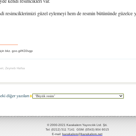
de kendi resimcikleri var.
di resimciklerimizi güzel eylemeyi hem de resmin bütününde güzelce ye
için bkz. goo.gl/KD3vgp
net, Zeyneb Hafsa
© 2000-2021 Karakalem Yayıncılık Ltd. Şti.
Tel: (0212) 511 7141 GSM: (0543) 904 6015
E-mail:
karakalem@karakalem.net