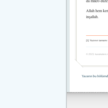
da mikro düzey
Allah hem ken
inşallah.
[1] Yazının tamamı 
© 2021 karakalem.