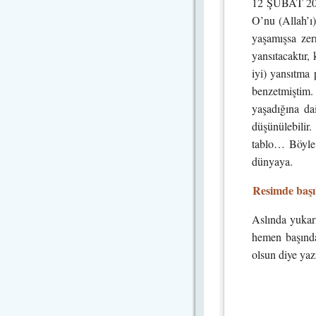
12 ŞUBAT 201
O’nu (Allah’ı)
yaşamışsa zer
yansıtacaktır,
iyi) yansıtma 
benzetmiştim
yaşadığına da
düşünülebilir
tablo… Böyle 
dünyaya.
Resimde başı
Aslında yukar
hemen başındak
olsun diye yazı