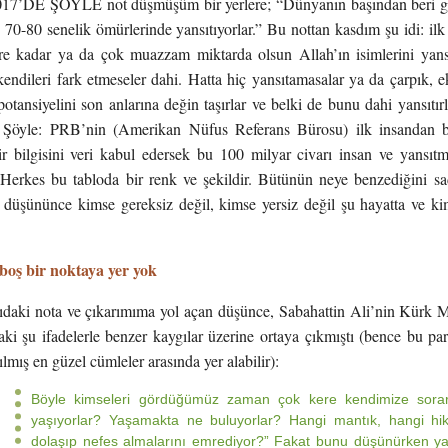
7’DE ŞÖYLE not düşmüşüm bir yerlere; “Dünyanın başından beri gel
 70-80 senelik ömürlerinde yansıtıyorlar.” Bu nottan kasdım şu idi: i
re kadar ya da çok muazzam miktarda olsun Allah’ın isimlerini yansı
 kendileri fark etmeseler dahi. Hatta hiç yansıtamasalar ya da çarpık, e
potansiyelini son anlarına değin taşırlar ve belki de bunu dahi yansıtır
. Şöyle: PRB’nin (Amerikan Nüfus Referans Bürosu) ilk insandan 
ir bilgisini veri kabul edersek bu 100 milyar civarı insan ve yansıtm
. Herkes bu tabloda bir renk ve şekildir. Bütünün neye benzediğini s
düşününce kimse gereksiz değil, kimse yersiz değil şu hayatta ve kims
boş bir noktaya yer yok
ıdaki nota ve çıkarımıma yol açan düşünce, Sabahattin Ali’nin Kürk 
i şu ifadelerle benzer kaygılar üzerine ortaya çıkmıştı (bence bu par
lmış en güzel cümleler arasında yer alabilir):
Böyle kimseleri gördüğümüz zaman çok kere kendimize sorar
yaşıyorlar? Yaşamakta ne buluyorlar? Hangi mantık, hangi hi
dolaşıp nefes almalarını emrediyor?” Fakat bunu düşünürken yal