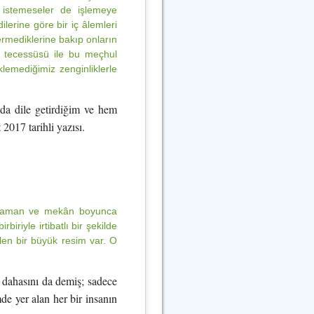
e istemeseler de işlemeye
erine göre bir iç âlemleri
ermediklerine bakıp onların
 tecessüsü ile bu meçhul
emediğimiz zenginliklerle
ında dile getirdiğim ve hem
2017 tarihli yazısı.
, zaman ve mekân boyunca
biriyle irtibatlı bir şekilde
en bir büyük resim var. O
 dahasını da demiş; sadece
de yer alan her bir insanın