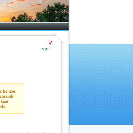
z benzer
tirebilir
 kani
rle.