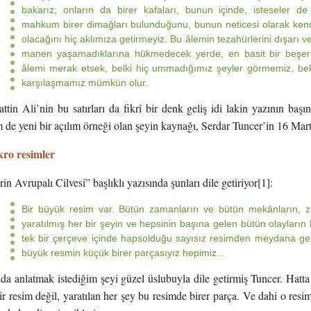
bakarız; onların da birer kafaları, bunun içinde, isteseler d
mahkum birer dimağları bulunduğunu, bunun neticesi olarak kendil
olacağını hiç aklımıza getirmeyiz. Bu âlemin tezahürlerini dışarı v
manen yaşamadıklarına hükmedecek yerde, en basit bir beşer
âlemi merak etsek, belki hiç ummadığımız şeyler görmemiz, bekl
karşılaşmamız mümkün olur.
tin Ali’nin bu satırları da fikrî bir denk geliş idi lakin yazının baş
 de yeni bir açılım örneği olan şeyin kaynağı, Serdar Tuncer’in 16 Mart 
ro resimler
n Avrupalı Cilvesi” başlıklı yazısında şunları dile getiriyor[1]:
Bir büyük resim var. Bütün zamanların ve bütün mekânların
yaratılmış her bir şeyin ve hepsinin başına gelen bütün olayların bir
tek bir çerçeve içinde hapsolduğu sayısız resimden meydana gel
büyük resmin küçük birer parçasıyız hepimiz...
a anlatmak istediğim şeyi güzel üslubuyla dile getirmiş Tuncer. Hatta
ir resim değil, yaratılan her şey bu resimde birer parça. Ve dahi o resim