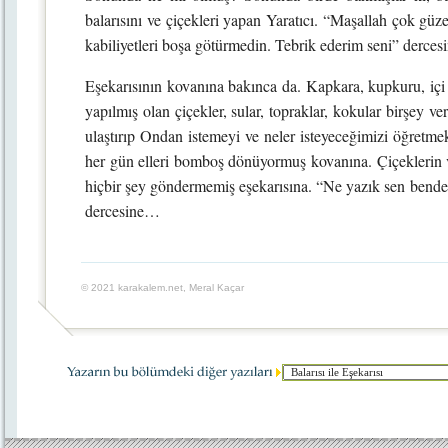
balarısını ve çiçekleri yapan Yaratıcı. “Maşallah çok güz
kabiliyetleri boşa götürmedin. Tebrik ederim seni” derce
Eşekarısının kovanına bakınca da. Kapkara, kupkuru, içi
yapılmış olan çiçekler, sular, topraklar, kokular birşey 
ulaştırıp Ondan istemeyi ve neler isteyeceğimizi öğretmek 
her gün elleri bomboş dönüyormuş kovanına. Çiçeklerin ve
hiçbir şey göndermemiş eşekarısına. “Ne yazık sen benden
dercesine…
© 2021 karakalem.net, Meral Kaçar