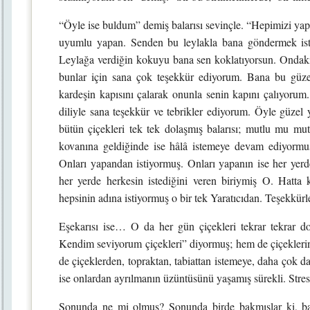
“Öyle ise buldum” demiş balarısı sevinçle. “Hepimizi yapa
uyumlu yapan. Senden bu leylakla bana göndermek isted
Leylağa verdiğin kokuyu bana sen koklatıyorsun. Ondaki 
bunlar için sana çok teşekkür ediyorum. Bana bu güzel
kardeşin kapısını çalarak onunla senin kapını çalıyorum.
diliyle sana teşekkür ve tebrikler ediyorum. Öyle güzel
bütün çiçekleri tek tek dolaşmış balarısı; mutlu mu mut
kovanına geldiğinde ise hâlâ istemeye devam ediyormuş
Onları yapandan istiyormuş. Onları yapanın ise her yerde 
her yerde herkesin istediğini veren biriymiş O. Hatta k
hepsinin adına istiyormuş o bir tek Yaratıcıdan. Teşekkür
Eşekarısı ise… O da her gün çiçekleri tekrar tekrar
Kendim seviyorum çiçekleri” diyormuş; hem de çiçeklerin 
de çiçeklerden, topraktan, tabiattan istemeye, daha çok
ise onlardan ayrılmanın üzüntüsünü yaşamış sürekli. Stre
Sonunda ne mi olmuş? Sonunda birde bakmışlar ki, bala