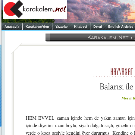
Anasayfa
Karakalem’den
Yazarlar
Kitabevi
Dergi
English Articles
Meral K
HEM EVVEL zaman içinde hem de yakın zaman içinde,
içinde diyelim: uzun boylu, siyah dalgalı saçlı, güzelim i
yerde o koca sesiyle kendini över dururmuş. Kendine o k