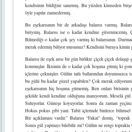
kendisinin bildiğini sanırmış. Bu yüzden kimseden birşe
öyle yapılır zannedermiş.
Bu eşekarısının bir de arkadaşı balarısı varmış. Balarıs
biriymiş. Balarısı ise o kadar kendine güvenmezmiş.
Bilmediği o kadar çok şey varmış ki balarısının. Durma
merak edermiş biliyor musunuz? Kendisini buraya kimin g
Balarısı ile eşek arısı bir gün birlikte çiçek çiçek dolaşıp
konmuşlar. İkisinin de o kadar çok hoşuna gitmiş ki g
içlerine çekmişler. Gülün tatlı ballarından doyumsuzca 
bu gülü bu kadar güzel yapabilen? Çok merak ediyorum,
eşekarısının hiç hoşuna gitmemiş. Ben onları birisini
şekilde kendi kendine olduğuna inanıyorum. Meselâ gül fi
Suluyorlar. Güneşe koyuyorlar. Sonra da zaman geçince b
Hokus pokus gibi yani. Tabiî içlerinde binlerce bilimsel 
Bir açıklaması vardır.” Balarısı “Fakat” demiş, “toprak 
Sonra gül yapmayı bilebilir mi? Gülün ne rengi toprakta v