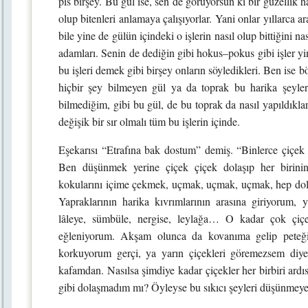
pis birşey. Bu gül ise, sen de görüyorsun ki bir güzellik 
olup bitenleri anlamaya çalışıyorlar. Yani onlar yıllarca a
bile yine de gülün içindeki o işlerin nasıl olup bittiğini na
adamları. Senin de dediğin gibi hokus–pokus gibi işler yi
bu işleri demek gibi birşey onların söyledikleri. Ben ise 
hiçbir şey bilmeyen gül ya da toprak bu harika şeyler
bilmediğim, gibi bu gül, de bu toprak da nasıl yapıldıklar
değişik bir sır olmalı tüm bu işlerin içinde.
Eşekarısı “Etrafına bak dostum” demiş. “Binlerce çiçek 
Ben düşünmek yerine çiçek çiçek dolaşıp her birinin
kokularını içime çekmek, uçmak, uçmak, uçmak, hep dol
Yapraklarının harika kıvrımlarının arasına giriyorum,
lâleye, sümbüle, nergise, leylağa… O kadar çok çiçe
eğleniyorum. Akşam olunca da kovanıma gelip peteği
korkuyorum gerçi, ya yarın çiçekleri göremezsem diye
kafamdan. Nasılsa şimdiye kadar çiçekler her birbiri ardı
gibi dolaşmadım mı? Öyleyse bu sıkıcı şeyleri düşünmeye