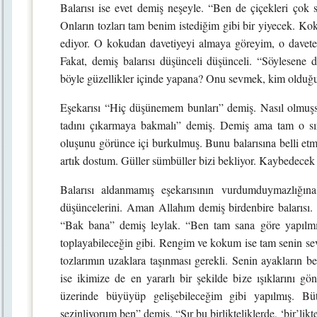
Balarısı ise evet demiş neşeyle. “Ben de çiçekleri çok 
Onların tozları tam benim istediğim gibi bir yiyecek. Kok
ediyor. O kokudan davetiyeyi almaya göreyim, o davete
Fakat, demiş balarısı düşünceli düşünceli. “Söylesene
böyle güzellikler içinde yapana? Onu sevmek, kim oldu
Eşekarısı “Hiç düşünemem bunları” demiş. Nasıl olmuşs
tadını çıkarmaya bakmalı” demiş. Demiş ama tam o sıra
oluşunu görünce içi burkulmuş. Bunu balarısına belli et
artık dostum. Güller sümbüller bizi bekliyor. Kaybedece
Balarısı aldanmamış eşekarısının vurdumduymazlığı
düşüncelerini. Aman Allahım demiş birdenbire balarısı
“Bak bana” demiş leylak. “Ben tam sana göre yapılmı
toplayabileceğin gibi. Rengim ve kokum ise tam senin se
tozlarımın uzaklara taşınması gerekli. Senin ayakların be
ise ikimize de en yararlı bir şekilde bize ışıklarını gö
üzerinde büyüyüp gelişebileceğim gibi yapılmış. B
sezinliyorum ben” demiş. “Sır bu birlikteliklerde, ‘bir’lik