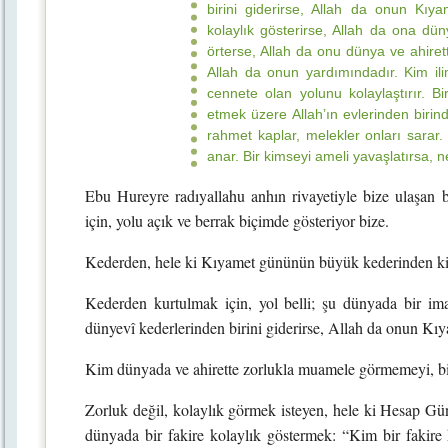
birini giderirse, Allah da onun Kıya
kolaylık gösterirse, Allah da ona dün
örterse, Allah da onu dünya ve ahiret
Allah da onun yardımındadır. Kim il
cennete olan yolunu kolaylaştırır. Bi
etmek üzere Allah’ın evlerinden birin
rahmet kaplar, melekler onları sarar
anar. Bir kimseyi ameli yavaşlatırsa, n
Ebu Hureyre radıyallahu anhın rivayetiyle bize ulaşan bu
için, yolu açık ve berrak biçimde gösteriyor bize.
Kederden, hele ki Kıyamet gününün büyük kederinden k
Kederden kurtulmak için, yol belli; şu dünyada bir i
dünyevî kederlerinden birini giderirse, Allah da onun Kıy
Kim dünyada ve ahirette zorlukla muamele görmemeyi, bil
Zorluk değil, kolaylık görmek isteyen, hele ki Hesap Günü 
dünyada bir fakire kolaylık göstermek: “Kim bir fakire 