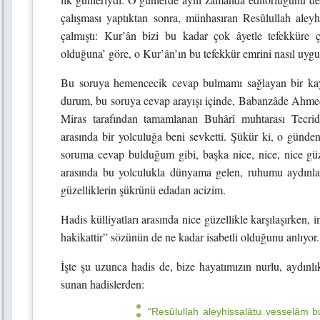
çalışması yaptıktan sonra, münhasıran Resûlullah aleyh
çalmıştı: Kur’ân bizi bu kadar çok âyetle tefekküre
olduğuna’ göre, o Kur’ân’ın bu tefekkür emrini nasıl uygu
Bu soruya hemencecik cevap bulmamı sağlayan bir ka
durum, bu soruya cevap arayışı içinde, Babanzâde Ahme
Miras tarafından tamamlanan Buhârî muhtarası Tecrid-
arasında bir yolculuğa beni sevketti. Şükür ki, o gün
soruma cevap bulduğum gibi, başka nice, nice, nice güzel
arasında bu yolculukla dünyama gelen, ruhumu aydınlat
güzelliklerin şükrünü edadan acizim.
Hadis külliyatları arasında nice güzellikle karşılaşırken
hakikattir” sözünün de ne kadar isabetli olduğunu anlıyor.
İşte şu uzunca hadis de, bize hayatımızın nurlu, aydınlı
sunan hadislerden:
“Resûlullah aleyhissalâtu vesselâm b