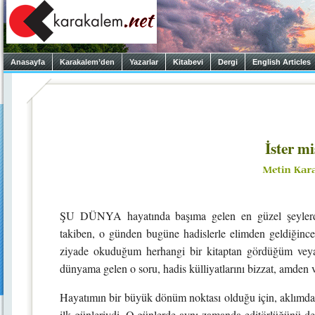
Anasayfa
Karakalem’den
Yazarlar
Kitabevi
Dergi
English Articles
İster mi
ŞU DÜNYA hayatında başıma gelen en güzel şeylerden
takiben, o günden bugüne hadislerle elimden geldiğince 
ziyade okuduğum herhangi bir kitaptan gördüğüm vey
dünyama gelen o soru, hadis külliyatlarını bizzat, amden
Hayatımın bir büyük dönüm noktası olduğu için, aklımdan
ilk günleriydi. O günlerde aynı zamanda editörlüğünü de 