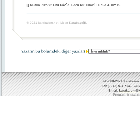
[i] Müslim, Zikr 38; Ebu Dâvûd, Edeb 68; Tirmizî, Hudud 3, Birr 19.
© 2021 karakalem.net, Metin Karabaşoğlu
© 2000-2021 Karakalem Ya
Tel: (0212) 511 7141 GSM
E-mail:
karakalem@k
Program & tasarı