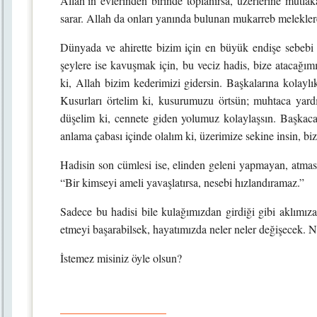
Allah’ın evlerinden birinde toplanırsa, üzerlerine mutlak
sarar. Allah da onları yanında bulunan mukarreb melekler
Dünyada ve ahirette bizim için en büyük endişe sebeb
şeylere ise kavuşmak için, bu veciz hadis, bize atacağımı
ki, Allah bizim kederimizi gidersin. Başkalarına kolaylık
Kusurları örtelim ki, kusurumuzu örtsün; muhtaca yard
düşelim ki, cennete giden yolumuz kolaylaşsın. Başkaca
anlama çabası içinde olalım ki, üzerimize sekine insin, biz
Hadisin son cümlesi ise, elinden geleni yapmayan, atması
“Bir kimseyi ameli yavaşlatırsa, nesebi hızlandıramaz.”
Sadece bu hadisi bile kulağımızdan girdiği gibi aklımıza
etmeyi başarabilsek, hayatımızda neler neler değişecek. N
İstemez misiniz öyle olsun?