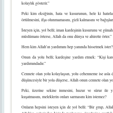
kolaylık gösterir.”
Peki kim eksiğinin, hata ve kusurunun, hele ki hatırl
örtülmesini, ifşa olunmamasını, gizli kalmasını ve bağışl
İsteyen için, yol belli; iman kardeşinin kusurunu ve günah
müslümanı örterse, Allah da onu dünya ve ahirette örter.”
Hem kim Allah’ın yardımını hep yanında hissetmek ister?
Onun da yolu belli; kardeşine yardım etmek: “Kişi ka
yardımındadır.”
Cennete olan yolu kolaylaşsın, yolu cehenneme ise asla d
düşüncesiyle bir yola düşerse, Allah onun cennete olan yol
Peki, üzerine sekine inmesini, huzur ve sürur ile y
kuşatmasını, meleklerin onları sarmasını kim istemez?
Onların hepsini isteyen için de yol belli: “Bir grup, All