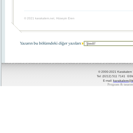
© 2021 karakalem.net, Hüseyin Eren
© 2000-2021 Karakalem Ya
Tel: (0212) 511 7141 GSM
E-mail:
karakalem@k
Program & tasarı