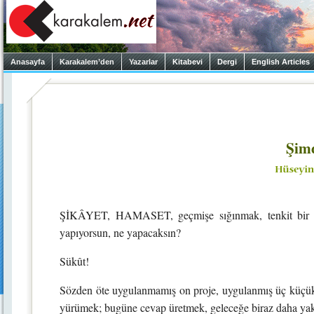
Anasayfa
Karakalem’den
Yazarlar
Kitabevi
Dergi
English Articles
Şim
ŞİKÂYET, HAMASET, geçmişe sığınmak, tenkit bir ye
yapıyorsun, ne yapacaksın?
Sükût!
Sözden öte uygulanmamış on proje, uygulanmış üç küçük
yürümek; bugüne cevap üretmek, geleceğe biraz daha yak