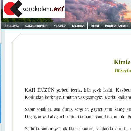
Anasayfa
Karakalem’den
Yazarlar
Kitabevi
Dergi
English Articles
Kimiz 
KÂH HÜZÜN şerbeti içeriz, kâh şevk iksiri. Kaybetme
Korkudan korkmaz, ümitten vazgeçmeyiz. Korku kalkanı ka
Sabır soluklar, asıl duruş sergiler, gayret atını kamçılar
Düşüşün ve kalkışın bir birini tamamlayan iki adım oldu
Sadırda samimiyet, akılda istikamet, vicdanda dirilik,