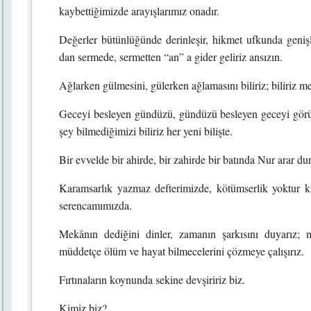
kaybettiğimizde arayışlarımız onadır.
Değerler bütünlüğünde derinleşir, hikmet ufkunda geni
dan sermede, sermetten “an” a gider geliriz ansızın.
Ağlarken gülmesini, gülerken ağlamasını biliriz; biliriz m
Geceyi besleyen gündüzü, gündüzü besleyen geceyi görürü
şey bilmediğimizi biliriz her yeni bilişte.
Bir evvelde bir ahirde, bir zahirde bir batında Nur arar 
Karamsarlık yazmaz defterimizde, kötümserlik yoktur kit
serencamımızda.
Mekânın dediğini dinler, zamanın şarkısını duyarı
müddetçe ölüm ve hayat bilmecelerini çözmeye çalışırız.
Fırtınaların koynunda sekine devşiririz biz.
Kimiz biz?