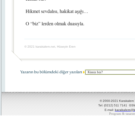
Hikmet sevdalısı, hakikat aşığı…
O “biz” lerden olmak duasıyla.
© 2021 karakalem.net, Hüseyin Eren
© 2000-2021 Karakalem Ya
Tel: (0212) 511 7141 GSM
E-mail:
karakalem@k
Program & tasarı