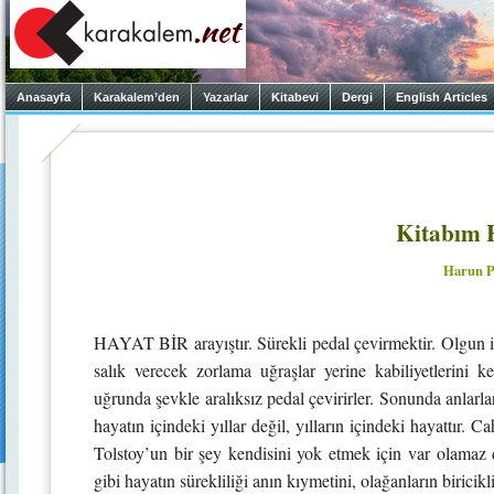
Anasayfa
Karakalem’den
Yazarlar
Kitabevi
Dergi
English Articles
Kitabım H
Harun P
HAYAT BİR arayıştır. Sürekli pedal çevirmektir. Olgun 
salık verecek zorlama uğraşlar yerine kabiliyetlerini k
uğrunda şevkle aralıksız pedal çevirirler. Sonunda anlar
hayatın içindeki yıllar değil, yılların içindeki hayattır. Ca
Tolstoy’un bir şey kendisini yok etmek için var olamaz de
gibi hayatın sürekliliği anın kıymetini, olağanların biricikl