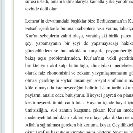
suresi üstadı, anlam katmanlarıyla kainatta şirke yer olma
tevhide delil olur.
Lemeat’in devamındaki başlıklar bize Bediüzzaman’ın Kur’
Felsefi içeriklerde bulunan sebeplere tesir verme, tabiat
Kur’an sebeplerin zahiri oluşu, yaratılıştaki birlik, parç
şeyi yapamayanın bir şeyi de yapamayacağı hakikatle
göreceliliklere ve bulanıklıklara karşılık, peygamberliğ
bakış açısı problemlerinden, Kur’an’nın vekil gerekti
birlikteliğini akıl-kalp bütünlüğü, dimağdaki mertebeler
olarak faiz ekonomisini ve zekatın yaygınlaşmamasını gö
olması gerektiğini söyler. İnsanlığın sosyal sınıflandırı
köle olmayı da istemeyeceğini belirtir. İslam tarihi oku
paylarını analiz eder, buluşturur. Bireysel gayreti ön pla
kestirmeyerek ümidi canlı tutar. Hayatın içinde hayat iç
ümitsizliğin, su-i zannın karşısına çıkarır. Kur’an m
medeniyeti tutundukları kökleri ve ortaya çıkardıkları neti
Allah’a sığınılması gereken bir konuma koyar. Çeşitlilikteki
okur. İsraf ve hazcılığın yıpratıcılığını gösterir. Niyet 