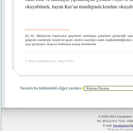
okuyabilmek, hayatı Kur’an üstadlığında kendine okuya
[1] 24. Mektup’da masnuatın gayelerini anlamaya çalışırken gösterdiği çaba
girişinde eserleriyle büyük bir şeyin etrafını kazdığını lakin keşfedebildiğinde
açıp gösteriyor oluşunu belirtmesi arayış örnekleridir.
© 2021 karakalem.net, Harun Pirim
© 2000-2021 Karakalem Ya
Tel: (0212) 511 7141 GSM
E-mail:
karakalem@k
Program & tasarı