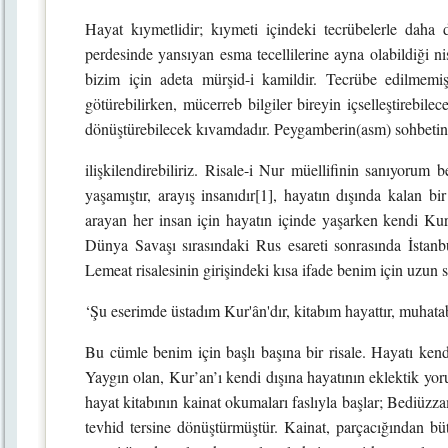
Hayat kıymetlidir; kıymeti içindeki tecrübelerle daha
perdesinde yansıyan esma tecellilerine ayna olabildiği ni
bizim için adeta mürşid-i kamildir. Tecrübe edilmemiş t
götürebilirken, mücerreb bilgiler bireyin içselleştirebile
dönüştürebilecek kıvamdadır. Peygamberin(asm) sohbetind
ilişkilendirebiliriz. Risale-i Nur müellifinin sanıyorum 
yaşamıştır, arayış insanıdır[1], hayatın dışında kalan bir 
arayan her insan için hayatın içinde yaşarken kendi Kur’a
Dünya Savaşı sırasındaki Rus esareti sonrasında İstanbu
Lemeat risalesinin girişindeki kısa ifade benim için uzun
‘Şu eserimde üstadım Kur'ân'dır, kitabım hayattır, muhat
Bu cümle benim için başlı başına bir risale. Hayatı kend
Yaygın olan, Kur’an’ı kendi dışına hayatının eklektik yor
hayat kitabının kainat okumaları faslıyla başlar; Bediüz
tevhid tersine dönüştürmüştür. Kainat, parçacığından bütün