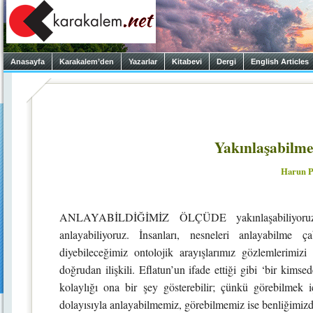
Anasayfa
Karakalem’den
Yazarlar
Kitabevi
Dergi
English Articles
Yakınlaşabilm
Harun P
ANLAYABİLDİĞİMİZ ÖLÇÜDE yakınlaşabiliyoruz. D
anlayabiliyoruz. İnsanları, nesneleri anlayabilme ça
diyebileceğimiz ontolojik arayışlarımız gözlemlerimizi 
doğrudan ilişkili. Eflatun’un ifade ettiği gibi ‘bir kim
kolaylığı ona bir şey gösterebilir; çünkü görebilmek iç
dolayısıyla anlayabilmemiz, görebilmemiz ise benliğimizd