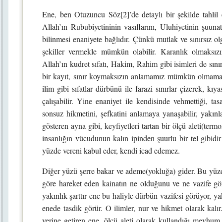
Ene, ben Otuzuncu Söz[2]’de detaylı bir şekilde tahlil 
Allah’ın Rububiyetininin vasıflarını, Uluhiyetinin şuunat
bilinmesi enaniyete bağlıdır. Çünkü mutlak ve sınırsız ol
şekiller vermekle mümkün olabilir. Karanlık olmaksız
Allah’ın kudret sıfatı, Hakim, Rahim gibi isimleri de sını
bir kayıt, sınır koymaksızın anlamamız mümkün olmamaktad
ilim gibi sıfatlar dürbünü ile farazi sınırlar çizerek, k
çalışabilir. Yine enaniyet ile kendisinde vehmettiği, tas
sonsuz hikmetini, şefkatini anlamaya yanaşabilir, yakınl
gösteren ayna gibi, keyfiyetleri tartan bir ölçü aleti(ter
insanlığın vücudunun kalın ipinden şuurlu bir tel gibidi
yüzde vereni kabul eder, kendi icad edemez.
Diğer yüzü şerre bakar ve ademe(yokluğa) gider. Bu yüzde f
göre hareket eden kainatın ne olduğunu ve ne vazife gö
yakınlık şarttır ene bu haliyle dürbün vazifesi görüyor, y
enede tasdik görür. O ilimler, nur ve hikmet olarak kalı
yerine getiren ene, ölçü aleti olarak kullandığı mevhum