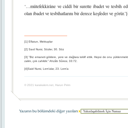
‘…mütefekkirâne ve ciddî bir surette ibadet ve tesbih
olan ibadet ve tesbihatlarını bir derece keşfeder ve görür.’[
[1] Eflatun, Mektuplar
[2] Saıd Nursi, Sözler, 30. Söz
[3] "Biz emaneti göklere, yere ve dağlara teklif ettik. Hepsi de onu yüklenme
zalim, çok cahildir." Ahzâb Sûresi, 33:72.
[4]Said Nursi, Lem’alar, 23. Lem’a
© 2021 karakalem.net, Harun Pirim