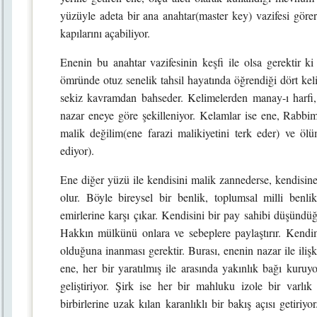
yüzüyle adeta bir ana anahtar(master key) vazifesi görer
kapılarını açabiliyor.
Enenin bu anahtar vazifesinin keşfi ile olsa gerektir ki
ömründe otuz senelik tahsil hayatında öğrendiği dört keli
sekiz kavramdan bahseder. Kelimelerden manay-ı harfi,
nazar eneye göre şekilleniyor. Kelamlar ise ene, Rabbi
malik değilim(ene farazi malikiyetini terk eder) ve ö
ediyor).
Ene diğer yüzü ile kendisini malik zannederse, kendisine 
olur. Böyle bireysel bir benlik, toplumsal milli benl
emirlerine karşı çıkar. Kendisini bir pay sahibi düşündüğ
Hakkın mülkünü onlara ve sebeplere paylaştırır. Kendi
olduğuna inanması gerektir. Burası, enenin nazar ile ilişki
ene, her bir yaratılmış ile arasında yakınlık bağı kuruy
geliştiriyor. Şirk ise her bir mahluku izole bir varlık
birbirlerine uzak kılan karanlıklı bir bakış açısı getiriy