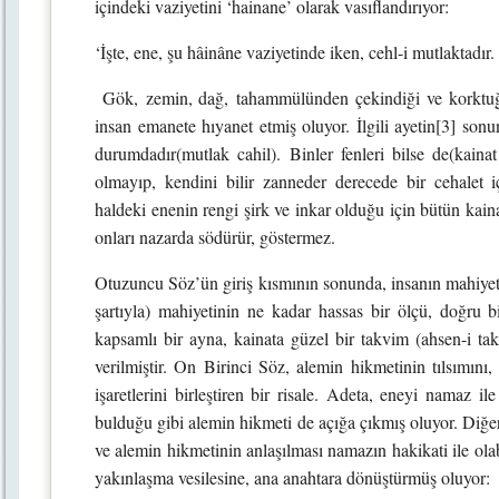
içindeki vaziyetini ‘hainane’ olarak vasıflandırıyor:
‘İşte, ene, şu hâinâne vaziyetinde iken, cehl-i mutlaktadır.
Gök, zemin, dağ, tahammülünden çekindiği ve korktuğ
insan emanete hıyanet etmiş oluyor. İlgili ayetin[3] sonu
durumdadır(mutlak cahil). Binler fenleri bilse de(kainat
olmayıp, kendini bilir zanneder derecede bir cehalet iç
haldeki enenin rengi şirk ve inkar olduğu için bütün kaina
onları nazarda södürür, göstermez.
Otuzuncu Söz’ün giriş kısmının sonunda, insanın mahiyet
şartıyla) mahiyetinin ne kadar hassas bir ölçü, doğru bi
kapsamlı bir ayna, kainata güzel bir takvim (ahsen-i t
verilmiştir. On Birinci Söz, alemin hikmetinin tılsımını
işaretlerini birleştiren bir risale. Adeta, eneyi namaz il
bulduğu gibi alemin hikmeti de açığa çıkmış oluyor. Diğer bi
ve alemin hikmetinin anlaşılması namazın hakikati ile olab
yakınlaşma vesilesine, ana anahtara dönüştürmüş oluyor: