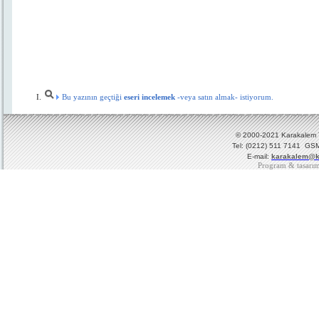
Bu yazının geçtiği
eseri incelemek
-veya satın almak- istiyorum.
© 2000-2021 Karakalem Ya
Tel: (0212) 511 7141 GSM
E-mail:
karakalem@k
Program & tasarı