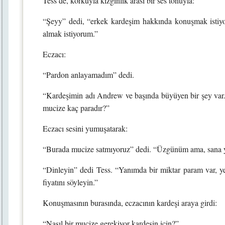
Tess de, korkuyla kızgınlık arası bir ses tonuyla:
“Şeyy” dedi, “erkek kardeşim hakkında konuşmak istiy
almak istiyorum.”
Eczacı:
“Pardon anlayamadım” dedi.
“Kardeşimin adı Andrew ve başında büyüyen bir şey var.
mucize kaç paradır?”
Eczacı sesini yumuşatarak:
“Burada mucize satmıyoruz” dedi. “Üzgünüm ama, sana 
“Dinleyin” dedi Tess. “Yanımda bir miktar param var, ye
fiyatını söyleyin.”
Konuşmasının burasında, eczacının kardeşi araya girdi:
“Nasıl bir mucize gerekiyor kardeşin için?”