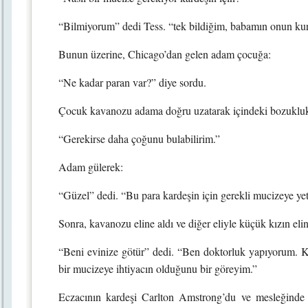
“Bilmiyorum” dedi Tess. “tek bildiğim, babamın onun kur
Bunun üzerine, Chicago’dan gelen adam çocuğa:
“Ne kadar paran var?” diye sordu.
Çocuk kavanozu adama doğru uzatarak içindeki bozuklukl
“Gerekirse daha çoğunu bulabilirim.”
Adam gülerek:
“Güzel” dedi. “Bu para kardeşin için gerekli mucizeye ye
Sonra, kavanozu eline aldı ve diğer eliyle küçük kızın elin
“Beni evinize götür” dedi. “Ben doktorluk yapıyorum. Ka
bir mucizeye ihtiyacın olduğunu bir göreyim.”
Eczacının kardeşi Carlton Amstrong’du ve mesleğinde ü