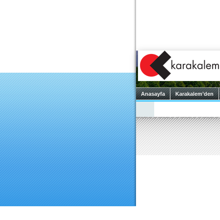
Anasayfa
Karakalem’den