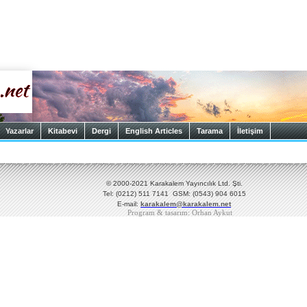
Yazarlar
Kitabevi
Dergi
English Articles
Tarama
İletişim
© 2000-2021 Karakalem Yayıncılık Ltd. Şti.
Tel: (0212) 511 7141 GSM: (0543) 904 6015
E-mail:
karakalem@karakalem.net
Program & tasarım: Orhan Aykut