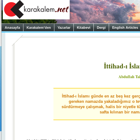
Anasayfa
Karakalem’den
Yazarlar
Kitabevi
Dergi
English Articles
İttihad-ı İs
Abdullah Ta
İttihad-ı İslamı günde en az beş kez ger
gereken namazda yakaladığımız o t
sürdürmeye çalışmak, halis bir niyetle t
safta kılınan bir na