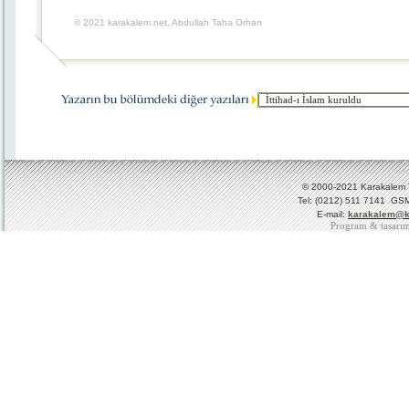
© 2021 karakalem.net, Abdullah Taha Orhan
© 2000-2021 Karakalem Ya
Tel: (0212) 511 7141 GSM
E-mail:
karakalem@k
Program & tasarı