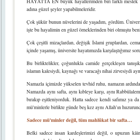
HAYATTA EN büyük hayallerimden biri farklı meslek v
adına güzel şeyler yapabilmeleridir.
Çok şükür bunun nüvelerini de yaşadım, gördüm. Üniver
işte bu hayalimin en güzel örneklerinden biri olmuştu ben
Çok çeşitli mizaçlardan, değişik İslami gruplardan, cema
içinde yaşamış, üniversite hayatımızda karşılaştığımız soru
Bu birliktelikler, çoğunlukla camide gerçekleşen tanışık
islamın kalesiydi, kaynağı ve varacağı nihai zirvesiydi a
Namazla içimizde yükselen tevhid ruhu, namazın ardından
Namazda aynı safta, aynı kıbleye karşı, aynı Rabbülalemi
bırakıp eşitleniyorduk. Hatta sadece kendi safımız ya d
mü'minlerle birlikte günde beş kez aynı Allah’ın huzurun
Sadece mü'minler değil, tüm mahlûkat bir safta…
Belki sadece insan kardeşlerimizi değil, o upuzun kâina