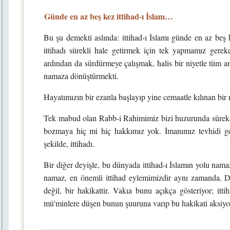
Günde en az beş kez ittihad-ı İslam…
Bu şu demekti aslında: ittihad-ı İslamı günde en az beş
ittihadı sürekli hale getirmek için tek yapmamız ger
ardından da sürdürmeye çalışmak, halis bir niyetle tüm anl
namaza dönüştürmekti.
Hayatımızın bir ezanla başlayıp yine cemaatle kılınan bi
Tek mabud olan Rabb-i Rahimimiz bizi huzurunda sürekli bi
bozmaya hiç mi hiç hakkımız yok. İmanımız tevhidi ge
şekilde, ittihadı.
Bir diğer deyişle, bu dünyada ittihad-ı İslamın yolu nam
namaz, en önemli ittihad eylemimizdir aynı zamanda. Dol
değil, bir hakikattir. Vakıa bunu açıkça gösteriyor; itt
mü'minlere düşen bunun şuuruna varıp bu hakikati aksiyo