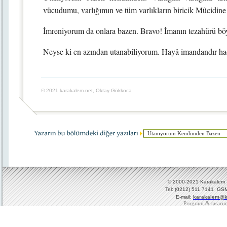
vücudumu, varlığımın ve tüm varlıkların biricik Mûcidin
İmreniyorum da onlara bazen. Bravo! İmanın tezahürü böy
Neyse ki en azından utanabiliyorum. Hayâ imandandır hadi
© 2021 karakalem.net, Oktay Gökkoca
© 2000-2021 Karakalem Ya
Tel: (0212) 511 7141 GSM
E-mail:
karakalem@k
Program & tasarı