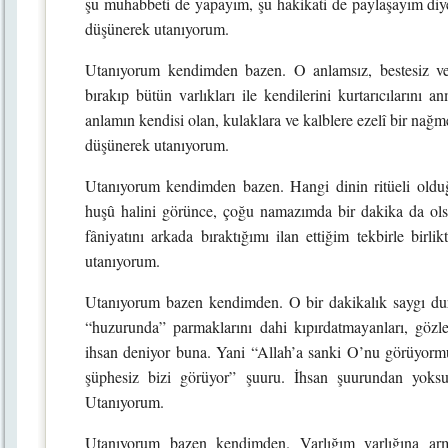
şu muhabbeti de yapayım, şu hakikati de paylaşayım diy
düşünerek utanıyorum.
Utanıyorum kendimden bazen. O anlamsız, bestesiz ve 
bırakıp bütün varlıkları ile kendilerini kurtarıcılarını 
anlamın kendisi olan, kulaklara ve kalblere ezelî bir na
düşünerek utanıyorum.
Utanıyorum kendimden bazen. Hangi dinin ritüeli olduğ
huşû halini görünce, çoğu namazımda bir dakika da ol
fâniyatını arkada bıraktığımı ilan ettiğim tekbirle birl
utanıyorum.
Utanıyorum bazen kendimden. O bir dakikalık saygı dur
“huzurunda” parmaklarını dahi kıpırdatmayanları, gözl
ihsan deniyor buna. Yani “Allah’a sanki O’nu görüyor
şüphesiz bizi görüyor” şuuru. İhsan şuurundan yoksu
Utanıyorum.
Utanıyorum bazen kendimden. Varlığım varlığına arma