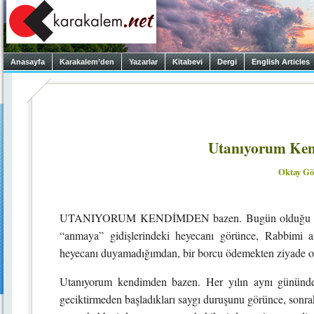
Anasayfa
Karakalem’den
Yazarlar
Kitabevi
Dergi
English Articles
Utanıyorum Ke
Oktay Gö
UTANIYORUM KENDİMDEN bazen. Bugün olduğu gibi mese
“anmaya” gidişlerindeki heyecanı görünce, Rabbimi
heyecanı duyamadığımdan, bir borcu ödemekten ziyade 
Utanıyorum kendimden bazen. Her yılın aynı gününde,
geciktirmeden başladıkları saygı duruşunu görünce, sonrak