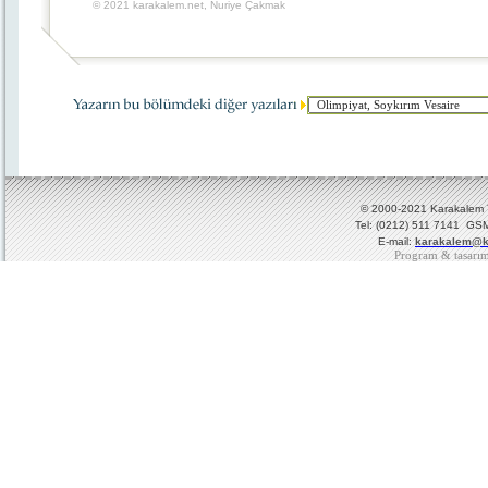
© 2021 karakalem.net, Nuriye Çakmak
© 2000-2021 Karakalem Ya
Tel: (0212) 511 7141 GSM
E-mail:
karakalem@k
Program & tasarı