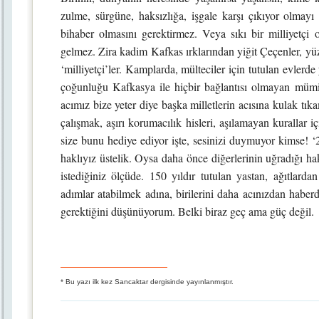
zulme, sürgüne, haksızlığa, işgale karşı çıkıyor olmayı
bihaber olmasını gerektirmez. Veya sıkı bir milliyetçi
gelmez. Zira kadim Kafkas ırklarından yiğit Çeçenler, yüz
‘milliyetçi’ler. Kamplarda, mülteciler için tutulan evle
çoğunluğu Kafkasya ile hiçbir bağlantısı olmayan müminle
acımız bize yeter diye başka milletlerin acısına kulak tı
çalışmak, aşırı korumacılık hisleri, aşılamayan kuralla
size bunu hediye ediyor işte, sesinizi duymuyor kimse! ‘
haklıyız üstelik. Oysa daha önce diğerlerinin uğradığı ha
istediğiniz ölçüde. 150 yıldır tutulan yastan, ağıtlarda
adımlar atabilmek adına, birilerini daha acınızdan habe
gerektiğini düşünüyorum. Belki biraz geç ama güç değil.
* Bu yazı ilk kez Sancaktar dergisinde yayınlanmıştır.