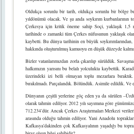
Oldukça sorunlu bir tarih, oldukça sorunlu bir bölge 
yıldönümü olacak. Ve şu anda soykırım kurbanlarının top
Çerkesya için kritik öneme sahip Soçi, yaklaşık 1,5
tarihinde o zamanki tüm Çerkes nüfusunun yaklaşık olara
kaybetti. Bu dünya tarihinin en büyük soykırımlarından, 
hakkında oluşturulmuş kamuoyu en düşük düzeyde kalmış 
Bizler vatanlarımızdan zorla çıkarılıp sürüldük. Savaşm
halkımızın yarısını bu belalı yolculukta kaybettik. Karade
üzerindeki izi belli olmayan toplu mezarlara bıraktık
bırakılmadı. Parçalandık. Bölündük. Asimile edildik. Ve en 
Dünyanın çeşitli yerlerine göç eden ya da sürülen –Ürdü
olarak tahmin ediliyor. 2012 yılı sayımına göre günümüzd
712.234’dür. Ancak Çerkes Araştırmaları Merkezi veriler
arasında olduğu tahmin ediliyor. Yani Anadolu topraklar
Kafkasya’dakinden çok Kafkasyalının yaşadığı bu topra
biraz olsun bilgi sahibidir?