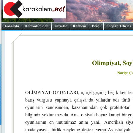
Anasayfa
Karakalem’den
Yazarlar
Kitabevi
Dergi
English Articles
Olimpiyat, Soy
Nuriye Ç
OLİMPİYAT OYUNLARI, iç içe geçmiş beş kıtayı temsil
barış vurgusu yapmaya çalışsa da yıllardır adı türlü
oyunların kendisinden, kazananından çok protestoları h
bilgimiz yoktur mesela. Ama o siyah beyaz kareyi bir ço
oyunlarının en unutulmaz anını yani.. Amerikalı si
madalyasıyla birlikte eyleme destek veren Avustralyalı P