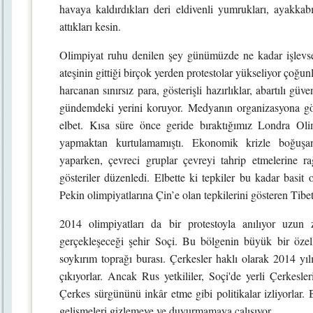
havaya kaldırdıkları deri eldivenli yumrukları, ayakkabı
attıkları kesin.
Olimpiyat ruhu denilen şey günümüzde ne kadar işlevse
ateşinin gittiği birçok yerden protestolar yükseliyor çoğunl
harcanan sınırsız para, gösterişli hazırlıklar, abartılı g
gündemdeki yerini koruyor. Medyanın organizasyona göst
elbet. Kısa süre önce geride bıraktığımız Londra Olim
yapmaktan kurtulamamıştı. Ekonomik krizle boğuşan İ
yaparken, çevreci gruplar çevreyi tahrip etmelerine ra
gösteriler düzenledi. Elbette ki tepkiler bu kadar basit
Pekin olimpiyatlarına Çin’e olan tepkilerini gösteren Ti
2014 olimpiyatları da bir protestoyla anılıyor uzun 
gerçekleşeceği şehir Soçi. Bu bölgenin büyük bir özell
soykırım toprağı burası. Çerkesler haklı olarak 2014 yıl
çıkıyorlar. Ancak Rus yetkililer, Soçi'de yerli Çerkesle
Çerkes sürgününü inkâr etme gibi politikalar izliyorlar. 
gelişmeleri gizlemeye ve duyurmamaya çalışıyor.