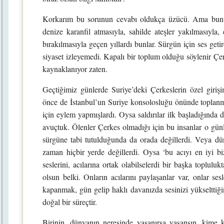
Korkarım bu sorunun cevabı oldukça üzücü. Ama bunu a
denize karanfil atmasıyla, sahilde ateşler yakılmasıyla
bırakılmasıyla geçen yıllardı bunlar. Sürgün için ses geti
siyaset izleyemedi. Kapalı bir toplum olduğu söylenir Ç
kaynaklanıyor zaten.
Geçtiğimiz günlerde Suriye’deki Çerkeslerin özel girişim
önce de İstanbul’un Suriye konsolosluğu önünde toplanmış
için eylem yapmışlardı. Oysa saldırılar ilk başladığında 
avuçtuk. Ölenler Çerkes olmadığı için bu insanlar o günle
sürgüne tabi tutulduğunda da orada değillerdi. Veya dün
zaman hiçbir yerde değillerdi. Oysa ‘bu acıyı en iyi biz 
seslerini, acılarına ortak olabilselerdi bir başka topluluk
olsun belki. Onların acılarını paylaşanlar var, onlar se
kapanmak, gün gelip haklı davanızda sesinizi yükselttiğ
doğal bir süreçtir.
Birinin, dünyanın neresinde yaşanırsa yaşansın, kime k