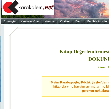
Anasayfa
Karakalem’den
Yazarlar
Kitabevi
Dergi
English Articles
Kitap Değerlendirm
DOKUN
Öznur B
Metin Karabaşoğlu, Küçük Şeyler'den 
kitabıyla yine hayatın ayrıntıların
gereken noktalara 