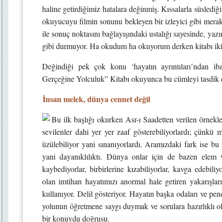
haline getirdiğimiz hatalara değinmiş. Kıssalarla süslediğ
okuyucuyu filmin sonunu bekleyen bir izleyici gibi merakl
ile sonuç noktasını bağlayışındaki ustalığı sayesinde, ya
gibi durmuyor. Ha okudum ha okuyorum derken kitabı iki 
Değindiği pek çok konu ‘hayatın ayrıntıları’ndan iba
Gerçeğine Yolculuk” Kitabı okuyunca bu cümleyi tasdik
İnsan melek, dünya cennet değil
Bu ilk başlığı okurken Asr-ı Saadetten verilen örnekl
sevilenler dahi yer yer zaaf gösterebiliyorlardı; çünkü m
üzülebiliyor yani sınanıyorlardı. Aramızdaki fark ise bu
yani dayanıklılıktı. Dünya onlar için de bazen elem v
kaybediyorlar, birbirlerine kızabiliyorlar, kavga edebiliy
olan imtihan hayatımızı anormal hale getiren yakarışları
kullanıyor. Delil gösteriyor. Hayatın başka odaları ve pe
yolunun öğretmene saygı duymak ve sorulara hazırlıklı ol
bir konuydu doğrusu.