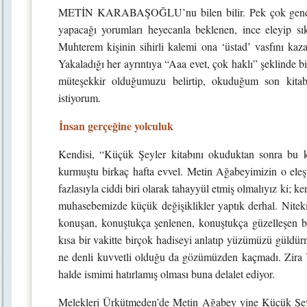
METİN KARABAŞOĞLU’nu bilen bilir. Pek çok gencin 
yapacağı yorumları heyecanla beklenen, ince eleyip sı
Muhterem kişinin sihirli kalemi ona ‘üstad’ vasfını kaza
Yakaladığı her ayrıntıya “Aaa evet, çok haklı” şeklinde bir
müteşekkir olduğumuzu belirtip, okuduğum son kitab
istiyorum.
İnsan gerçeğine yolculuk
Kendisi, “Küçük Şeyler kitabını okuduktan sonra bu k
kurmuştu birkaç hafta evvel. Metin Ağabeyimizin o eleşt
fazlasıyla ciddi biri olarak tahayyül etmiş olmalıyız ki; ke
muhasebemizde küçük değişiklikler yaptık derhal. Nitek
konuşan, konuştukça şenlenen, konuştukça güzelleşen b
kısa bir vakitte birçok hadiseyi anlatıp yüzümüzü güldür
ne denli kuvvetli olduğu da gözümüzden kaçmadı. Zira 
halde ismimi hatırlamış olması buna delalet ediyor.
Melekleri Ürkütmeden’de Metin Ağabey yine Küçük Şeyle