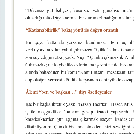
“Dikensiz gül bahçesi, kusursuz veli, günahsız mü’mi
olmadığı müddetçe anormal bir durum olmadığının altını ç
“Katlanabilirlik” bakış yönü ile doğru orantılı
Bir şeye katlanabiliyorsanız kendinizle ilgili üç 
korkuyorsunuzdur yahut çıkarsızca “iyilik” adına taham
son söylediğim olsa gerek. Niçin? Çünkü çıkarsızlık Allah
Çıkarsızlık; ne kaybedileceklerin endişesini ne de kazanı
altında bahsedilen bu konu “Kamil İnsan” meselesini tam
alıp oksijen vermesi kötülük karşısında dahi iyilikle cevap
Âlemi “ben ve başkası…” diye özetleyenler
İşte bir başka ibretlik yazı: “Gazap Tacirleri” Haset, M
iş ile meşguldüler. Tamamı gazap ticareti yapıyordu. Ür
karadeliklerden gün ışığına çıkarmak isteyen kardeşleri
düşünüyorum. Çünkü biz fark etmeden, bizi sevdiğini söy
edenlerin planlarını, kendi mutluluğu odağında gerçekle