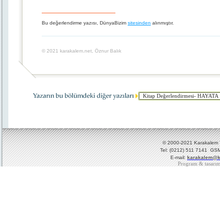
Bu değerlendirme yazısı, DünyaBizim
sitesinden
alınmıştır.
© 2021 karakalem.net, Öznur Balık
© 2000-2021 Karakalem Ya
Tel: (0212) 511 7141 GSM
E-mail:
karakalem@k
Program & tasarı