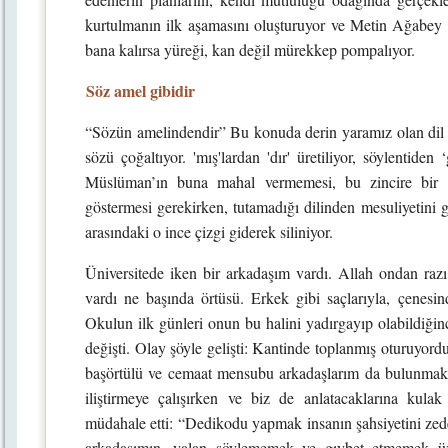
kurtulmanın ilk aşamasını oluşturuyor ve Metin Ağabe
bana kalırsa yüreği, kan değil mürekkep pompalıyor.
Söz amel gibidir
“Sözün amelindendir” Bu konuda derin yaramız olan dil 
sözü çoğaltıyor. 'mış'lardan 'dır' üretiliyor, söylentiden 
Müslüman’ın buna mahal vermemesi, bu zincire bir 
göstermesi gerekirken, tutamadığı dilinden mesuliyetini g
arasındaki o ince çizgi giderek siliniyor.
Üniversitede iken bir arkadaşım vardı. Allah ondan razı 
vardı ne başında örtüsü. Erkek gibi saçlarıyla, çenesind
Okulun ilk günleri onun bu halini yadırgayıp olabildiği
değişti. Olay şöyle gelişti: Kantinde toplanmış oturuyorduk
başörtülü ve cemaat mensubu arkadaşlarım da bulunmakta
iliştirmeye çalışırken ve biz de anlatacaklarına kula
müdahale etti: “Dedikodu yapmak insanın şahsiyetini zedele
arkadaşımın, yalan söylememek ve gıybet etmemek üze