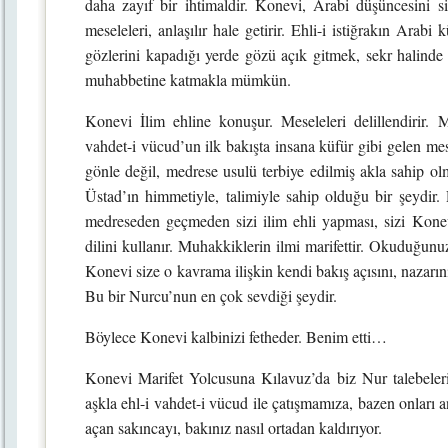
daha zayıf bir ihtimaldir. Konevi, Arabi düşüncesini sis
meseleleri, anlaşılır hale getirir. Ehli-i istiğrakın Ara
gözlerini kapadığı yerde gözü açık gitmek, sekr halind
muhabbetine katmakla mümkün.
Konevi İlim ehline konuşur. Meseleleri delillendirir. 
vahdet-i vücud’un ilk bakışta insana küfür gibi gelen me
gönle değil, medrese usulü terbiye edilmiş akla sahip olm
Üstad’ın himmetiyle, talimiyle sahip olduğu bir şeydir. 
medreseden geçmeden sizi ilim ehli yapması, sizi Konevi
dilini kullanır. Muhakkiklerin ilmi marifettir. Okuduğun
Konevi size o kavrama ilişkin kendi bakış açısını, nazarını
Bu bir Nurcu’nun en çok sevdiği şeydir.
Böylece Konevi kalbinizi fetheder. Benim etti…
Konevi Marifet Yolcusuna Kılavuz’da biz Nur talebeler
aşkla ehl-i vahdet-i vücud ile çatışmamıza, bazen onları
açan sakıncayı, bakınız nasıl ortadan kaldırıyor.