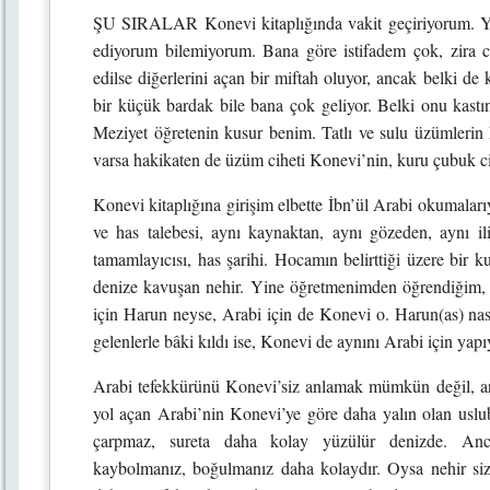
ŞU SIRALAR Konevi kitaplığında vakit geçiriyorum. Ya
ediyorum bilemiyorum. Bana göre istifadem çok, zira cü
edilse diğerlerini açan bir miftah oluyor, ancak belki 
bir küçük bardak bile bana çok geliyor. Belki onu kastı
Meziyet öğretenin kusur benim. Tatlı ve sulu üzümlerin 
varsa hakikaten de üzüm ciheti Konevi’nin, kuru çubuk c
Konevi kitaplığına girişim elbette İbn’ül Arabi okumaları
ve has talebesi, aynı kaynaktan, aynı gözeden, aynı ili
tamamlayıcısı, has şarihi. Hocamın belirttiği üzere bir 
denize kavuşan nehir. Yine öğretmenimden öğrendiğim, 
için Harun neyse, Arabi için de Konevi o. Harun(as) nasıl
gelenlerle bâki kıldı ise, Konevi de aynını Arabi için yapı
Arabi tefekkürünü Konevi’siz anlamak mümkün değil, anlad
yol açan Arabi’nin Konevi’ye göre daha yalın olan uslubu
çarpmaz, sureta daha kolay yüzülür denizde. Anca
kaybolmanız, boğulmanız daha kolaydır. Oysa nehir sizi