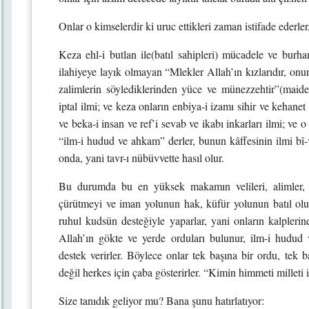
Onlar o kimselerdir ki uruc ettikleri zaman istifade ederler
Keza ehl-i butlan ile(batıl sahipleri) mücadele ve burhan
ilahiyeye layık olmayan “Mlekler Allah’ın kızlarıdır, onu
zalimlerin söylediklerinden yüce ve münezzehtir”(maide 73
iptal ilmi; ve keza onların enbiya-i izamı sihir ve kehanet
ve beka-i insan ve ref’i sevab ve ikabı inkarları ilmi; ve 
“ilm-i hudud ve ahkam” derler, bunun kâffesinin ilmi bî-va
onda, yani tavr-ı nübüvvette hasıl olur.
Bu durumda bu en yüksek makamın velileri, alimler, 
çürütmeyi ve iman yolunun hak, küfür yolunun batıl oluş
ruhul kudsün desteğiyle yaparlar, yani onların kalplerin
Allah’ın gökte ve yerde orduları bulunur, ilm-i hudu
destek verirler. Böylece onlar tek başına bir ordu, tek ba
değil herkes için çaba gösterirler. “Kimin himmeti milleti 
Size tanıdık geliyor mu? Bana şunu hatırlatıyor: