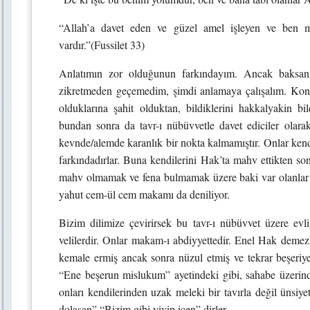
“Allah’a davet eden ve güzel amel işleyen ve ben
vardır.”(Fussilet 33)
Anlatımın zor olduğunun farkındayım. Ancak baksanı
zikretmeden geçemedim, şimdi anlamaya çalışalım. Konevi 
olduklarına şahit olduktan, bildiklerini hakkalyakin b
bundan sonra da tavr-ı nübüvvetle davet ediciler olarak 
kevnde/alemde karanlık bir nokta kalmamıştır. Onlar kendi
farkındadırlar. Buna kendilerini Hak’ta mahv ettikten son
mahv olmamak ve fena bulmamak üzere baki var olanlar
yahut cem-ül cem makamı da deniliyor.
Bizim dilimize çevirirsek bu tavr-ı nübüvvet üzere evli
velilerdir. Onlar makam-ı abdiyyettedir. Enel Hak demezl
kemale ermiş ancak sonra nüzul etmiş ve tekrar beşeriyet l
“Ene beşerun mislukum” ayetindeki gibi, sahabe üzerinde 
onları kendilerinden uzak meleki bir tavırla değil ünsiyet
dolaşan” “Bizim gibi yiyip içen” dirler.