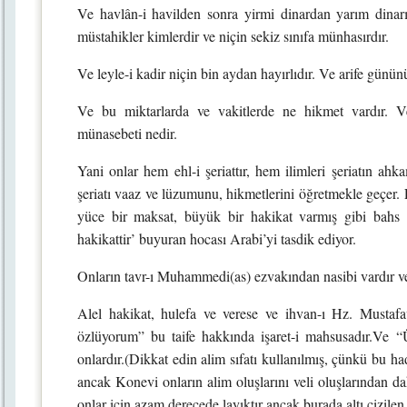
Ve havlân-i havilden sonra yirmi dinardan yarım dinarı
müstahikler kimlerdir ve niçin sekiz sınıfa münhasırdır.
Ve leyle-i kadir niçin bin aydan hayırlıdır. Ve arife günün
Ve bu miktarlarda ve vakitlerde ne hikmet vardır. V
münasebeti nedir.
Yani onlar hem ehl-i şeriattır, hem ilimleri şeriatın ahka
şeriatı vaaz ve lüzumunu, hikmetlerini öğretmekle geçer. 
yüce bir maksat, büyük bir hakikat varmış gibi bahs e
hakikattir’ buyuran hocası Arabi’yi tasdik ediyor.
Onların tavr-ı Muhammedi(as) ezvakından nasibi vardır ve 
Alel hakikat, hulefa ve verese ve ihvan-ı Hz. Mustafa
özlüyorum” bu taife hakkında işaret-i mahsusadır.Ve “Üm
onlardır.(Dikkat edin alim sıfatı kullanılmış, çünkü bu had
ancak Konevi onların alim oluşlarını veli oluşlarından d
onlar için azam derecede layıktır ancak burada altı çizilen