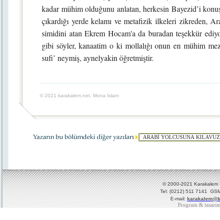
kadar mühim olduğunu anlatan, herkesin Bayezid’i konuşt
çıkardığı yerde kelamı ve metafizik ilkeleri zikreden
simidini atan Ekrem Hocam'a da buradan teşekkür ediyor
gibi söyler, kanaatim o ki mollalığı onun en mühim mez
sufi’ neymiş, aynelyakin öğretmiştir.
© 2021 karakalem.net, Mona İslam
© 2000-2021 Karakalem Ya
Tel: (0212) 511 7141 GSM
E-mail:
karakalem@k
Program & tasarı