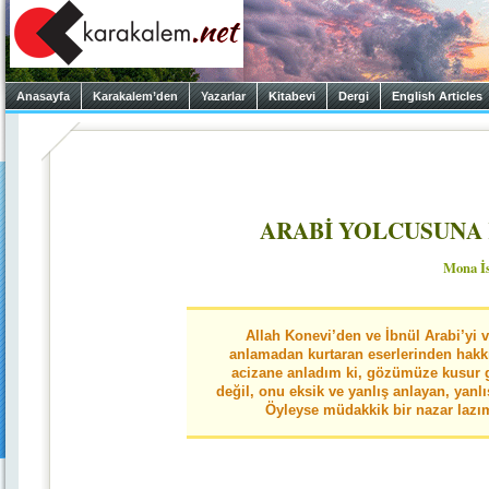
Anasayfa
Karakalem’den
Yazarlar
Kitabevi
Dergi
English Articles
ARABİ YOLCUSUNA 
Mona İ
Allah Konevi’den ve İbnül Arabi’yi v
anlamadan kurtaran eserlerinden hakkıy
acizane anladım ki, gözümüze kusur g
değil, onu eksik ve yanlış anlayan, yanlı
Öyleyse müdakkik bir nazar lazı