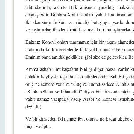
tahtındadırlar, alemle Hak arasında yaradılış maksa
erişmişlerdir. Bunlara Araf insanları, yahut Had insanları
İki denizin(mümkün ve vücub) buluştuğu yerde dururlar
konuştururlar, iki alemi (mülk ve melekut), buluştururlar. 
Bakınız Konevi onları tanımamız için bir takım alametle
aralarında külli meselelerde fark yoktur ancak belki cüzi
Eminim bana tanıdık geldikleri gibi size de gelecekler. B
Amma ashab-ı mükaşefatın bildiği diğer hassa vardır ki,
ahlakın keyfiyet-i teşahhusu o cümledendir. Sahib-i şeria
oruç ne semere verir ve “Güç ve kudret sadece Allah’a ait
“Subhanellahu ve bihamdihi” diyen bir kimsenin niçin 
vakit namaz vaciptir.*(Vacip Arabi ve Konevi ıstılahınd
değildir)
Ve bir kimseden iki namaz fevt olursa, ne kadar ukubete
niçin vaciptir.