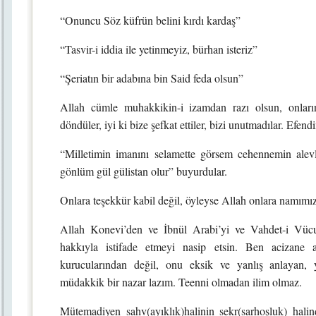
“Onuncu Söz küfrün belini kırdı kardaş”
“Tasvir-i iddia ile yetinmeyiz, bürhan isteriz”
“Şeriatın bir adabına bin Said feda olsun”
Allah cümle muhakkikin-i izamdan razı olsun, onların
döndüler, iyi ki bize şefkat ettiler, bizi unutmadılar. Efen
“Milletimin imanını selamette görsem cehennemin alev
gönlüm gül gülistan olur” buyurdular.
Onlara teşekkür kabil değil, öyleyse Allah onlara namımız
Allah Konevi’den ve İbnül Arabi’yi ve Vahdet-i Vücu
hakkıyla istifade etmeyi nasip etsin. Ben acizane
kurucularından değil, onu eksik ve yanlış anlayan, y
müdakkik bir nazar lazım. Teenni olmadan ilim olmaz.
Mütemadiyen sahv(ayıklık)halinin sekr(sarhoşluk) hal