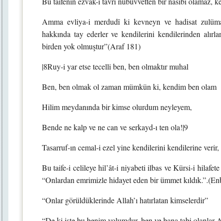
Bu taifenin ezvak-ı tavrı nübüvvetten bir nasibi olamaz, k
Amma evliya-i merdudî ki kevneyn ve hadisat zulüma
hakkında tay ederler ve kendilerini kendilerinden alırla
birden yok olmuştur”(Araf 181)
|8Ruy-i yar etse tecelli ben, ben olmaktır muhal
Ben, ben olmak ol zaman mümkün ki, kendim ben olam
Hilim meydanında bir kimse olurdum neyleyem,
Bende ne kalp ve ne can ve serkayd-ı ten ola!|9
Tasarruf-ın cemal-i ezel yine kendilerini kendilerine veri
Bu taife-i celileye hil’ât-i niyabeti ilbas ve Kürsi-i hilaf
“Onlardan emrimizle hidayet eden bir ümmet kıldık.”.(En
“Onlar görüldüklerinde Allah’ı hatırlatan kimselerdir”
“De ki işte bu benim yolumdur, ben ve bana tabi olanlar 