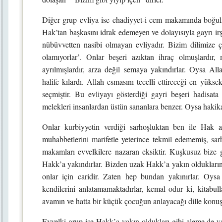
Diğer grup evliya ise ehadiyyet-i cem makamında boğul
Hak’tan başkasını idrak edemeyen ve dolayısıyla gayrı irş
nübüvvetten nasibi olmayan evliyadır. Bizim dilimize çe
olamıyorlar’. Onlar beşeri azıktan ihraç olmuşlardır,
ayrılmışlardır, arza değil semaya yakındırlar. Oysa Alla
halife kılardı. Allah esmasını tecelli ettireceği en yük
seçmiştir. Bu evliyayı gösterdiği gayri beşeri hadisata
melekleri insanlardan üstün sananlara benzer. Oysa hakika
Onlar kurbiyyetin verdiği sarhoşluktan ben ile Hak ar
muhabbetlerini marifetle yeterince tekmil edememiş, s
makamları evvelkilere nazaran eksiktir. Kuşkusuz bize
Hakk’a yakındırlar. Bizden uzak Hakk’a yakın oldukların
onlar için caridir. Zaten hep bundan yakınırlar. Oys
kendilerini anlatamamaktadırlar, kemal odur ki, kitabu
avamın ve hatta bir küçük çocuğun anlayacağı dille konuş
Evvelki grup ise Hakk’a yakın oldukları gibi aleme de yak