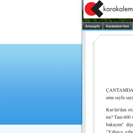
Anasayfa
Karakalem’den
ÇANTAMDA TAŞ
ama sayfa sayıs
Kur'ân'dan sö
mı? Tam 600 s
bakayım" diye
"Yıllarca ezb