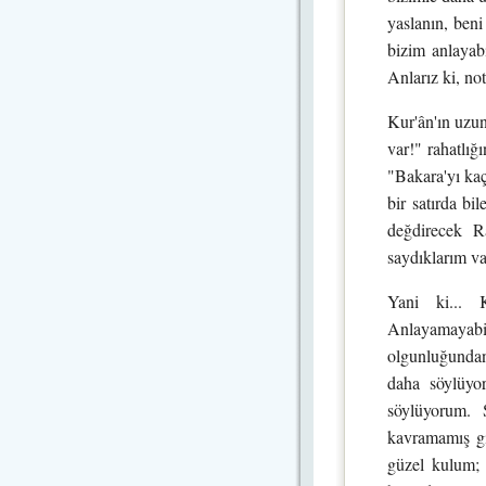
yaslanın, beni
bizim anlayab
Anlarız ki, no
Kur'ân'ın uzun
var!" rahatlığ
"Bakara'yı ka
bir satırda bi
değdirecek Ra
saydıklarım va
Yani ki... K
Anlayamayab
olgunluğundan
daha söylüy
söylüyorum. 
kavramamış gi
güzel kulum; 