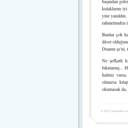
başından gele
kulaklarını iy
yine yanıldın,
rahmetimden ü
Bunlar çok haf
dâvet olduğunda
Duanın şe'ni, t
Ne şefkatli 
bıkmamış... H
haliniz varsa
olmazsa kitap
okumasak da, 
© 2021 karakalem.ne