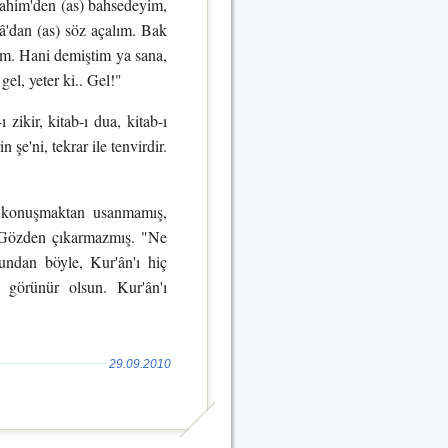
rahim'den (as) bahsedeyim,
sâ'dan (as) söz açalım. Bak
lım. Hani demiştim ya sana,
l, yeter ki.. Gel!"
zikir, kitab-ı dua, kitab-ı
 şe'ni, tekrar ile tenvirdir.
n konuşmaktan usanmamış,
. Gözden çıkarmazmış. "Ne
undan böyle, Kur'ân'ı hiç
ı görünür olsun. Kur'ân'ı
29.09.2010