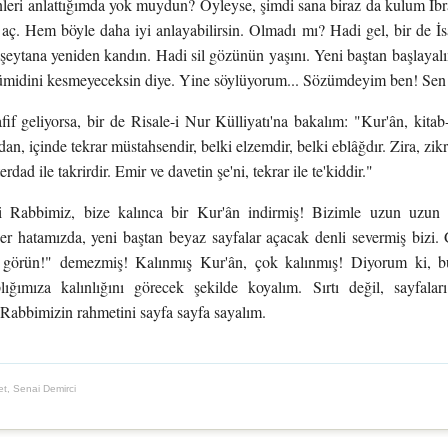
nleri anlattığımda yok muydun? Öyleyse, şimdi sana biraz da kulum İb
i aç. Hem böyle daha iyi anlayabilirsin. Olmadı mı? Hadi gel, bir de İ
 şeytana yeniden kandın. Hadi sil gözünün yaşını. Yeni baştan başlaya
midini kesmeyeceksin diye. Yine söylüyorum... Sözümdeyim ben! Sen ge
if geliyorsa, bir de Risale-i Nur Külliyatı'na bakalım: "Kur'ân, kitab-ı 
n, içinde tekrar müstahsendir, belki elzemdir, belki eblâğdır. Zira, zikrin
erdad ile takrirdir. Emir ve davetin şe'ni, tekrar ile te'kiddir."
ki Rabbimiz, bize kalınca bir Kur'ân indirmiş! Bizimle uzun uzu
er hatamızda, yeni baştan beyaz sayfalar açacak denli severmiş bizi
, görün!" demezmiş! Kalınmış Kur'ân, çok kalınmış! Diyorum ki, b
lığımıza kalınlığını görecek şekilde koyalım. Sırtı değil, sayfalar
Rabbimizin rahmetini sayfa sayfa sayalım.
t, Senai Demirci