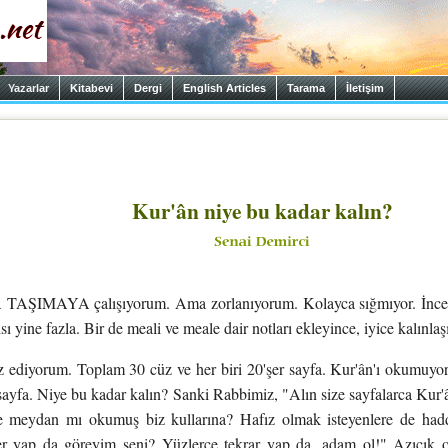
Yazarlar
Kitabevi
Dergi
English Articles
Tarama
İletişim
Kur'ân niye bu kadar kalın?
IMAYA çalışıyorum. Ama zorlanıyorum. Kolayca sığmıyor. İnce kâ
ı yine fazla. Bir de meali ve meale dair notları ekleyince, iyice kalınlaş
z ediyorum. Toplam 30 cüz ve her biri 20'şer sayfa. Kur'ân'ı okumuy
ayfa. Niye bu kadar kalın? Sanki Rabbimiz, "Alın size sayfalarca Kur'
 meydan mı okumuş biz kullarına? Hafız olmak isteyenlere de hadd
er yap da göreyim seni? Yüzlerce tekrar yap da, adam ol!" Azıcık ol