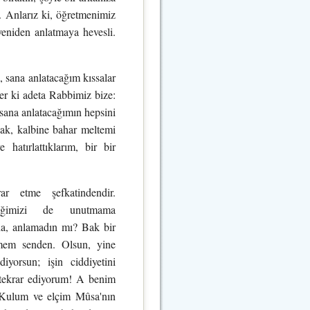
r. Anlarız ki, öğretmenimiz
eniden anlatmaya hevesli.
, sana anlatacağım kıssalar
Der ki adeta Rabbimiz bize:
sana anlatacağımın hepsini
acak, kalbine bahar meltemi
hatırlattıklarım, bir bir
ar etme şefkatindendir.
leceğimizi de unutmama
na, anlamadın mı? Bak bir
em senden. Olsun, yine
yorsun; işin ciddiyetini
 tekrar ediyorum! A benim
. Kulum ve elçim Mûsa'nın