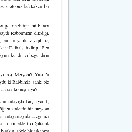
eselâ otobüs beklerken bir
ya getirmek için mi bunca
saydı Rabbimizin dilediği,
; bunları yaptınız yaptınız,
dece Fatiha'yı indirip "Ben
kayım, kendinizi beğendirin
yı (as), Meryem'i, Yusuf'u
uydu ki Rabbimiz, sanki biz
ırlatarak konuşmaya?
ğını anlayışla karşılayarak,
en öğretmenlerde bir meydan
a anlayamayabileceğimizi
atan, örnekleri çoğaltarak
bırakın, şöyle bir arkanıza