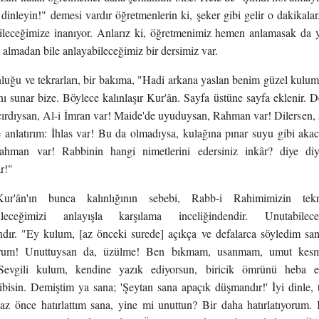
 dinleyin!" demesi vardır öğretmenlerin ki, şeker gibi gelir o dakikala
ileceğimize inanıyor. Anlarız ki, öğretmenimiz hemen anlamasak da y
t almadan bile anlayabileceğimiz bir dersimiz var.
luğu ve tekrarları, bir bakıma, "Hadi arkana yaslan benim güzel kulum
ını sunar bize. Böylece kalınlaşır Kur'ân. Sayfa üstüne sayfa eklenir. 
çırdıysan, Al-i İmran var! Maide'de uyuduysan, Rahman var! Dilersen, 
le anlatırım: İhlas var! Bu da olmadıysa, kulağına pınar suyu gibi ak
hman var! Rabbinin hangi nimetlerini edersiniz inkâr? diye diye 
r!"
ur'ân'ın bunca kalınlığının sebebi, Rabb-i Rahimimizin tekr
ileceğimizi anlayışla karşılama inceliğindendir. Unutabi
dır. "Ey kulum, [az önceki surede] açıkça ve defalarca söyledim sa
orum! Unuttuysan da, üzülme! Ben bıkmam, usanmam, umut kesm
Sevgili kulum, kendine yazık ediyorsun, biricik ömrünü heba edi
bisin. Demiştim ya sana; 'Şeytan sana apaçık düşmandır!' İyi dinle,
az önce hatırlattım sana, yine mi unuttun? Bir daha hatırlatıyorum