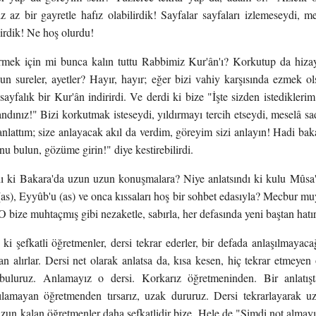
 az bir gayretle hafız olabilirdik! Sayfalar sayfaları izlemeseydi, m
lirdik! Ne hoş olurdu!
ermek için mi bunca kalın tuttu Rabbimiz Kur'ân'ı? Korkutup da hiza
n sureler, ayetler? Hayır, hayır; eğer bizi vahiy karşısında ezmek ol
sayfalık bir Kur'ân indirirdi. Ve derdi ki bize "İşte sizden istediklerim
dınız!" Bizi korkutmak isteseydi, yıldırmayı tercih etseydi, meselâ sa
 anlattım; size anlayacak akıl da verdim, göreyim sizi anlayın! Hadi ba
nu bulun, gözüme girin!" diye kestirebilirdi.
ı ki Bakara'da uzun uzun konuşmalara? Niye anlatsındı ki kulu Mûsa'
(as), Eyyûb'u (as) ve onca kıssaları hoş bir sohbet edasıyla? Mecbur m
O bize muhtaçmış gibi nezaketle, sabırla, her defasında yeni baştan hat
z ki şefkatli öğretmenler, dersi tekrar ederler, bir defada anlaşılmayaca
an alırlar. Dersi net olarak anlatsa da, kısa kesen, hiç tekrar etmey
buluruz. Anlamayız o dersi. Korkarız öğretmeninden. Bir anlatışt
şılamayan öğretmenden tırsarız, uzak dururuz. Dersi tekrarlayarak uz
zun kalan öğretmenler daha şefkatlidir bize. Hele de "Şimdi not almayı 