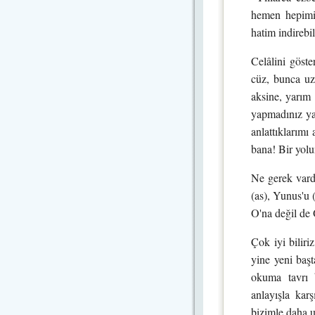
hemen hepimiz
hatim indirebi
Celâlini göst
cüz, bunca uzu
aksine, yarım 
yapmadınız yan
anlattıklarımı
bana! Bir yolu
Ne gerek vard
(as), Yunus'u 
O'na değil de 
Çok iyi biliri
yine yeni başt
okuma tavrı 
anlayışla kar
bizimle daha u