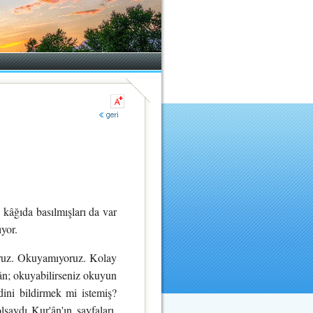
ğıda basılmışları da var
ıyor.
oruz. Okuyamıyoruz. Kolay
ân; okuyabilirseniz okuyun
ini bildirmek mi istemiş?
saydı Kur'ân'ın sayfaları,