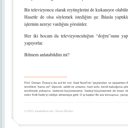
Bir televizyoncu olarak reytinglerini de kıskanıyor olabilir
Hasetle de olsa söylemek istediğim şu: İhlasla yaptık
işlerinin nereye vardığını görsünler.
Her iki hocam da televizyonculuğun “doğru”sunu yap
yapıyorlar.
Bilmem anlatabildim mi?
Prof. Osman Özsoy’a da acil bir not: Said Nursî’nin “şeytandan ve siyasetten All
tercihlere “bana ne!” diyecek, safdil ve umarsız, ham sofu, kendi kabuğuna çekilmi
tercihinizle yoksanız, iradenizi küçümsersiniz. İradeyi küçümsemek de insan o
eden Külli İrade’yi ciddiye almamaya gelir. O iş başka! Bir ara konuşuruz, yazışır
© 2021 karakalem.net, Senai Demirci