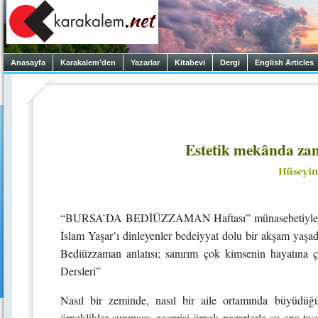
Anasayfa
Karakalem’den
Yazarlar
Kitabevi
Dergi
English Articles
Estetik mekânda zam
“BURSA’DA BEDİÜZZAMAN Haftası” münasebetiyle Örd
İslam Yaşar’ı dinleyenler bedeiyyat dolu bir akşam yaşadı.
Bediüzzaman anlatısı; sanırım çok kimsenin hayatına 
Dersleri”
Nasıl bir zeminde, nasıl bir aile ortamında büyüdü
örneklikler sunması; geçmişi örnek nazarlarla şu ana ta