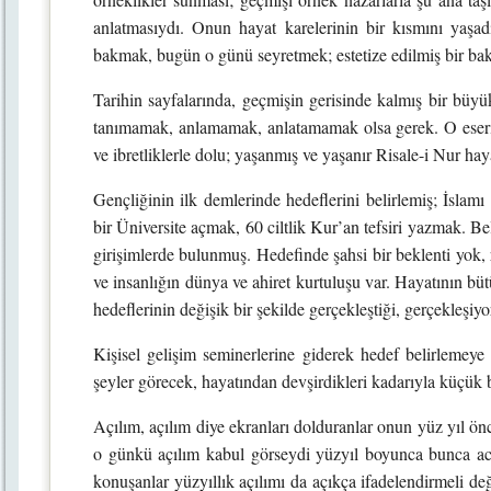
anlatmasıydı. Onun hayat karelerinin bir kısmını yaş
bakmak, bugün o günü seyretmek; estetize edilmiş bir ba
Tarihin sayfalarında, geçmişin gerisinde kalmış bir büy
tanımamak, anlamamak, anlatamamak olsa gerek. O eseriyl
ve ibretliklerle dolu; yaşanmış ve yaşanır Risale-i Nur hay
Gençliğinin ilk demlerinde hedeflerini belirlemiş; İslam
bir Üniversite açmak, 60 ciltlik Kur’an tefsiri yazmak. Bel
girişimlerde bulunmuş. Hedefinde şahsi bir beklenti yok, r
ve insanlığın dünya ve ahiret kurtuluşu var. Hayatının büt
hedeflerinin değişik bir şekilde gerçekleştiği, gerçekleşiy
Kişisel gelişim seminerlerine giderek hedef belirlemeye
şeyler görecek, hayatından devşirdikleri kadarıyla küçük 
Açılım, açılım diye ekranları dolduranlar onun yüz yıl ö
o günkü açılım kabul görseydi yüzyıl boyunca bunca ac
konuşanlar yüzyıllık açılımı da açıkça ifadelendirmeli 