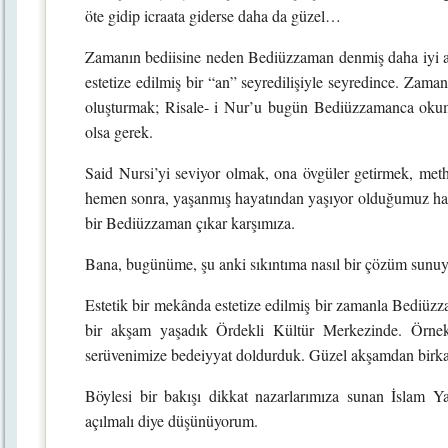
öte gidip icraata giderse daha da güzel…
Zamanın bediisine neden Bediüzzaman denmiş daha iyi an
estetize edilmiş bir “an” seyredilişiyle seyredince. Zaman
oluşturmak; Risale- i Nur’u bugün Bediüzzamanca okuma
olsa gerek.
Said Nursi’yi seviyor olmak, ona övgüler getirmek, meth
hemen sonra, yaşanmış hayatından yaşıyor olduğumuz haya
bir Bediüzzaman çıkar karşımıza.
Bana, bugünüme, şu anki sıkıntıma nasıl bir çözüm sunuyor
Estetik bir mekânda estetize edilmiş bir zamanla Bediüzza
bir akşam yaşadık Ördekli Kültür Merkezinde. Örnek
serüvenimize bedeiyyat doldurduk. Güzel akşamdan birkaç 
Böylesi bir bakışı dikkat nazarlarımıza sunan İslam Y
açılmalı diye düşünüyorum.