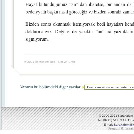
Hayat bulunduğumuz “an” dan ibaretse, bir andan da h
bedeiyyattı başka nasıl göreceğiz ve bizden sonraki zaman
Bizden sonra okunmak isteniyorsak bedi hayatları kendi 
doldurmalıyız. Değilse de yazıktır “an”lara yazdıklar
sığınıyorum.
© 2021 karakalem.net, Hüseyin Eren
© 2000-2021 Karakalem Ya
Tel: (0212) 511 7141 GSM
E-mail:
karakalem@k
Program & tasarı