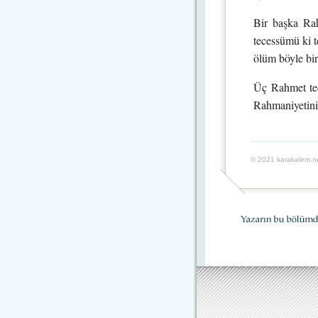
Bir başka Rah
tecessümü ki t
ölüm böyle bir
Üç Rahmet tec
Rahmaniyetini
© 2021 karakalem.ne