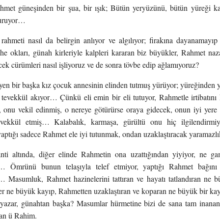
et güneşinden bir şua, bir ışık; Bütün yeryüzünü, bütün yüreği kapl
turuyor…
 rahmeti nasıl da belirgin anlıyor ve algılıyor; firakına dayanamayıp
e okları, günah kirleriyle kalpleri kararan biz büyükler, Rahmet na
cek cürümleri nasıl işliyoruz ve de sonra tövbe edip ağlamıyoruz?
en bir başka kız çocuk annesinin elinden tutmuş yürüyor; yüreğinden y
, tevekkül akıyor… Çünkü eli emin bir eli tutuyor, Rahmetle irtibatın
 onu vekil edinmiş, o nereye götürürse oraya gidecek, onun iyi yere
evekkül etmiş… Kalabalık, karmaşa, gürültü onu hiç ilgilendirmiy
aptığı sadece Rahmet ele iyi tutunmak, ondan uzaklaştıracak yarama
nti altında, diğer elinde Rahmetin ona uzattığından yiyiyor, ne ga
… Ömrünü bunun telaşıyla telef etmiyor, yaptığı Rahmet bağın
Masumluk, Rahmet hazinelerini tattıran ve hayatı tatlandıran ne bü
ler ne büyük kayıp, Rahmetten uzaklaştıran ve koparan ne büyük bir 
 yazar, günahtan başka? Masumlar hürmetine bizi de sana tam inanan
an ü Rahim.