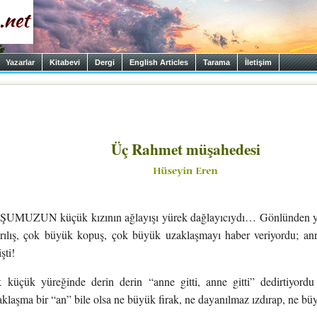
Yazarlar
Kitabevi
Dergi
English Articles
Tarama
İletişim
Üç Rahmet müşahedesi
UZUN küçük kızının ağlayışı yürek dağlayıcıydı… Gönlünden yüks
ılış, çok büyük kopuş, çok büyük uzaklaşmayı haber veriyordu; anne
şti!
k küçük yüreğinde derin derin “anne gitti, anne gitti” dedirtiyo
klaşma bir “an” bile olsa ne büyük firak, ne dayanılmaz ızdırap, ne 