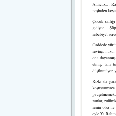
Annelik… Rahm
peşinden koş
Çocuk saflığı
gidiyor… Şüph
sebebiyet vere
Caddede yürüy
sevinç, huzur
ona dayanmış,
etmiş, tam t
düşünmüyor, y
Rızkı da gara
koşuşturmaca
gevşetmemek… 
zanlar, zulüm
senin olsa ne
eyle Ya Rahm