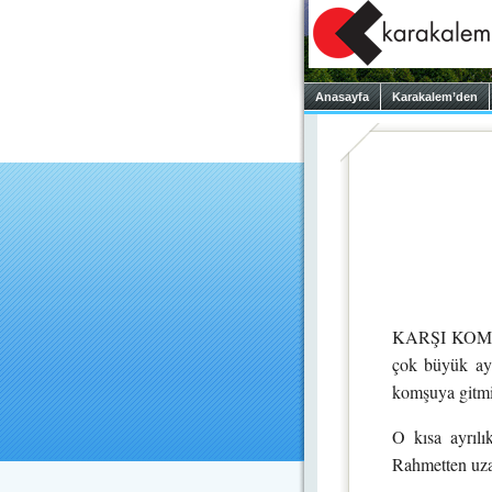
Anasayfa
Karakalem’den
KARŞI KOMŞUM
çok büyük ayr
komşuya gitmi
O kısa ayrılı
Rahmetten uza