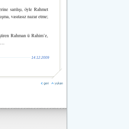
rine sarılışı, öyle Rahmet
uşma, vasıtasız nazar etme;
iştiren Rahman ü Rahim’e,
un…
14.12.2009