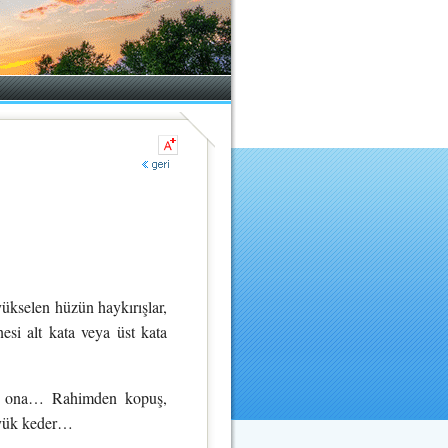
elen hüzün haykırışlar,
si alt kata veya üst kata
rdu ona… Rahimden kopuş,
büyük keder…