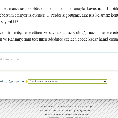
met manzarası; otobüsten inen ninenin torunuyla kavuşması, birbirle
ebessüm ettiriyor izleyenleri… Perdesiz görüşme, aracısız kelamsız kon
 şey mi ki?
ellisini müşahede ettiren ve saymaktan aciz olduğumuz nimetlere er
n ve Rahimiyetinin tecellileri adedince ezelden ebede kadar hamd ols
t, Hüseyin Eren
© 2000-2021 Karakalem Yayıncılık Ltd. Şti.
Tel: (0212) 511 7141 GSM: (0543) 904 6015
E-mail:
karakalem@karakalem.net
Program & tasarım: Orhan Aykut