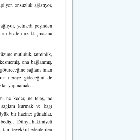
ıyor, onsuzluk ağlatıyor,
 ağlıyor, yetmedi peşinden
zarın bizden uzaklaşmasına
üzüne mutluluk, tatminlik,
ı kesmemiş, ona bağlanmış,
 götüreceğine sağlam iman
or; nereye gideceğini de
zlıklar yapmamak…
m, ne keder, ne telaş, ne
ı sağlam kurmak ve bağı
yük bir hazine; günahlar,
kaybediş… Dünya hâkimiyeti
, tam tevekkül edenlerden