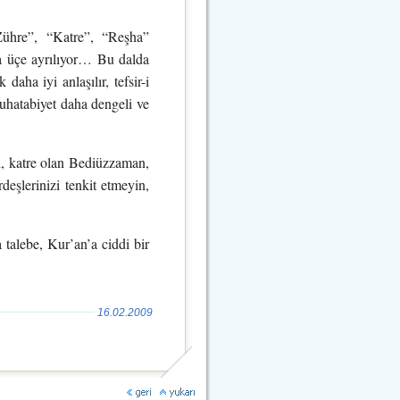
Zühre”, “Katre”, “Reşha”
nda üçe ayrılıyor… Bu dalda
aha iyi anlaşılır, tefsir-i
muhatabiyet daha dengeli ve
si, katre olan Bediüzzaman,
deşlerinizi tenkit etmeyin,
a talebe, Kur’an’a ciddi bir
16.02.2009