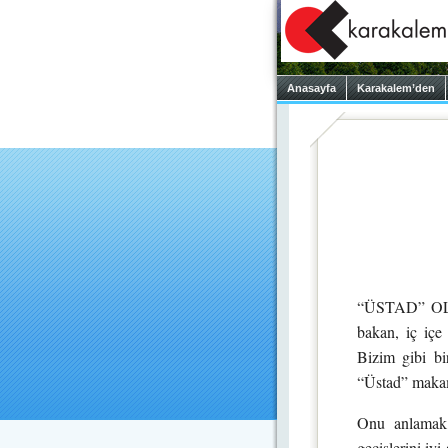
Anasayfa
Karakalem’den
“ÜSTAD” OLAN
bakan, iç içe
Bizim gibi bir
“Üstad” maka
Onu anlamak, 
geçişlerini iy