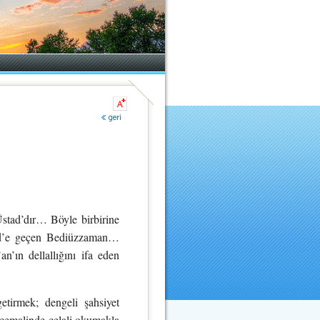
tad’dır… Böyle birbirine
Said’e geçen Bediüzzaman…
n’ın dellallığını ifa eden
etirmek; dengeli şahsiyet
, cemalinde celali okumakla