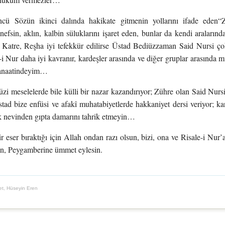
cü Sözün ikinci dalında hakikate gitmenin yollarını ifade eden“
, nefsin, aklın, kalbin süluklarını işaret eden, bunlar da kendi araları
Katre, Reşha iyi tefekkür edilirse Üstad Bediüzzaman Said Nursi çok d
i Nur daha iyi kavranır, kardeşler arasında ve diğer gruplar arasında 
 kanaatindeyim…
üzi meselelerde bile külli bir nazar kazandırıyor; Zühre olan Said Nur
ad bize enfüsi ve afakî muhatabiyetlerde hakkaniyet dersi veriyor; kar
uk nevinden gıpta damarını tahrik etmeyin…
ir eser bıraktığı için Allah ondan razı olsun, bizi, ona ve Risale-i Nur’
n, Peygamberine ümmet eylesin.
t, Hüseyin Eren