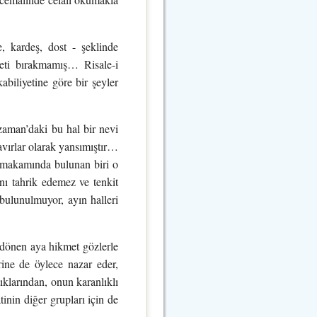
e, kardeş, dost - şeklinde
eti bırakmamış… Risale-i
abiliyetine göre bir şeyler
zaman’daki bu hal bir nevi
avırlar olarak yansımıştır…
ik makamında bulunan biri o
nı tahrik edemez ve tenkit
bulunulmuyor, ayın halleri
 dönen aya hikmet gözlerle
rine de öylece nazar eder,
tıklarından, onun karanlıklı
inin diğer grupları için de