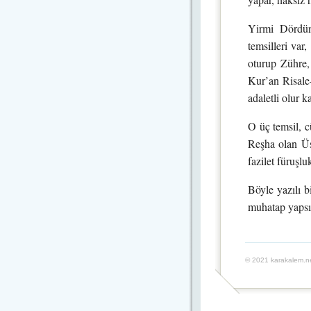
Yirmi Dördün
temsilleri var
oturup Zühre, 
Kur’an Risale-
adaletli olur
O üç temsil, c
Reşha olan Üst
fazilet füruşl
Böyle yazılı b
muhatap yapsı
© 2021 karakalem.ne