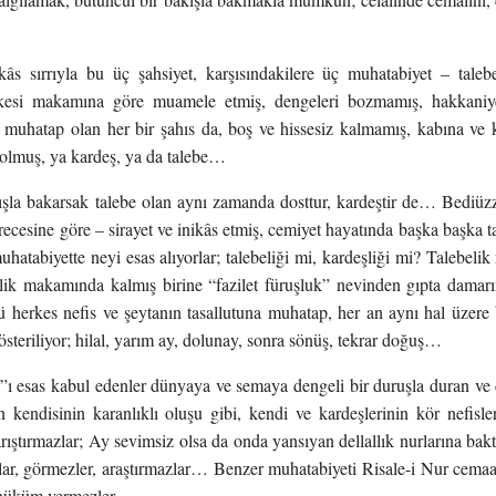
ikâs sırrıyla bu üç şahsiyet, karşısındakilere üç muhatabiyet – taleb
rkesi makamına göre muamele etmiş, dengeleri bozmamış, hakkaniy
 muhatap olan her bir şahıs da, boş ve hissesiz kalmamış, kabına ve k
 olmuş, ya kardeş, ya da talebe…
ışla bakarsak talebe olan aynı zamanda dosttur, kardeştir de… Bediüz
recesine göre – sirayet ve inikâs etmiş, cemiyet hayatında başka başka t
muhatabiyette neyi esas alıyorlar; talebeliği mi, kardeşliği mi? Talebel
şlik makamında kalmış birine “fazilet füruşluk” nevinden gıpta damarı
 herkes nefis ve şeytanın tasallutuna muhatap, her an aynı hal üzere 
österiliyor; hilal, yarım ay, dolunay, sonra sönüş, tekrar doğuş…
n”ı esas kabul edenler dünyaya ve semaya dengeli bir duruşla duran ve
 kendisinin karanlıklı oluşu gibi, kendi ve kardeşlerinin kör nefisle
karıştırmazlar; Ay sevimsiz olsa da onda yansıyan dellallık nurlarına bak
ar, görmezler, araştırmazlar… Benzer muhatabiyeti Risale-i Nur cemaat
z hüküm vermezler…