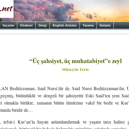
Yazarlar
Kitabevi
Dergi
English Articles
Tarama
İletişim
“Üç şahsiyet, üç muhatabiyet”e zeyl
 Bediüzzaman, Said Nursi’dir de, Said Nursi Bediüzzaman’dır, Üs
 geçmiş, bütünlüklü ve dengeli bir şahsiyettir Eski Said’ten yeni 
i olmakla birlikte, zamanın bütün ilimlerine vakıf bir bedii ve Kur’a
mında biridir de…
tefsir-i Kur’an’la hayatı anlamlandırmak ve yaşam tarzı haline g
i algılamak, bütüncül bir bakışla bakmakla mümkün; celalinde cemalini