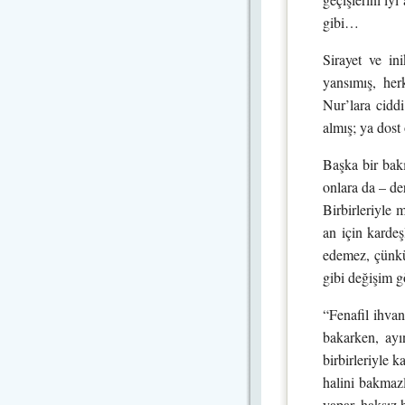
gibi…
Sirayet ve in
yansımış, he
Nur’lara ciddi
almış; ya dost
Başka bir bak
onlara da – de
Birbirleriyle 
an için karde
edemez, çünkü
gibi değişim g
“Fenafil ihva
bakarken, ayın
birbirleriyle 
halini bakmazl
yapar, haksı