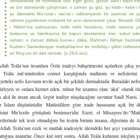
derekesinde bir hizmetkâr olur. Eğer gözü, gözün Sâni-i Basîr'i
ve izni dairesinde çalıştırsan; o zaman şu göz, şu kitab-ı kebir-i 
şu âlemdeki Mu'cizat-ı san'at-ı rabbaniyenin bir seyircisi ve 
rahmet çiçeklerinin mübarek bir arısı derecesine çıkar. Meselâ: Dil
ı Hâkim’ine satmazsan, belki nefis hesabına, mide namına çal
tavlasına ve fabrikasına bir kapıcı derekesine iner, sukut ed
satsan; o zaman dildeki kuvve-i zâika, Rahmet-i İlâhiye hazinele
Kudret-i Samedaniyye matbahlarının bir müfettiş-i şâkiri rütbesine 
et! Meş'um bir âlet nerede. (s.29,6.söz)
Allah Teâla’nın insanlara Özür iradeyi bahşetmesini açılarken çıkış 
h Teâla mü’minlerden cennet karşılığında mallarını ve nefislerini 
 Ayetteki nefis kavramı tevile açık bir şekilde durmaktadır. Buradaki nef
elirleyen ve onlara hizmet eden, ruhun bir uzantısı olan ‘akıl’ olarak el
n akıl ile insan ancak özgür iradiye ulaşılacağını savunur Saidi Nursi.
r İslam düşünürüdür. Matüridilere göre irade hususunu açık bir di
ini Mu’tezile görüşünü benimser)dır. Eseri; el Müsayere’de:“Matü
iyetlerinde tek tesir olmadığını bu tesirin birinin insana, diğerinin de 
 Allah Teâla’nın ezeli ve mutlak iradesiyle âlemdeki her şeyi yaratılması
rattığına inanırlar. Önce kul ister sonra, Allah Teâla kulunun isteğini y