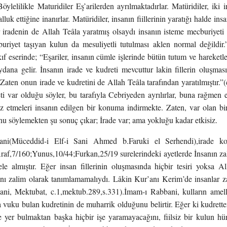
 Böylelilikle Maturidiler Eş’arilerden ayrılmaktadırlar. Matüridiler, iki
luk ettiğine inanırlar. Matüridiler, insanın fiillerinin yaratığı halde ins
r iradenin de Allah Teâla yaratmış olsaydı insanın isteme mecburiyeti
buriyet taşıyan kulun da mesuliyetli tutulması aklen normal değildir
f eserinde; “Eşariler, insanın cümle işlerinde bütün tutum ve hareketle
dana gelir. İnsanın irade ve kudreti mevcuttur lakin fillerin oluşmas
. Zaten onun irade ve kudretini de Allah Teâla tarafından yaratılmıştır.”
ti var olduğu söyler, bu tarafıyla Cebriyeden ayrılırlar, buna rağmen 
öz etmeleri insanın edilgen bir konuma indirmekte. Zaten, var olan b
nu söylemekten şu sonuç çıkar; İrade var; ama yokluğu kadar etkisiz.
ni(Müceddid-i Elf-i Sani Ahmed b.Faruki el Serhendi),irade ko
af,7/160;Yunus,10/44;Furkan,25/19 surelerindeki ayetlerde İnsanın zal
ele almıştır. Eğer insan fillerinin oluşmasında hiçbir tesiri yoksa 
anı zalim olarak tanımlamamalıydı. Lâkin Kur’anı Kerim’de insanlar zal
ni, Mektubat, c.1,mektub.289,s.331).İmam-ı Rabbani, kulların amell
 vuku bulan kudretinin de muharrik olduğunu belirtir. Eğer ki kudrett
e yer bulmaktan başka hiçbir işe yaramayacağını, fiilsiz bir kulun 