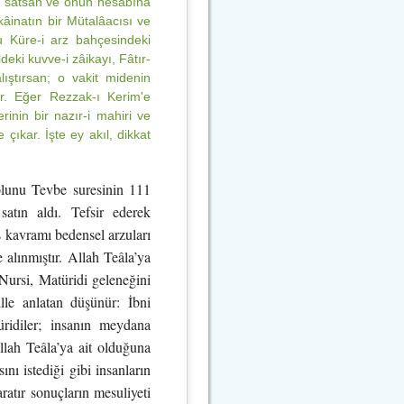
ne satsan ve onun hesabına
kâinatın bir Mütalâacısı ve
şu Küre-i arz bahçesindeki
deki kuvve-i zâikayı, Fâtır-
ıştırsan; o vakit midenin
er. Eğer Rezzak-ı Kerim'e
rinin bir nazır-i mahiri ve
çıkar. İşte ey akıl, dikkat
yolunu Tevbe suresinin 111
satın aldı. Tefsir ederek
is kavramı bedensel arzuları
e alınmıştır. Allah Teâla’ya
 Nursi, Matüridi geleneğini
lle anlatan düşünür: İbni
ridiler; insanın meydana
Allah Teâla’ya ait olduğuna
nı istediği gibi insanların
aratır sonuçların mesuliyeti