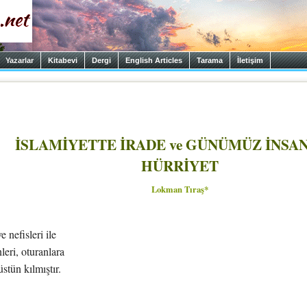
Yazarlar
Kitabevi
Dergi
English Articles
Tarama
İletişim
İSLAMİYETTE İRADE ve GÜNÜMÜZ İNSA
HÜRRİYET
Lokman Tıraş
*
e nefisleri ile
eri, oturanlara
stün kılmıştır.