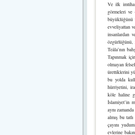
Ve ilk imtiha
görmeleri ve 
büyüklüğünü ve
evveliyattan v
insanlardan ve
özgürlüğünü, m
Teâla’nın bahş
Tapınmak için
olmayan felsef
ürettiklerini 
bu yolda kull
hürriyetini, i
köle haline g
İslamiyet’in m
aynı zamanda 
almış bu tatl
çayını yuduml
evlerine bakın