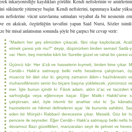
rek inkaryonistliğe kaydıkları görülür. Kendi nefislerinin ve amirleri
ini sükûnetle yitirmeye başlar. Kendi nefislerini, tapınmaya kadar yükseld
rını nefislerine vücut uzuvlarına satmaları veyahut da bir nesnenin e
ve en akılcalı, özgürlüğün tavsifini yapan Said Nursi, Sözler isimli
re bir misal anlatısının sonunda şöyle bir çarpıcı bir cevap verir:
"Madem her şey elimizden çıkacak, fâni olup kaybolacak. Acab
etmek çaresi yok mu?" deyip, düşünürken birden semavî Sadâ-yi Ku
var. Hem, beş mertebe kârlı bir Surette güzel ve rahat bir çaresi va
Üçüncü kâr: Her â'zâ ve hasselerin kıymeti, birden bine çıkar. Mes
Cenâb-ı Hakk'a satmayıp belki nefis hesabına çalıştırsan, 
muacciz bir âlet olur ki; geçmiş zamanın âlâm-ı hazînânesini v
muhavvifânesini senin bu biçare başına yükletecek, yümünsüz ve
iner. İşte bunun içindir ki: Fâsık adam, aklın iz'ac ve tacizden
sarhoşluğa veya eğlenceye kaçar. Eğer Malik-i Hakikî'sine 
çalıştırsan; akıl, öyle tılsımlı bir anahtar olur ki: Şu kâina
hazinelerini ve hikmet definelerini açar. Ve bununla sahibini, 
eden bir Mürşid-i Rabbanî derecesine çıkar. Meselâ: Göz bir ha
pencere ile seyreder. Eğer Cenâb-ı Hakk'a satmayıp belki nefis he
devamsız Bazı güzellikleri, manzaraları seyir ile şehvet ve heve