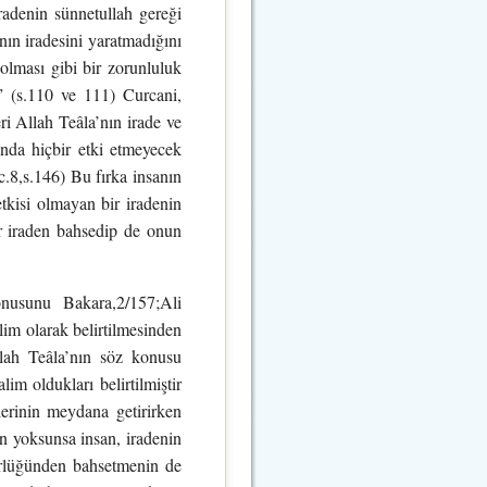
 iradenin sünnetullah gereği
anın iradesini yaratmadığını
 olması gibi bir zorunluluk
.” (s.110 ve 111) Curcani,
ri Allah Teâla’nın irade ve
ında hiçbir etki etmeyecek
(c.8,s.146) Bu fırka insanın
etkisi olmayan bir iradenin
ir iraden bahsedip de onun
nusunu Bakara,2/157;Ali
im olarak belirtilmesinden
Allah Teâla’nın söz konusu
im oldukları belirtilmiştir
erinin meydana getirirken
en yoksunsa insan, iradenin
hürlüğünden bahsetmenin de