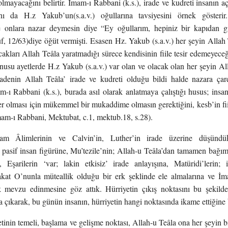
lmayacağını belirtir. İmam-ı Rabbani (k.s.), irade ve kudreti insanın aç
ını da H.z Yakub’un(s.a.v.) oğullarına tavsiyesini örnek gösteri
e onlara nazar deymesin diye “Ey oğullarım, hepiniz bir kapıdan gi
uf, 12/63)diye öğüt vermişti. Esasen Hz. Yakub (s.a.v.) her şeyin Allah 
cakları Allah Teâla yaratmadığı sürece kendisinin fiile tesir edemeyeceğ
su ayetlerde H.z Yakub (s.a.v.) var olan ve olacak olan her şeyin All
radenin Allah Teâla’ irade ve kudreti olduğu bildi halde nazara çar
m-ı Rabbani (k.s.), burada asıl olarak anlatmaya çalıştığı husus; insa
ler olması için mükemmel bir mukaddime olmasın gerektiğini, kesb’in fi
İmam-ı Rabbani, Mektubat, c.1, mektub.18, s.28).
lam Âlimlerinin ve Calvin’in, Luther’in irade üzerine düşündük
 pasif insan figürüne, Mu’tezile’nin; Allah-u Teâla’dan tamamen bağımsı
, Eşarilerin ‘var; lakin etkisiz’ irade anlayışına, Matüridi’lerin;
akat O’nunla müteallik olduğu bir erk şeklinde ele almalarına ve İm
k mevzu edinmesine göz attık. Hürriyetin çıkış noktasını bu şekilde
a çıkarak, bu günün insanın, hürriyetin hangi noktasında ikame ettiğine
etinin temeli, başlama ve gelişme noktası, Allah-u Teâla ona her şeyin bi