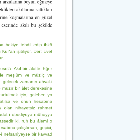
nin arzularına boyun eğmeye
ikleri akıllarına sattıkları
mrine koşmalarına en güzel
 eserinde akılı bu şekilde
a bakiye tebdil edip ibkâ
r'ân işitiliyor. Der: Evet
r.
elâ: Akıl bir âlettir. Eğer
öyle meş'ûm ve müz'iç ve
e gelecek zamanın ahval-i
 muzır bir âlet derekesine
 kurtulmak için, galeben ya
satılsa ve onun hesabına
tta olan nihayetsiz rahmet
Saadet-i ebediyeye müheyya
ssedir ki, ruh bu âlemi o
sabına çalıştırsan; geçici,
s-i nefsanîyeyse bir kavvad