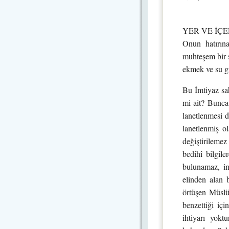
YER VE İÇER; ü
Onun hatırına
muhteşem bir sı
ekmek ve su gi
Bu İmtiyaz sah
mi ait? Bunca 
lanetlenmesi d
lanetlenmiş ol
değiştirileme
bedihî bilgile
bulunamaz, in
elinden alan b
örtüşen Müslüm
benzettiği içi
ihtiyarı yokt