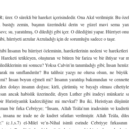
rer. O sürekli bir hareket içerisindedir. Ona Akıl verilmiştir. Bu özel
 bastığı zemin, başının üzerindeki derin ve güzel mavi sema yara
vı; su, yaratılmış, O dilediği gibi içer. O dilediğini yapar. Hürriyet onun
bi, hürriyeti arzular Arzuladığı için de sorumluğu sadece o taşır.
ibi İnsanın bu hürriyet özleminin, hareketlerinin nedeni ve hareketler
Hareketi tetikleyen, oluşturan ve bitiren bir fariza ve bir ihtiyar var
ilediklerinin mi sonucu? Yoksa Calvin’in tanımladığı gibi; İnsan henüz 
arak mı sınıflandırılır? Bu talihsiz yazgı ne olursa olsun, ne büyük i
z mi? İnsan boyun eğmeli mi? İnsanın yaratılışı bakımından ve cennet
rden dolayı insanın doğası; kirli, çürümüş ve bayağı olması cihetiyle
san ancak habislik üzerinedir, diyen Luther gibi iradeyi münkariz s
ir Hıristiyanlık kaderciliğine mi mevkuf? Bu iki, Hıristiyan düşünürü
an bir fırka Cebriyye; “İnsanı, Allah Teâla’nın iradesinin ve kudreti
n, insana ne irade ne de kudret sıfatları verilmiştir. Allah Teâla, dil
ur.” (c.1,s.7) el-Milel ve’n-Nihal isimli esrinde Cebriyye fırkasını