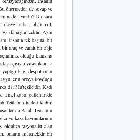
n olmayacağından, insanın
. Bu önermeden de sevap ve
nnem neden vardır? Bu soru
in sevgi, itibar, tahammül,
lığa dönüştürecektir. Aynı
anı, insanın tek başına, bir
 bir araç ve camit bir obje
 kaçınılmaz olduğu kanısına
bakış açısıyla yaşadıkları o
n yaptığı bilgi despotizmin
ahayyüllerin ortaya koyduğu
ırka da; Mu’tezile’dir. Kadı
i temel kabul edilen irade
lah Teâla’nın iradesi kadim
insanlar da Allah Teâla’nın
Kader ve kaza kavramlarının
ş, oldukça rasyonalist olan
rı, onların mütenekkir bir