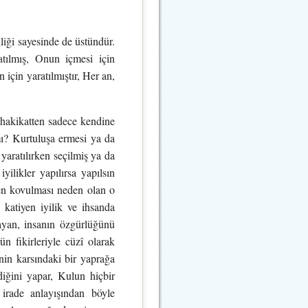
liği sayesinde de üstündür.
tılmış, Onun içmesi için
 için yaratılmıştır, Her an,
i hakikatten sadece kendine
 mı? Kurtuluşa ermesi ya da
yaratılırken seçilmiş ya da
yilikler yapılırsa yapılsın
ten kovulması neden olan o
 katiyen iyilik ve ihsanda
ayan, insanın özgürlüğünü
n fikirleriyle cüzî olarak
nin karsındaki bir yaprağa
ediğini yapar, Kulun hiçbir
n irade anlayışından böyle