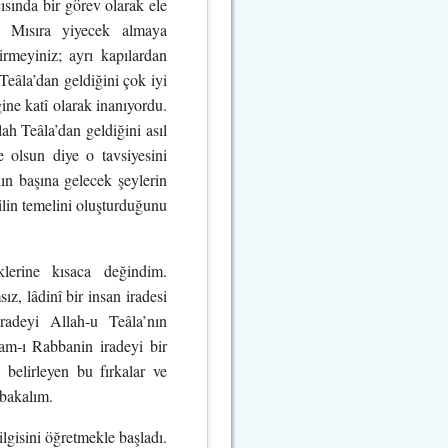
ısında bir görev olarak ele
r. Mısıra yiyecek almaya
rmeyiniz; ayrı kapılardan
Teâla’dan geldiğini çok iyi
ine katî olarak inanıyordu.
ah Teâla’dan geldiğini asıl
e olsun diye o tavsiyesini
nın başına gelecek şeylerin
ilin temelini oluşturduğunu
lerine kısaca değindim.
z, lâdinî bir insan iradesi
 iradeyi Allah-u Teâla’nın
am-ı Rabbanin iradeyi bir
 belirleyen bu fırkalar ve
 bakalım.
lgisini öğretmekle başladı.