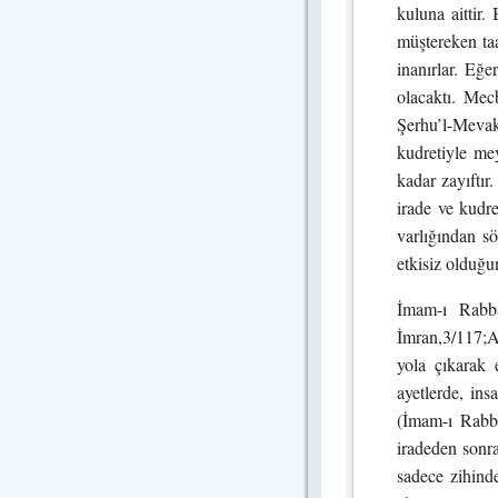
kuluna aittir.
müştereken taal
inanırlar. Eğe
olacaktı. Mec
Şerhu’l-Mevakı
kudretiyle mey
kadar zayıftır
irade ve kudre
varlığından s
etkisiz olduğu
İmam-ı Rabba
İmran,3/117;Ar
yola çıkarak 
ayetlerde, ins
(İmam-ı Rabba
iradeden sonra
sadece zihind