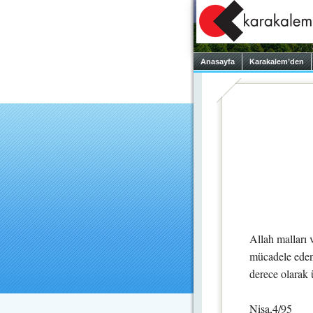
Anasayfa
Karakalem’den
Allah malları v
mücadele edenl
derece olarak ü
Nisa,4/95