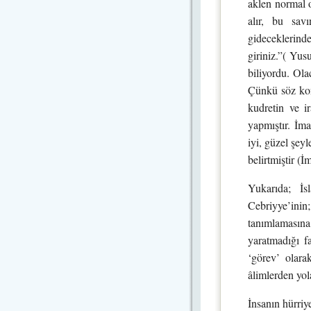
aklen normal o
alır, bu sav
gideceklerind
giriniz.”( Yus
biliyordu. Ola
Çünkü söz konu
kudretin ve i
yapmıştır. İma
iyi, güzel şey
belirtmiştir (
Yukarıda; İs
Cebriyye’inin;
tanımlamasına
yaratmadığı f
‘görev’ olara
âlimlerden yol
İnsanın hürriy