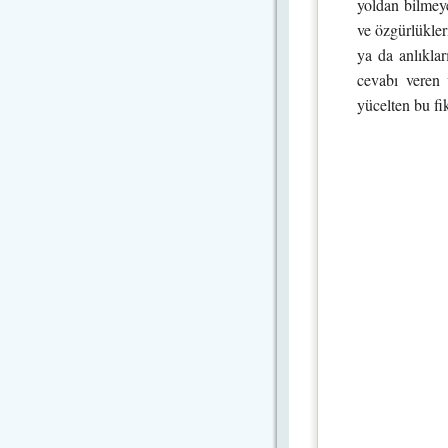
yoldan bilmeye
ve özgürlükler
ya da anlıkla
cevabı veren 
yücelten bu fik