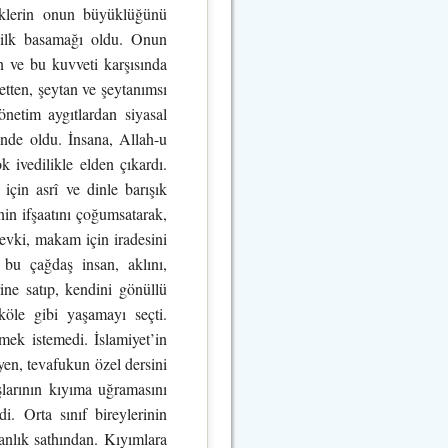
leklerin onun büyüklüğünü
n ilk basamağı oldu. Onun
n ve bu kuvveti karşısında
etten, şeytan ve şeytanımsı
yönetim aygıtlardan siyasal
inde oldu. İnsana, Allah-u
k ivedilikle elden çıkardı.
için asrî ve dinle barışık
nin ifşaatını çoğumsatarak,
mevki, makam için iradesini
bu çağdaş insan, aklını,
erine satıp, kendini gönüllü
köle gibi yaşamayı seçti.
mek istemedi. İslamiyet’in
en, tevafukun özel dersini
şlarının kıyıma uğramasını
i. Orta sınıf bireylerinin
sanlık sathından. Kıyımlara