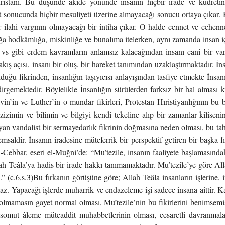
ristani. Bu düşünde akide yönünde insanın hiçbir irade ve kudreti
et sonucunda hiçbir mesuliyeti üzerine almayacağı sonucu ortaya çıkar
r ilahi vargının olmayacağı bir intiha çıkar. O halde cennet ve cehe
ığa hodkâmlığa, miskinliğe ve bunalıma itelerken, aynı zamanda insan iç
 vs gibi erdem kavramların anlamsız kalacağından insanı cani bir var
ış açısı, insanı bir oluş, bir hareket tanımından uzaklaştırmaktadır. İns
duğu fikrinden, insanlığın taşıyıcısı anlayışından tasfiye etmekte İnsanı
irgemektedir. Böylelikle İnsanlığın sürülerden farksız bir hal alması
alvin’in ve Luther’in o mundar fikirleri, Protestan Hıristiyanlığının bu 
izimin ve bilimin ve bilgiyi kendi tekeline alıp bir zamanlar kiliseni
ayan vandalist bir sermayedarlık fikrinin doğmasına neden olması, bu t
emsaldir. İnsanın iradesine müteferrik bir perspektif getiren bir başka f
ebbar, eseri el-Muğni’de: “Mu’tezile, insanın faaliyete başlamasındak
h Teâla’ya hadis bir irade hakkı tanımamaktadır. Mu’tezile’ye göre Al
.” (c.6,s.3)Bu fırkanın görüşüne göre; Allah Teâla insanların işlerine, 
maz. Yapacağı işlerde muharrik ve endazeleme işi sadece insana aittir. 
olmamasın gayet normal olması, Mu’tezile’nin bu fikirlerini benimsemi
 somut âleme müteaddit muhabbetlerinin olması, cesaretli davranmala