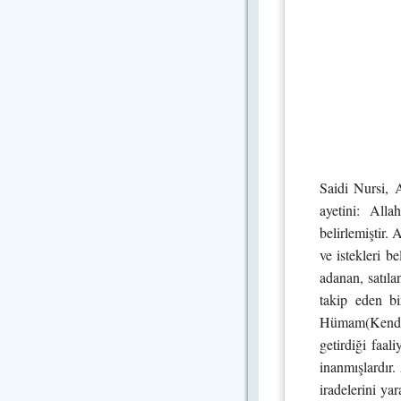
Saidi Nursi, 
ayetini: Alla
belirlemiştir.
ve istekleri b
adanan, satıla
takip eden bi
Hümam(Kendis
getirdiği faal
inanmışlardır.
iradelerini ya