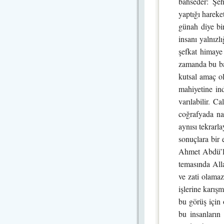
bahseder: Şeh
yaptığı harek
günah diye bi
insanı yalnızl
şefkat himaye
zamanda bu bak
kutsal amaç ol
mahiyetine ind
varılabilir. C
coğrafyada naz
aynısı tekrarl
sonuçlara bir 
Ahmet Abdü’l-C
temasında Alla
ve zati olamaz
işlerine karış
bu görüş için 
bu insanların