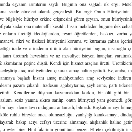
nında eşyanın isimlerini saydı. Bilginin ona sağladı ilk ergi; Me
ona secde etmeleri olarak gerçekleşti. Bu ergi: Onun Hürriyetini
 bilgisiyle hürriyet erkine erişmesini gören şeytan, onun hürriyetini
efiyata kadar ona müteneffir kesildi. İnsan mebdeden bugüne dek cehal
 onların ürettiği ideolojilerden, resmi öğretilerden, baskıcı, zorba 
anevi, fikri ve fiziksel hürriyetini koruma ve kurtarma çabası içeris
ettiği irade ve o iradenin ürünü olan hürriyetini bugün, insanoğlu ço
 tanrı üretmek hevesinin ve az mesuliyet isteyen inançları yaratmak 
e akımlarını peşine düştü. Kendi için hizmet araçları üretti. Ürettikleri
yüceleştirip araç mahiyetinden çıkarak amaç haline getirdi. Ev, araba, 
anmaya başladı İnsanı amaç mahiyetinden araç seviyesine indiren 
radesini pazara çıkardı. İradesini ağabeylerine, şeyhlerine, parti liderl
etirdi. Kendilerine düşman kazanmaktan korktu, bir ölü gibi bir 
azlum, sesiz yanına sıkıca sarılıp, onun hürriyetçi yanı görmedi, gör
bir hayır deme tavrı olduğunu anlamadı, bilmedi. Başkaldırmayı bilmey
ı köle ruhlu bireyler onca olumsuzluğu, yanlışlığı kanıksamayı, dinda
ayarak bakıp acıyı cefayı üzerine almamayı alışkanlık haline getird
, o evler birer Hint fakirinin gömütünü benzer. El etek çekilmiştir in