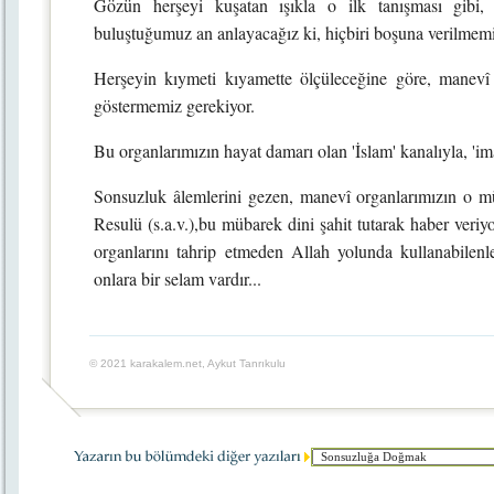
Gözün herşeyi kuşatan ışıkla o ilk tanışması gibi, 
buluştuğumuz an anlayacağız ki, hiçbiri boşuna verilmemiş
Herşeyin kıymeti kıyamette ölçüleceğine göre, manevî 
göstermemiz gerekiyor.
Bu organlarımızın hayat damarı olan 'İslam' kanalıyla, 'i
Sonsuzluk âlemlerini gezen, manevî organlarımızın o mü
Resulü (s.a.v.),bu mübarek dini şahit tutarak haber veriy
organlarını tahrip etmeden Allah yolunda kullanabilenler
onlara bir selam vardır...
© 2021 karakalem.net, Aykut Tanrıkulu