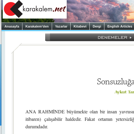
Anasayfa
Karakalem’den
Yazarlar
Kitabevi
Dergi
English Articles
ANA RAHMİNDE büyümekte olan bir insan yavrusunun,b
itibaren) çalışabilir haldedir. Fakat ortamın yeters
durumdadır.