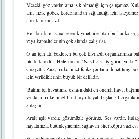
Meselâ; göz vardır, ama ışık olmadığı için çalışamaz. Kul
ama rızık göbek kordonundan sağlandığı için işleyemez
almak imkansızdır...
Her biri birer sanat eseri kıymetinde olan bu harika orga
veya kapasitelerinin çok altında çalışırlar.
O an için atıl bekleyen bu çok kıymetli organlarımıza b
bir hükümdür. Hele onları "Nasıl olsa iş görmüyorlar" 
cinayettir. Zira, mükemmel fonksiyonlarla donatılmış bu o
için verildiklerinin büyük bir delilidir.
'Rahim içi hayatımız' esnasındaki en önemli hayat bağımı
ve daha mükemmel bir dünya hayatı başlar. O organları
anlaşılır.
Artık ışık vardır, gözümüzle görürüz, Ses vardır, kulağı
hayatımızla bütünleşmemizi sağlayan birer köprü vazifesi 
Şu an,doğmuş olan her insan gibi, dünya içi hayatımız