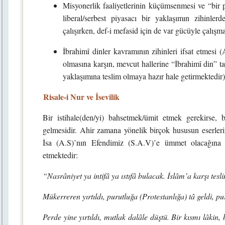
Misyonerlik faaliyetlerinin küçümsenmesi ve “bir p
liberal/serbest piyasacı bir yaklaşımın zihinle
çalışırken, def-i mefasid için de var gücüyle çalışma
İbrahimî dinler kavramının zihinleri ifsat etmesi (
olmasına karşın, mevcut hallerine “İbrahimî din” t
yaklaşımına teslim olmaya hazır hale getirmektedir)
Risale-i Nur ve İsevilik
Bir istihale(den/yi) bahsetmek/ümit etmek gerekirse, b
gelmesidir. Ahir zamana yönelik birçok hususun eserleri
İsa (A.S)’nın Efendimiz (S.A.V)’e ümmet olacağına iş
etmektedir:
“Nasrâniyet ya intifâ ya ıstıfâ bulacak. İslâm’a karşı tesli
Mükerreren yırtıldı, purutluğa (Protestanlığa) tâ geldi, 
Perde yine yırtıldı, mutlak dalâle düştü. Bir kısmı lâkin,