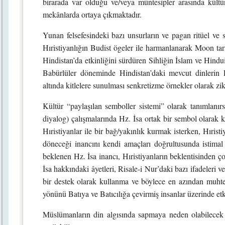
birarada var olduğu ve/veya müntesipler arasında kült
mekânlarda ortaya çıkmaktadır.
Yunan felsefesindeki bazı unsurların ve pagan ritüel ve s
Hıristiyanlığın Budist ögeler ile harmanlanarak Moon tar
Hindistan’da etkinliğini sürdüren Sihliğin İslam ve Hindu
Babürlüler döneminde Hindistan’daki mevcut dinlerin E
altında kitlelere sunulması senkretizme örnekler olarak zikr
Kültür “paylaşılan semboller sistemi” olarak tanımlanırsa
diyalog) çalışmalarında Hz. İsa ortak bir sembol olarak 
Hıristiyanlar ile bir bağ/yakınlık kurmak isterken, Hıris
döneceği inancını kendi amaçları doğrultusunda istima
beklenen Hz. İsa inancı, Hıristiyanların beklentisinden ço
İsa hakkındaki âyetleri, Risale-i Nur’daki bazı ifadeleri ve
bir destek olarak kullanma ve böylece en azından muhtem
yönünü Batıya ve Batıcılığa çevirmiş insanlar üzerinde et
Müslümanların din algısında sapmaya neden olabilecek bo