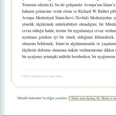
Temenni ederim ki, bu tür gelişmeler Avrupa’nın İslam’a
baharın gelmesine vesile olsun ve Richard W. Bulliet gibi
Avrupa Medeniyeti İslam-İsevi (Tevhid) Medeniyetine ye
yönelik ölçülerinde mütekabiliyet olmadığını; bir Müsl
cevaz olduğu halde, tersine bir uygulamaya cevaz verilm
uyulması gereken iyi bir örnek olduğunu fehmederek, 
olmasını beklemek, İslam’ın algılanmasında ve yaşanma
ölçülerin deforme olmasına imkân verilmemesine dikkat
bir ayağımız yetmişiki milletle beraberken, bir ayağımızın
© 2021 karakalem.net, Naim Tatlıcı