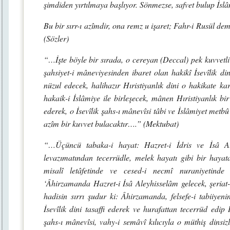
şimdiden yırtılmaya başlıyor. Sönmezse, safvet bulup İsl
Bu bir sırr-ı azîmdir, ona remz u işaret; Fahr-i Rusül de
(Sözler)
“…İşte böyle bir sırada, o cereyan (Deccal) pek kuvvetl
şahsiyet-i mâneviyesinden ibaret olan hakikî İsevîlik d
nüzul edecek, halihazır Hıristiyanlık dini o hakikate karş
hakaik-i İslâmiye ile birleşecek, mânen Hıristiyanlık bir
ederek, o İsevîlik şahs-ı mânevîsi tâbi ve İslâmiyet met
azîm bir kuvvet bulacaktır….” (Mektubat)
“…Üçüncü tabaka-i hayat: Hazret-i İdris ve İsâ Ale
levazımatından tecerrüdle, melek hayatı gibi bir hayata
misalî letâfetinde ve cesed-i necmî nuraniyetinde 
‘Âhirzamanda Hazret-i İsâ Aleyhisselâm gelecek, şeria
hadisin sırrı şudur ki: Âhirzamanda, felsefe-i tabiiyenin
İsevîlik dini tasaffi ederek ve hurafattan tecerrüd edip İ
şahs-ı mânevîsi, vahy-i semâvî kılıcıyla o müthiş dinsiz