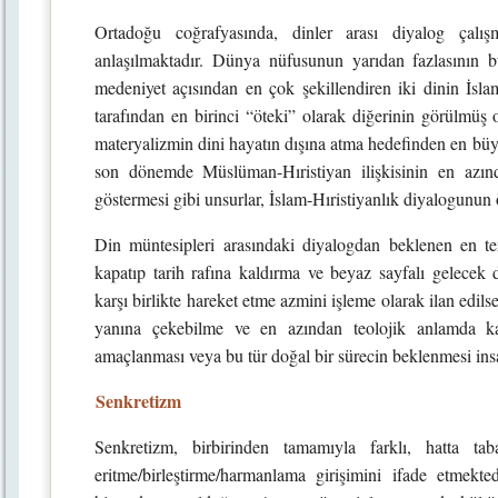
Ortadoğu coğrafyasında, dinler arası diyalog çalış
anlaşılmaktadır. Dünya nüfusunun yarıdan fazlasının b
medeniyet açısından en çok şekillendiren iki dinin İslam 
tarafından en birinci “öteki” olarak diğerinin görülmü
materyalizmin dini hayatın dışına atma hedefinden en büy
son dönemde Müslüman-Hıristiyan ilişkisinin en azınd
göstermesi gibi unsurlar, İslam-Hıristiyanlık diyalogunun
Din müntesipleri arasındaki diyalogdan beklenen en te
kapatıp tarih rafına kaldırma ve beyaz sayfalı gelecek d
karşı birlikte hareket etme azmini işleme olarak ilan edil
yanına çekebilme ve en azından teolojik anlamda karş
amaçlanması veya bu tür doğal bir sürecin beklenmesi insa
Senkretizm
Senkretizm, birbirinden tamamıyla farklı, hatta ta
eritme/birleştirme/harmanlama girişimini ifade etmektedi