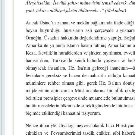
Aleyhisselâm, İsevîlik şahs-ı mânevîsini temsil ederek, di
yani, inkâr-ı ulûhiyet fikrini öldürecek…” (Mektubat)
Ancak Üstad’ın zaman ve mekân bağlamında ifade ettiği h
beyan buyurduğu hususların asli çerçevede algılanarak
Örneğin, Üstadın hakkında değerlendirme yaptığı, Soğ
Amerika ile şu anda İslam’ı hasım tutmuş Amerika’nın ay
Keza, İsevilik’in hurafelerden ve şirkten sıyrılması, evvel
hadise iken, Türkiye’de kendi halinde yaşayan ve bel
olmayacak insanlara, Hz. İsa’nın geleceği inancının—üst
fevkalade gereksiz ve bazen de mahsurlu olduğu kanaa
müminlere rehber olması gibi; gerek Hz. İsa’nın dönüşün
müjdelerinin ahir zaman Müslümanlarına bir ufuk çizdiği 
belirtilen prensipler çerçevesinde muamelede bulunulması
bu tür meselelerin ülkemizde sürekli gündemde tutulması
biçimde etkilendiği kanaatini taşıyorum.
Netice itibariyle, diyalog meyvesi olarak bazı Hıristiyan
çıktıkları ve Peygamberimizi tasdik ettikleri gibi haberl