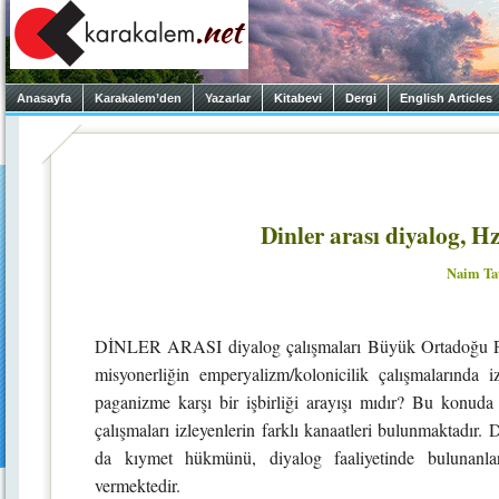
Anasayfa
Karakalem’den
Yazarlar
Kitabevi
Dergi
English Articles
Dinler arası diyalog, H
Naim Tat
DİNLER ARASI diyalog çalışmaları Büyük Ortadoğu Proje
misyonerliğin emperyalizm/kolonicilik çalışmalarında 
paganizme karşı bir işbirliği arayışı mıdır? Bu konud
çalışmaları izleyenlerin farklı kanaatleri bulunmaktadı
da kıymet hükmünü, diyalog faaliyetinde bulunanları
vermektedir.