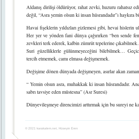
Aldanış dirilişi öldürüyor, rahat zevki, huzuru rahatsız e
değil, “Asra yemin olsun ki insan hüsrandadır”ı haykıra
Havai fişeklerin yıldızları gizlemesi gibi, hevai hisleri
Her yer ve yönden fani dünya çağırırken “ben sende f
zevkleri terk ederek, kalbin zümrüt tepelerine çıkabilm
Suri güzelliklerle gülünmeyeceğini bilebilmek… Geçic
tercih etmemek, camı elmasa değişmemek.
Değişime dönen dünyada değişmeyen, asırlar akan zaman 
“ Yemin olsun asra, muhakkak ki insan hüsrandadır. Anca
sabrı tavsiye eden müstesna” (Asr Suresi)
Dünyevileşmeye direncimizi arttırmak için bu sureyi ne k
© 2021 karakalem.net, Hüseyin Eren