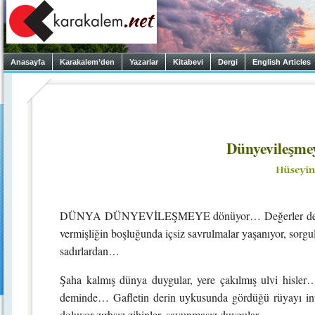
Anasayfa
Karakalem’den
Yazarlar
Kitabevi
Dergi
English Articles
Dünyevileşme
DÜNYA DÜNYEVİLEŞMEYE dönüyor… Değerler devriliyo
vermişliğin boşluğunda içsiz savrulmalar yaşanıyor, sorgul
sadırlardan…
Şaha kalmış dünya duygular, yere çakılmış ulvi hisler…
deminde… Gafletin derin uykusunda gördüğü rüyayı int
doluyor zırhsız zihinler, savunmasız duygular…