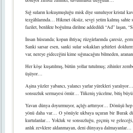
Sığ suların kokuşmuşluğu misk diye sunuluyor kristal kav
tezgâhlarında… Hikmet öksüz, sevgi yetim kalmış sahte sa
fazilet, benlikte boğulma dirilme addedildi “Ad” laşan, “
İnsan hüsranda; kopan ihtiyaç rüzgârlarında çaresiz, g
Sanki sarsar esen, sanki sular sokakları şehirleri dold
var, nereye gideceğini kime sığınacağını bilmeden, ara
Her köşe kuşatılmış, bütün yollar tutulmuş; zihinler zembe
üşüyor…
Aşina yüzler yabancı, yalancı yarlar yürekleri yaralıyo
sonsuzluk sermayesi ömür… Tükeniş yücelme, bitiş büyü
Yavan dünya doyurmuyor, açlığı arttırıyor… Dönüşü hep y
yönü daha var… O yönüyle ukbaya uçuran bir Burak dü
kurtulanlar… Yokluk ve sonsuzluğu, geçmiş ve geleceği,
anlık zevklere aldanmayan, deni dünyaya dalmayanlar…