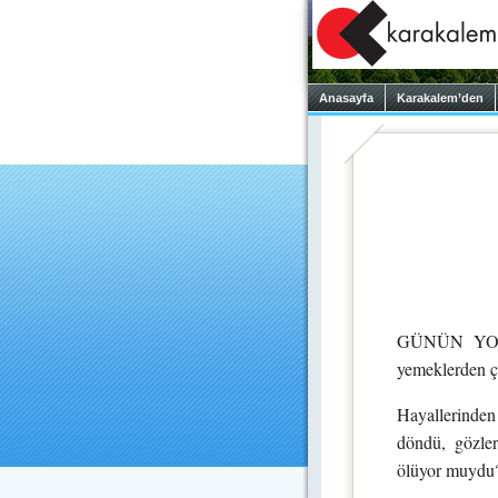
Anasayfa
Karakalem’den
GÜNÜN YORGU
yemeklerden ç
Hayallerinden 
döndü, gözle
ölüyor muydu