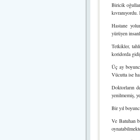
Biricik oğulla
kıvranıyordu.
Hastane yolun
yürüyen insanl
Tetkikler, ta
koridorda gidi
Üç ay boyunca
Vücutta ise hal
Doktorların 
yenilmemiş, ye
Bir yıl boyun
Ve Batuhan bu 
oynatabilmekte