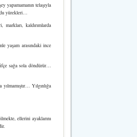
r şey yapamamanın telaşıyla
rdu yürekleri…
i, markları, kaldırımlarda
ümle yaşam arasındaki ince
fifçe sağa sola döndürür…
 yılmamıştır… Yılgınlığa
mekte, ellerini ayaklarını
ir.