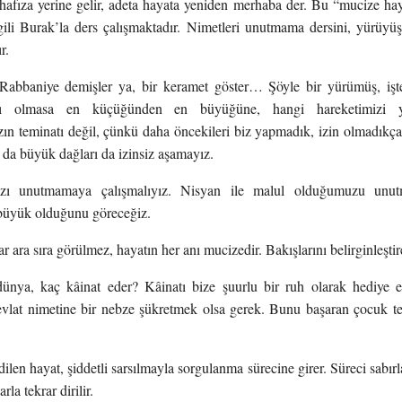
hafıza yerine gelir, adeta hayata yeniden merhaba der. Bu “mucize h
gili Burak’la ders çalışmaktadır. Nimetleri unutmama dersini, yürüyüş
r.
Rabbaniye demişler ya, bir keramet göster… Şöyle bir yürümüş, i
mı olmasa en küçüğünden en büyüğüne, hangi hareketimizi yapa
ın teminatı değil, çünkü daha öncekileri biz yapmadık, izin olmadıkça
da büyük dağları da izinsiz aşamayız.
ızı unutmamaya çalışmalıyız. Nisyan ile malul olduğumuzu unu
 büyük olduğunu göreceğiz.
r ara sıra görülmez, hayatın her anı mucizedir. Bakışlarını belirginleşti
ünya, kaç kâinat eder? Kâinatı bize şuurlu bir ruh olarak hediye e
vlat nimetine bir nebze şükretmek olsa gerek. Bunu başaran çocuk te
ilen hayat, şiddetli sarsılmayla sorgulanma sürecine girer. Süreci sabırl
la tekrar dirilir.