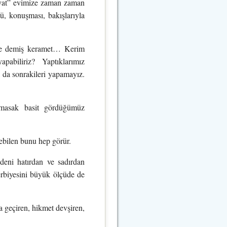
ayat” evimize zaman zaman
ü, konuşması, bakışlarıyla
şte demiş keramet… Kerim
biliriz? Yaptıklarımız
 da sonrakileri yapamayız.
tmasak basit gördüğümüz
rebilen bunu hep görür.
deni hatırdan ve sadırdan
rbiyesini büyük ölçüde de
a geçiren, hikmet devşiren,