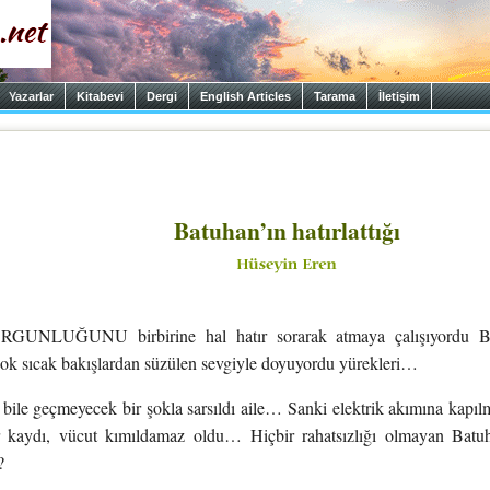
Yazarlar
Kitabevi
Dergi
English Articles
Tarama
İletişim
Batuhan’ın hatırlattığı
NLUĞUNU birbirine hal hatır sorarak atmaya çalışıyordu Ba
ok sıcak bakışlardan süzülen sevgiyle doyuyordu yürekleri…
bile geçmeyecek bir şokla sarsıldı aile… Sanki elektrik akımına kapılm
r kaydı, vücut kımıldamaz oldu… Hiçbir rahatsızlığı olmayan Bat
?