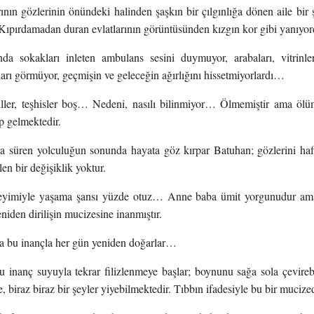
rının gözlerinin önündeki halinden şaşkın bir çılgınlığa dönen aile bi
 Kıpırdamadan duran evlatlarının görüntüsünden kızgın kor gibi yanıyo
da sokakları inleten ambulans sesini duymuyor, arabaları, vitrinler
arı görmüyor, geçmişin ve geleceğin ağırlığını hissetmiyorlardı…
hliller, teşhisler boş… Nedeni, nasılı bilinmiyor… Ölmemiştir ama öl
p gelmektedir.
 süren yolculuğun sonunda hayata göz kırpar Batuhan; gözlerini ha
en bir değişiklik yoktur.
deyimiyle yaşama şansı yüzde otuz… Anne baba ümit yorgunudur ama
niden dirilişin mucizesine inanmıştır.
ca bu inançla her gün yeniden doğarlar…
inanç suyuyla tekrar filizlenmeye başlar; boynunu sağa sola çevirebil
, biraz biraz bir şeyler yiyebilmektedir. Tıbbın ifadesiyle bu bir mucized