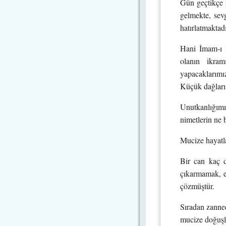
Gün geçtikçe 
gelmekte, sev
hatırlatmaktadı
Hani İmam-ı 
olanın ikra
yapacaklarımız
Küçük dağları 
Unutkanlığım
nimetlerin ne
Mucize hayatla
Bir can kaç d
çıkarmamak, e
çözmüştür.
Sıradan zanned
mucize doğuşlar