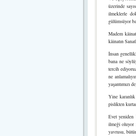
üzerinde sayıs
ilmeklerle do
gülümsüyor ban
Madem kâinat b
kâinatın Sanat
İnsan genellik
bana ne söylüy
tercih ediyor
ne anlamalıyı
yaşantımızı de
Yine karanlık
pislikten kurt
Evet yeniden
ilmeği oluyor
yavrusu, bütün