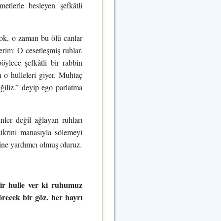
etlerle besleyen şefkâtli
 yok, o zaman bu ölü canlar
erim: O cesetleşmiş ruhlar.
öylece şefkâtli bir rabbin
o hulleleri giyer. Muhtaç
ğiliz.” deyip ego parlatma
er değil ağlayan ruhları
zikrini manasıyla sölemeyi
sine yardımcı olmuş oluruz.
r hulle ver ki ruhumuz
recek bir göz. her hayrı