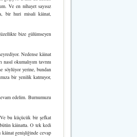
rum. Ve en nihayet sayısız
, bir huri misali kâinat,
güzellikte bize gülümseyen
 seyrediyor. Nedense kâinat
rı nasıl okumalıyım tavrını
e söylüyor yerine, bundan
mıza bir yenilik katmıyor,
a devam edelim. Burnumuzu
Ve bu küçücük bir şefkat
bütün kâinatta. O tek kedi
ı kâinat genişliğinde cevap