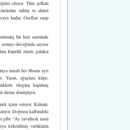
düğüm oluyor. Tüm şefkati
telerine ruhlar ve ahiret
yıcaya kadar. Osefkat sarıp
ürünmüş bir huri suretinde
n, semayı duvağında sayısız
ara küpelik zineti, galaksi
nya misali her libasta ayrı
n. Yazın, ağaçlara küpe,
nklerle rüzgâra kapılmış
bir âleme dönüşüyor.
k içimi ısıtıyor. Kâinatı,
ıtıyor. Doğrusu kalbindeki
gibi: “Ay zavallıcık nasıl
 terkedilmiş varlıklarla