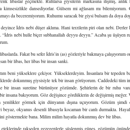
enk libaslar geçmekte. Ruhlarsa giysilerin markasına ilişmiş, anlık 
a kimsesizlikle dansediyorlar. Gülsem mi ağlasam mı bilemiyorum.
mayı da beceremiyorum. Ruhumu saracak bir giysi bulsam da doya do
deyince İdris nebi düşer aklıma. Hani terzilerin piri olan nebi. Derler k
ş. “İdris nebi hulle biçer subhanallah deyyu deyyu.” Acaba şu üşüyen r
orum.
ibaslarda. Fakat bu sefer İdris’in (as) gözleriyle bakmaya çalışıyorum on
nsan bir libas, her libas bir insan sanki.
atım beni yükseklere çekiyor. Yükseklerdeyim. İnsanlara bir tepeden
enklerde dokunmuş giysisiyle tek bir insan görüyorum. Caddedeki tüm i
de bir insan suretine bürünüyor gözümde. Şehirlerin de bir ruhu var
bir insana bakıyorum. Göz değişince gördüklerin de değişirmiş meğer. 
da yenilikler görmek için dünyanın dışına uçuyorum. Gözüm şimdi 
 beyaz, okyanus desenli libasıyla kocaman bir canlı durmakta. Hayal
rini göstermekte bana. Milim milim hayatla dokunmuş dev bir libas.
eteklerinde rakseden gezegenlerle süslenmiş güneş, gözümün önünden