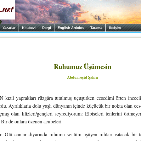
Yazarlar
Kitabevi
Dergi
English Articles
Tarama
İletişim
Ruhumuz Üşümesin
Abdurreşid Şahin
ızıl yaprakları rüzgâra tutulmuş uçuşurken cesedimi örten incecik
du. Ayrılıklarla dolu yaşlı dünyanın içinde küçücük bir nokta olan cese
çmış olan filizleri/gençleri seyrediyorum: Elbiseleri tenlerini örtmeyen
. Bir de onlara özenen acubeleri.
 Ölü canlar diyarında ruhumu ve tüm üşüyen ruhları ısıtacak bir 