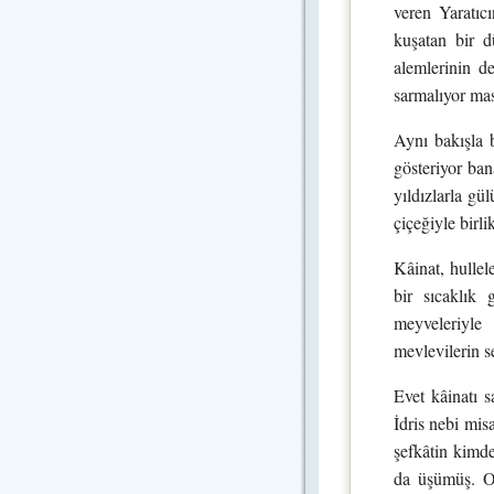
veren Yaratıc
kuşatan bir d
alemlerinin de
sarmalıyor mas
Aynı bakışla 
gösteriyor ban
yıldızlarla gü
çiçeğiyle birl
Kâinat, hullel
bir sıcaklık
meyveleriyle
mevlevilerin s
Evet kâinatı 
İdris nebi mis
şefkâtin kimde
da üşümüş. Oo