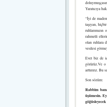
doluymuşçasın
Yaratıcıya hak
“İyi de madem 
taşıyan, hiçbi
ruhlarımızın o
rahmetli elle
olan ruhlara d
vesilesi görme
Evet biz de 
görürüz.Ve o 
arttırırız. Bu
Son sözüm:
Rabbim bana
üşümesin. Ey
göğüsleyecek 