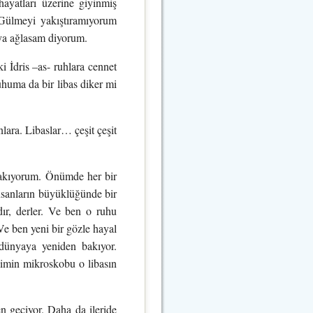
hayatları üzerine giyinmiş
 Gülmeyi yakıştıramıyorum
ya ağlasam diyorum.
i İdris –as- ruhlara cennet
uhuma da bir libas diker mi
lara. Libaslar… çeşit çeşit
 bakıyorum. Önümde her bir
nsanların büyüklüğünde bir
dır, derler. Ve ben o ruhu
Ve ben yeni bir gözle hayal
dünyaya yeniden bakıyor.
imin mikroskobu o libasın
 geçiyor. Daha da ileride