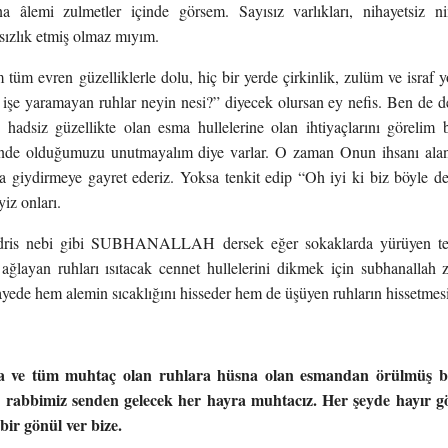
a âlemi zulmetler içinde görsem. Sayısız varlıkları, nihayetsiz nim
sızlık etmiş olmaz mıyım.
tüm evren güzelliklerle dolu, hiç bir yerde çirkinlik, zulüm ve israf
r işe yaramayan ruhlar neyin nesi?” diyecek olursan ey nefis. Ben de d
 hadsiz güzellikte olan esma hullelerine olan ihtiyaçlarını görelim b
rinde olduğumuzu unutmayalım diye varlar. O zaman Onun ihsanı alan 
a giydirmeye gayret ederiz. Yoksa tenkit edip “Oh iyi ki biz böyle de
yiz onları.
idris nebi gibi SUBHANALLAH dersek eğer sokaklarda yürüyen tenl
ağlayan ruhları ısıtacak cennet hullelerini dikmek için subhanallah 
 sayede hem alemin sıcaklığını hisseder hem de üşüyen ruhların hissetme
 ve tüm muhtaç olan ruhlara hüsna olan esmandan örülmüş bi
 rabbimiz senden gelecek her hayra muhtacız. Her şeyde hayır gö
bir gönül ver bize.