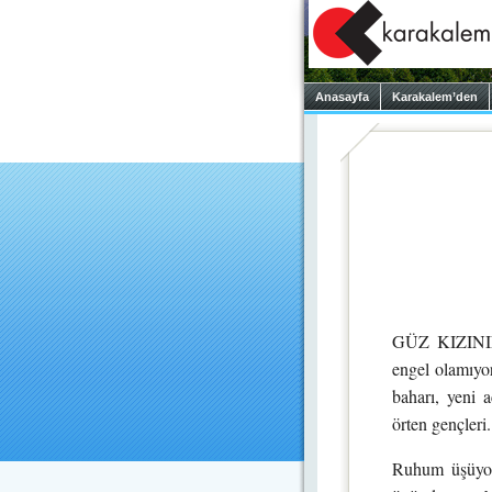
Anasayfa
Karakalem’den
GÜZ KIZININ k
engel olamıyor
baharı, yeni a
örten gençleri
Ruhum üşüyor.