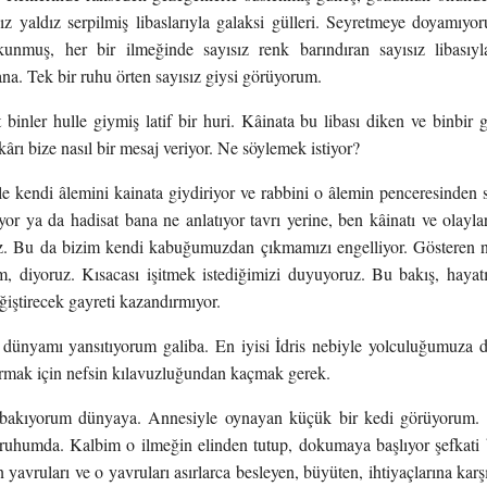
ız yaldız serpilmiş libaslarıyla galaksi gülleri. Seyretmeye doyamıyo
kunmuş, her bir ilmeğinde sayısız renk barındıran sayısız libasıyla
a. Tek bir ruhu örten sayısız giysi görüyorum.
inler hulle giymiş latif bir huri. Kâinata bu libası diken ve binbir 
kârı bize nasıl bir mesaj veriyor. Ne söylemek istiyor?
le kendi âlemini kainata giydiriyor ve rabbini o âlemin penceresinden
or ya da hadisat bana ne anlatıyor tavrı yerine, ben kâinatı ve olayla
uz. Bu da bizim kendi kabuğumuzdan çıkmamızı engelliyor. Gösteren n
m, diyoruz. Kısacası işitmek istediğimizi duyuyoruz. Bu bakış, hayatı
ğiştirecek gayreti kazandırmıyor.
 dünyamı yansıtıyorum galiba. En iyisi İdris nebiyle yolculuğumuz
armak için nefsin kılavuzluğundan kaçmak gerek.
 bakıyorum dünyaya. Annesiyle oynayan küçük bir kedi görüyorum. 
 ruhumda. Kalbim o ilmeğin elinden tutup, dokumaya başlıyor şefkati 
 yavruları ve o yavruları asırlarca besleyen, büyüten, ihtiyaçlarına karş