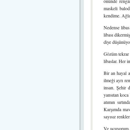
önünde rengâr
maskeli balod
kendime. Ağla
Nedense libas 
libası dikermi
diye düşünüy
Gözüm tekrar l
libaslar. Her i
Bir an hayal 
ilmeği ayrı r
insan. Şehir 
yansıtan koca 
atımın sırtın
Karşımda mavi
sayısız renkle
Ve uçuyorum, 