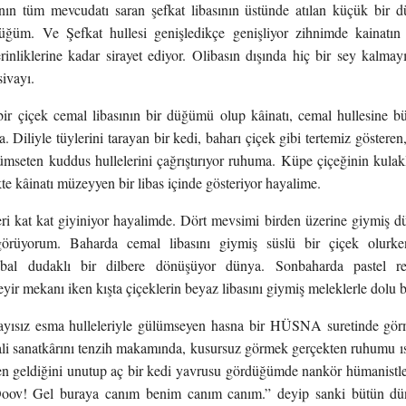
ının tüm mevcudatı saran şefkat libasının üstünde atılan küçük bir 
üğüm. Ve Şefkat hullesi genişledikçe genişliyor zihnimde kainatın ö
rinliklerine kadar sirayet ediyor. Olibasın dışında hiç bir sey kalma
ivayı.
bir çiçek cemal libasının bir düğümü olup kâinatı, cemal hullesine b
a. Diliyle tüylerini tarayan bir kedi, baharı çiçek gibi tertemiz göstere
lümseten kuddus hullelerini çağrıştırıyor ruhuma. Küpe çiçeğinin kulakl
ikte kâinatı müzeyyen bir libas içinde gösteriyor hayalime.
eri kat kat giyiniyor hayalimde. Dört mevsimi birden üzerine giymiş dü
 görüyorum. Baharda cemal libasını giymiş süslü bir çiçek olurke
 bal dudaklı bir dilbere dönüşüyor dünya. Sonbaharda pastel re
eyir mekanı iken kışta çiçeklerin beyaz libasını giymiş meleklerle dolu 
sayısız esma hulleleriyle gülümseyen hasna bir HÜSNA suretinde görme
ali sanatkârını tenzih makamında, kusursuz görmek gerçekten ruhumu ıs
n geldiğini unutup aç bir kedi yavrusu gördüğümde nankör hümanistler 
ov! Gel buraya canım benim canım canım.” deyip sanki bütün dünya