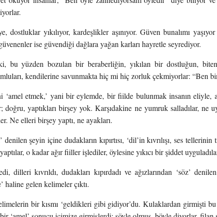
iyorlar.
e, dostluklar yıkılıyor, kardeşlikler aşınıyor. Güven bunalımı yaşıyor
üvenenler ise güvendiği dağlara yağan karları hayretle seyrediyor.
i, bu yüzden bozulan bir beraberliğin, yıkılan bir dostluğun, biten 
umluları, kendilerine savunmakta hiç mi hiç zorluk çekmiyorlar: “Ben 
 ‘amel etmek,’ yani bir eylemde, bir fiilde bulunmak insanın eliyle, a
r; doğru, yaptıkları birşey yok. Karşıdakine ne yumruk salladılar, ne
ler. Ne elleri birşey yaptı, ne ayakları.
nilen şeyin içine dudakların kıpırtısı, ‘dil’in kıvrılışı, ses tellerinin t
aptılar, o kadar ağır fiiller işlediler, öylesine yıkıcı bir şiddet uyguladılar
tredi, dilleri kıvrıldı, dudakları kıpırdadı ve ağızlarından ‘söz’ denilen
’ haline gelen kelimeler çıktı.
limelerin bir kısmı ‘geldikleri gibi gidiyor’du. Kulaklardan girmişti bu
bir ‘amel’ sonucu içimize girmişlerdi: şöyle olmuş, böyle diyorlar, filan 