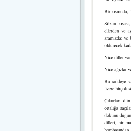
Bir kısmı da, 
Sözün kısası,
ellerden ve a
aramızda; ve 
öldürecek kada
Nice diller var
Nice ağızlar v
Bu raddeye var
üzere birçok sö
Çıkarları dün 
ortalığa saçıl
dokunulduğund
dilleri, bir m
bombasından da