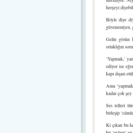
herşeyi diyebil
Böyle diye diy
güvenemiyor, g
Gelin görün k
ortaklığın sor
‘Yapmak,’ yani
ediyor ise eğe
kapı dışarı etti
Ama ‘yapmak’ de
kadar çok şey y
Ses telleri ti
birleşip ‘cümle
Ki çıkan bu ke
bir ‘eylem’ ve 