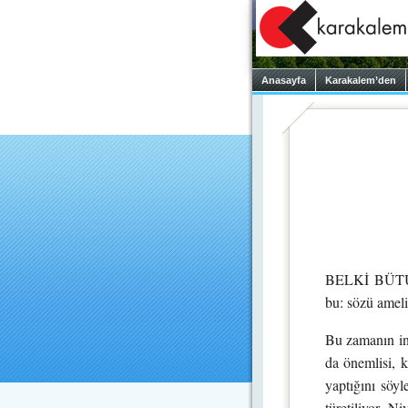
Anasayfa
Karakalem’den
BELKİ BÜTÜN z
bu: sözü ame
Bu zamanın ins
da önemlisi, 
yaptığını söyl
türetiliyor. N