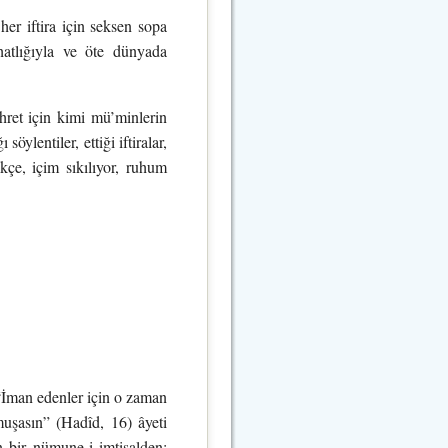
her iftira için seksen sopa
tlığıyla ve öte dünyada
hret için kimi mü’minlerin
ylentiler, ettiği iftiralar,
ikçe, içim sıkılıyor, ruhum
 “İman edenler için o zaman
muşasın” (Hadîd, 16) âyeti
en bir nümune-i imtisalden;