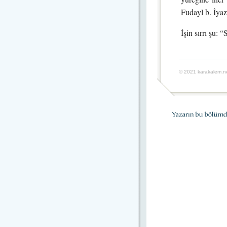
Fudayl b. İya
İşin sırrı şu:
© 2021 karakalem.ne