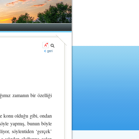
ımız zamanın bir özelliği
ce konu olduğu gibi, ondan
 şöyle yapmış, bunun böyle
liyor, söylentiden ‘gerçek’
e o yüzden akıllarına gelen