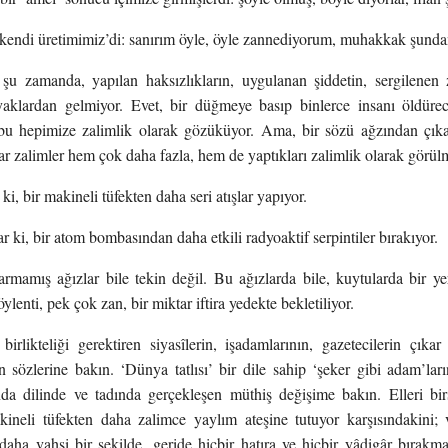
‘kendi üretimimiz’di: sanırım öyle, öyle zannediyorum, muhakkak şundan
 şu zamanda, yapılan haksızlıkların, uygulanan şiddetin, sergilenen
yaklardan gelmiyor. Evet, bir düğmeye basıp binlerce insanı öldüre
bu hepimize zalimlik olarak gözüküyor. Ama, bir sözü ağzından çıka
r zalimler hem çok daha fazla, hem de yaptıkları zalimlik olarak görül
 ki, bir makineli tüfekten daha seri atışlar yapıyor.
ar ki, bir atom bombasından daha etkili radyoaktif serpintiler bırakıyor.
mamış ağızlar bile tekin değil. Bu ağızlarda bile, kuytularda bir yer
ylenti, pek çok zan, bir miktar iftira yedekte bekletiliyor.
birlikteliği gerektiren siyasîlerin, işadamlarının, gazetecilerin çıka
an sözlerine bakın. ‘Dünya tatlısı’ bir dile sahip ‘şeker gibi adam’la
a dilinde ve tadında gerçekleşen müthiş değişime bakın. Elleri b
akineli tüfekten daha zalimce yaylım ateşine tutuyor karşısındakini; 
ha vahşi bir şekilde, geride hiçbir hatıra ve hiçbir yâdigâr bırakmad