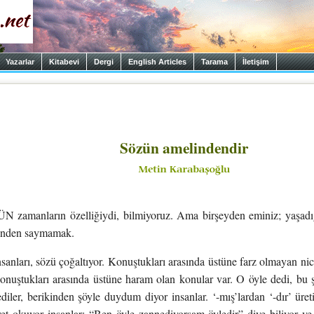
Yazarlar
Kitabevi
Dergi
English Articles
Tarama
İletişim
Sözün amelindendir
amanların özelliğiydi, bilmiyoruz. Ama birşeyden eminiz; yaşadığ
linden saymamak.
anları, sözü çoğaltıyor. Konuştukları arasında üstüne farz olmayan ni
konuştukları arasında üstüne haram olan konular var. O öyle dedi, bu
ediler, berikinden şöyle duydum diyor insanlar. ‘-mış’lardan ‘-dır’ üreti
iyet okuyor insanlar; “Ben öyle zannediyorsam öyledir” diye biliyor v