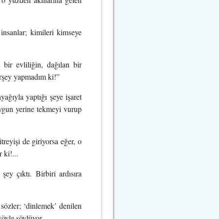
 insanlar; kimileri kimseye
bir evliliğin, dağılan bir
birşey yapmadım ki!”
yağıyla yaptığı şeye işaret
 uygun yerine tekmeyi vurup
itreyişi de giriyorsa eğer, o
 ki!...
 şey çıktı. Birbiri ardısıra
 sözler; ‘dinlemek’ denilen
şöyle söylüyor.