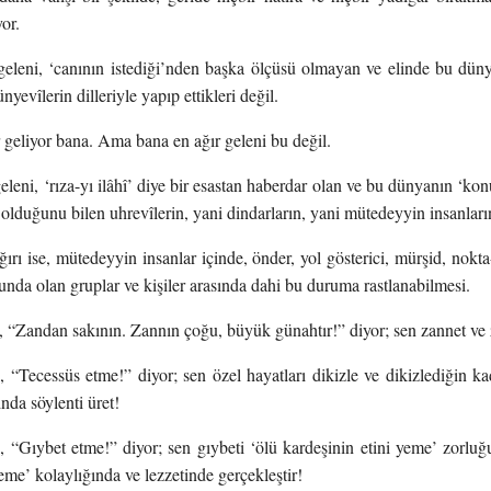
or.
geleni, ‘canının istediği’nden başka ölçüsü olmayan ve elinde bu dü
ünyevîlerin dilleriyle yapıp ettikleri değil.
r geliyor bana. Ama bana en ağır geleni bu değil.
eleni, ‘rıza-yı ilâhî’ diye bir esastan haberdar olan ve bu dünyanın ‘kon
’ olduğunu bilen uhrevîlerin, yani dindarların, yani mütedeyyin insanlar
ğırı ise, mütedeyyin insanlar içinde, önder, yol gösterici, mürşid, nokta
nda olan gruplar ve kişiler arasında dahi bu duruma rastlanabilmesi.
 “Zandan sakının. Zannın çoğu, büyük günahtır!” diyor; sen zannet ve
, “Tecessüs etme!” diyor; sen özel hayatları dikizle ve dikizlediğin 
nda söylenti üret!
 “Gıybet etme!” diyor; sen gıybeti ‘ölü kardeşinin etini yeme’ zorluğ
yeme’ kolaylığında ve lezzetinde gerçekleştir!