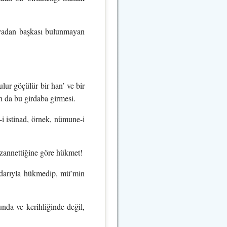
nyadan başkası bulunmayan
ulur göçülür bir han’ ve bir
ın da bu girdaba girmesi.
-i istinad, örnek, nümune-i
 zannettiğine göre hükmet!
kadarıyla hükmedip, mü’min
unda ve kerihliğinde değil,