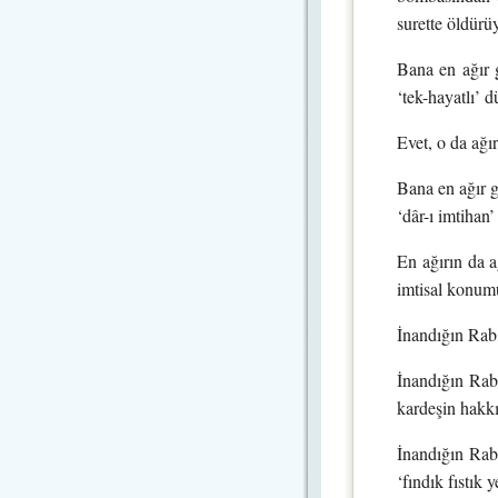
surette öldürüy
Bana en ağır 
‘tek-hayatlı’ d
Evet, o da ağı
Bana en ağır g
‘dâr-ı imtihan
En ağırın da a
imtisal konumu
İnandığın Rab,
İnandığın Rab
kardeşin hakkı
İnandığın Rab,
‘fındık fıstık 