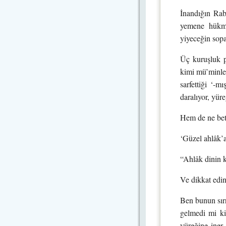
İnandığın Rab,
yemene hükme
yiyeceğin sopal
Üç kuruşluk p
kimi mü’minler 
sarfettiği ‘-m
daralıyor, yür
Hem de ne bete
‘Güzel ahlâk’a
“Ahlâk dinin k
Ve dikkat edin
Ben bunun sırr
gelmedi mi ki
yüreğine iner 