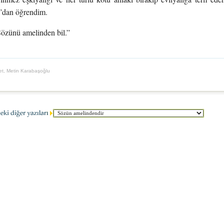
z’dan öğrendim.
 “Sözünü amelinden bil.”
t, Metin Karabaşoğlu