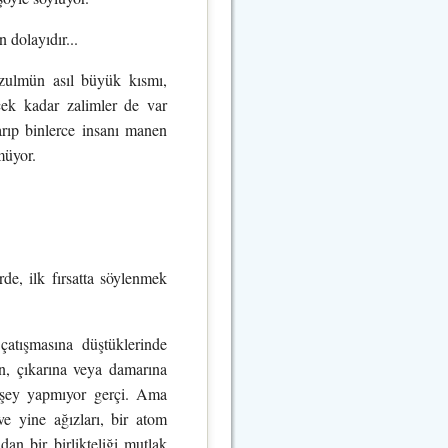
 dolayıdır...
 zulmün asıl büyük kısmı,
cek kadar zalimler de var
rıp binlerce insanı manen
müyor.
de, ilk fırsatta söylenmek
r çatışmasına düştüklerinde
rın, çıkarına veya damarına
irşey yapmıyor gerçi. Ama
ve yine ağızları, bir atom
an bir birlikteliği mutlak