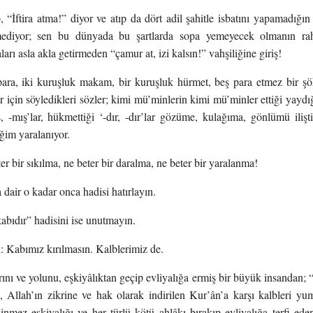
 “İftira atma!” diyor ve atıp da dört adil şahitle isbatını yapamadığın 
diyor; sen bu dünyada bu şartlarda sopa yemeyecek olmanın raha
arı asla akla getirmeden “çamur at, izi kalsın!” vahşiliğine giriş!
ara, iki kuruşluk makam, bir kuruşluk hürmet, beş para etmez bir şö
için söyledikleri sözler; kimi mü’minlerin kimi mü’minler ettiği yaydığı sö
ış, -mış’lar, hükmettiği ‘-dır, -dır’lar gözüme, kulağıma, gönlümü ilişt
eğim yaralanıyor.
r bir sıkılma, ne beter bir daralma, ne beter bir yaralanma!
 dair o kadar onca hadisi hatırlayın.
abıdır” hadisini ise unutmayın.
: Kabımız kırılmasın. Kalblerimiz de.
ını ve yolunu, eşkiyâlıktan geçip evliyalığa ermiş bir büyük insandan;
, Allah’ın zikrine ve hak olarak indirilen Kur’ân’a karşı kalbleri yu
inmez eşkiyalığı ve her türlü kötü ahlâkı bırakıp evliyalığa terfi ed