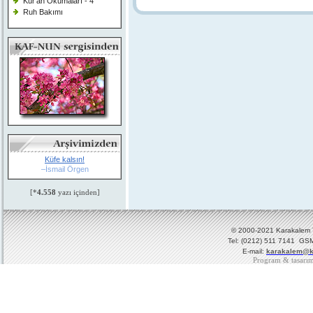
Kur'an Okumaları - 4
Ruh Bakımı
Küfe kalsın!
–İsmail Örgen
[*
4.558
yazı içinden]
© 2000-2021 Karakalem Ya
Tel: (0212) 511 7141 GSM
E-mail:
karakalem@k
Program & tasarı