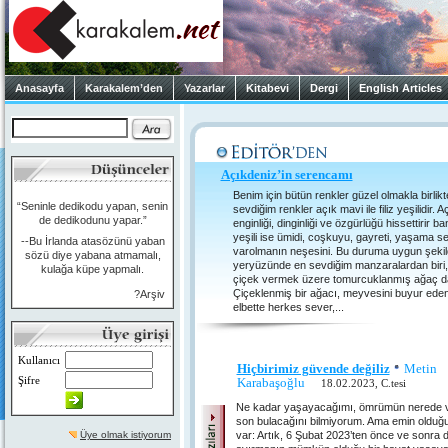
Anasayfa
Karakalem’den
Yazarlar
Kitabevi
Dergi
English Articles
Açıkdeniz’in serencamı
Benim için bütün renkler güzel olmakla birlikt
“Seninle dedikodu yapan, senin
sevdiğim renkler açık mavi ile filiz yeşilidir. 
de dedikodunu yapar.”
enginliği, dinginliği ve özgürlüğü hissettirir ban
yeşili ise ümidi, coşkuyu, gayreti, yaşama se
--Bu İrlanda atasözünü yaban
varolmanın neşesini. Bu duruma uygun şekil
sözü diye yabana atmamalı,
yeryüzünde en sevdiğim manzaralardan biri
kulağa küpe yapmalı.
çiçek vermek üzere tomurcuklanmış ağaç dal
Çiçeklenmiş bir ağacı, meyvesini buyur eden 
?Arşiv
elbette herkes sever,...
Kullanıcı
Hiçbirimiz güvende değiliz
Metin
Şifre
Karabaşoğlu
18.02.2023, C.tesi
Ne kadar yaşayacağımı, ömrümün nerede v
son bulacağını bilmiyorum. Ama emin olduğ
Üye olmak istiyorum
var: Artık, 6 Şubat 2023’ten önce ve sonra d