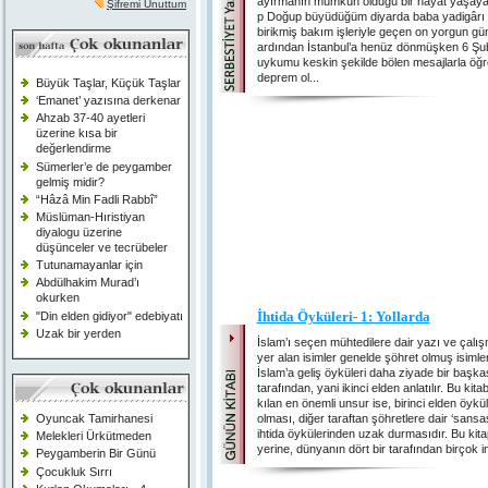
ayırmanın mümkün olduğu bir hayat yaşaya
Şifremi Unuttum
p Doğup büyüdüğüm diyarda baba yadigârı z
birikmiş bakım işleriyle geçen on yorgun gü
ardından İstanbul’a henüz dönmüşken 6 Şu
uykumu keskin şekilde bölen mesajlarla öğ
deprem ol...
Büyük Taşlar, Küçük Taşlar
‘Emanet’ yazısına derkenar
Ahzab 37-40 ayetleri
üzerine kısa bir
değerlendirme
Sümerler’e de peygamber
gelmiş midir?
“Hâzâ Min Fadli Rabbî”
Müslüman-Hıristiyan
diyalogu üzerine
düşünceler ve tecrübeler
Tutunamayanlar için
Abdülhakim Murad’ı
okurken
İhtida Öyküleri- 1: Yollarda
"Din elden gidiyor" edebiyatı
Uzak bir yerden
İslam’ı seçen mühtedilere dair yazı ve çalı
yer alan isimler genelde şöhret olmuş isimler
İslam’a geliş öyküleri daha ziyade bir başka
tarafından, yani ikinci elden anlatılır. Bu kitab
kılan en önemli unsur ise, birinci elden öykül
Oyuncak Tamirhanesi
olması, diğer taraftan şöhretlere dair ‘sansa
ihtida öykülerinden uzak durmasıdır. Bu kit
Melekleri Ürkütmeden
yerine, dünyanın dört bir tarafından birçok in
Peygamberin Bir Günü
Çocukluk Sırrı