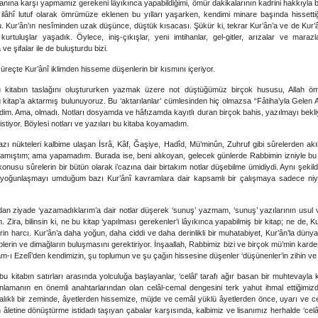
anına karşı yapmamız gerekeni lâyıkınca yapabildiğimi, ömür dakikalarının kadrini hakkıyla bil
er ilâhî lutuf olarak ömrümüze eklenen bu yılları yaşarken, kendimi minare başında hisset
 Kur’ân’ın nesîminden uzak düşünce, düştük kısacası. Şükür ki, tekrar Kur’ân’a ve de Kur’ân
 kurtuluşlar yaşadık. Öylece, iniş-çıkışlar, yeni imtihanlar, gel-gitler, arızalar ve mara
e şifalar ile de buluşturdu bizi.
 süreçte Kur’ânî iklimden hisseme düşenlerin bir kısmını içeriyor.
bu kitabın taslağını oluştururken yazmak üzere not düştüğümüz birçok hususu, Allah ö
itap’a aktarmış bulunuyoruz. Bu ‘aktarılanlar’ cümlesinden hiç olmazsa “Fâtiha’yla Gelen Aç
terdim. Ama, olmadı. Notları dosyamda ve hâfızamda kayıtlı duran birçok bahis, yazılmayı bekli
 istiyor. Böylesi notları ve yazıları bu kitaba koyamadım.
zı nükteleri kalbime ulaşan İsrâ, Kâf, Ğaşiye, Hadîd, Mü’minûn, Zuhruf gibi sûrelerden akıl 
lamıştım; ama yapamadım. Burada ise, beni alıkoyan, gelecek günlerde Rabbimin izniyle bu 
onusu sûrelerin bir bütün olarak i’cazına dair birtakım notlar düşebilme ümidiydi. Aynı şekilde,
nde yoğunlaşmayı umduğum bazı Kur’ânî kavramlara dair kapsamlı bir çalışmaya sadece niy
m’dan ziyade ‘yazamadıklarım’a dair notlar düşerek ‘sunuş’ yazmam, ‘sunuş’ yazılarının usul 
 Zira, bilinsin ki, ne bu kitap ‘yapılması gerekenler’i lâyıkınca yapabilmiş bir kitap; ne de,
erin harcı. Kur’ân’a daha yoğun, daha ciddi ve daha derinlikli bir muhatabiyet, Kur’ân’la dün
lblerin ve dimağların buluşmasını gerektiriyor. İnşaallah, Rabbimiz bizi ve birçok mü’min kar
m-ı Ezelî’den kendimizin, şu toplumun ve şu çağın hissesine düşenler ‘düşünenler’in zihin ve
bu kitabın satırları arasında yolculuğa başlayanlar, ‘celâl’ tarafı ağır basan bir muhtevayla
lamanın en önemli anahtarlarından olan celâl-cemal dengesini terk yahut ihmal ettiğimizden
ıklı bir zeminde, âyetlerden hissemize, müjde ve cemâl yüklü âyetlerden önce, uyarı ve celâl
 âletine dönüştürme istidadı taşıyan çabalar karşısında, kalbimiz ve lisanımız herhalde ‘ce