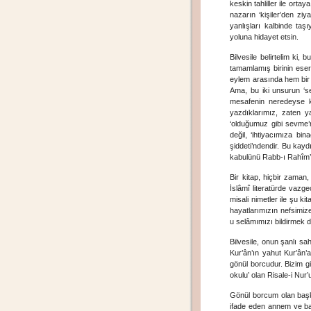
keskin tahliller ile ort
nazarın ‘kişiler’den ziy
yanlışları kalbinde taş
yoluna hidayet etsin.
Bilvesile belirtelim ki,
tamamlamış birinin eseri
eylem arasında hem bir 
Ama, bu iki unsurun ‘se
mesafenin neredeyse ka
yazdıklarımız, zaten ya
‘olduğumuz gibi sevme’nin
değil, ‘ihtiyacımıza bi
şiddeti’ndendir. Bu kay
kabulünü Rabb-ı Rahîm’
Bir kitap, hiçbir zaman
İslâmî literatürde vazge
misali nimetler ile şu k
hayatlarımızın nefsimize
u selâmımızı bildirmek d
Bilvesile, onun şanlı sa
Kur’ân’ın yahut Kur’ân’
gönül borcudur. Bizim gi
okulu’ olan Risale-i Nur
Gönül borcum olan başka
ifade eden annem ve bab