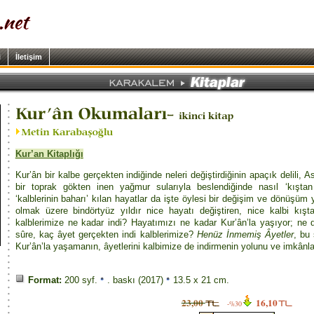
i
İletişim
Kur’an Kitaplığı
Kur’ân bir kalbe gerçekten indiğinde neleri değiştirdiğinin apaçık delili, A
bir toprak gökten inen yağmur sularıyla beslendiğinde nasıl ‘kıştan
‘kalblerinin baharı’ kılan hayatlar da işte öylesi bir değişim ve dönüşüm 
olmak üzere bindörtyüz yıldır nice hayatı değiştiren, nice kalbi kış
kalblerimize ne kadar indi? Hayatımızı ne kadar Kur’ân’la yaşıyor; ne
sûre, kaç âyet gerçekten indi kalblerimize?
Henüz İnmemiş Âyetler
, bu
Kur’ân’la yaşamanın, âyetlerini kalbimize de indirmenin yolunu ve imkânlar
Format:
200 syf.
. baskı (2017)
13.5 x 21 cm.
23,00
16,10
-%30