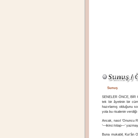
Sunuş
SENELER ÖNCE, BİR GRU
tek bir âyetinin bir cü
hazırlamış olduğunu so
yola bu risalenin verdiğ
Ancak, nasıl ‘Onuncu Ri
‘—ikinci kitap—’ yazmay
Buna mukabil, Kur’ân Ok