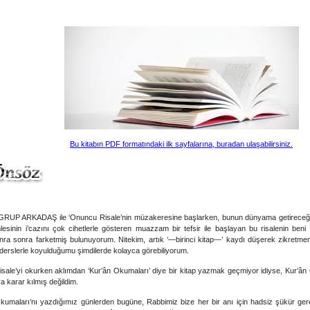
Bu kitabın PDF formatındaki ilk sayfalarına, buradan ulaşabilirsiniz.
P ARKADAŞ ile ‘Onuncu Risale’nin müzakeresine başlarken, bunun dünyama getireceği ş
mlesinin i’cazını çok cihetlerle gösteren muazzam bir tefsir ile başlayan bu risalenin ben
nra sonra farketmiş bulunuyorum. Nitekim, artık ‘—birinci kitap—’ kaydı düşerek zikretm
i derslerle koyulduğumu şimdilerde kolayca görebiliyorum.
sale’yi okurken aklımdan ‘Kur’ân Okumaları’ diye bir kitap yazmak geçmiyor idiyse, Kur’ân 
a karar kılmış değildim.
umaları’nı yazdığımız günlerden bugüne, Rabbimiz bize her bir anı için hadsiz şükür gere