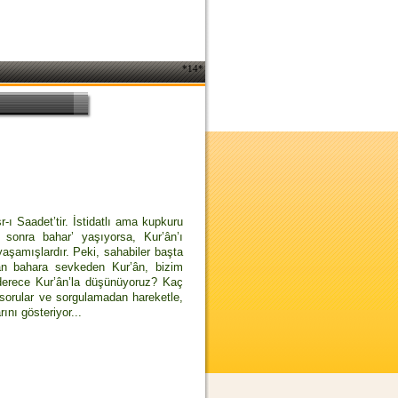
*14*
sr-ı Saadet’tir. İstidatlı ama kupkuru
 sonra bahar’ yaşıyorsa, Kur’ân’ı
yaşamışlardır. Peki, sahabiler başta
tan bahara sevkeden Kur’ân, bizim
 derece Kur’ân’la düşünüyoruz? Kaç
 sorular ve sorgulamadan hareketle,
ını gösteriyor...