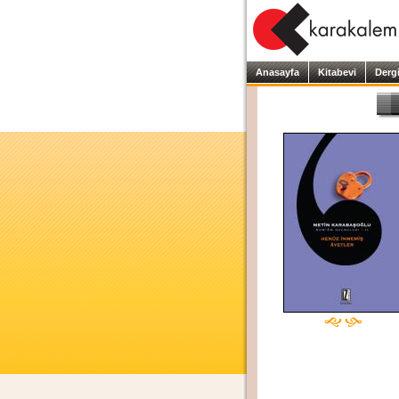
Anasayfa
Kitabevi
Derg