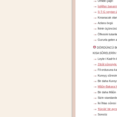
Ümide çağrı
İstiğfarı başar
S-T-G şeytan 
Kınanacak olan
Azlara övgü
İkinin üçüncüs
Öfkesini tutanl
Gururla gelen a
DÖRDÜNCÜ B
KISA SÛRELERİN 
Leyle-i Kadr’in 
Zilzâl sûresiy
Fil ordusuna ka
Kureyş sûresi
Bir daha Kurey
Mâûn-Bakara h
Bir daha Mâûn
Sizin standardın
İki İhlas sûresi
‘Küçük’ bir ayrı
Sonsöz