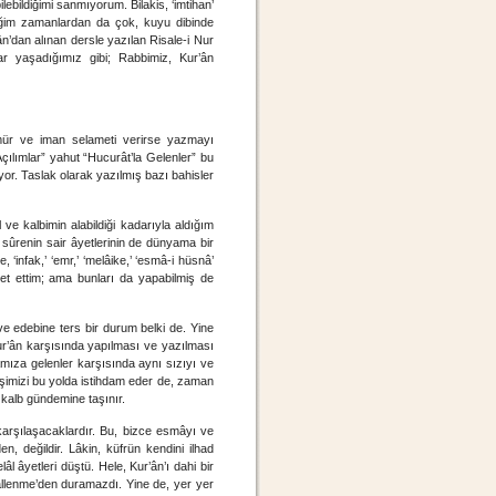
ebildiğimi sanmıyorum. Bilakis, ‘imtihan’
tiğim zamanlardan da çok, kuyu dibinde
’dan alınan dersle yazılan Risale-i Nur
zlar yaşadığımız gibi; Rabbimiz, Kur’ân
mür ve iman selameti verirse yazmayı
ılımlar” yahut “Hucurât’la Gelenler” bu
yor. Taslak olarak yazılmış bazı bahisler
ve kalbimin alabildiği kadarıyla aldığım
sûrenin sair âyetlerinin de dünyama bir
 ‘infak,’ ‘emr,’ ‘melâike,’ ‘esmâ-i hüsnâ’
et ettim; ama bunları da yapabilmiş de
ve edebine ters bir durum belki de. Yine
 Kur’ân karşısında yapılması ve yazılması
yamıza gelenler karşısında aynı sızıyı ve
deşimizi bu yolda istihdam eder de, zaman
 kalb gündemine taşınır.
 karşılaşacaklardır. Bu, bizce esmâyı ve
, değildir. Lâkin, küfrün kendini ilhad
 âyetleri düştü. Hele, Kur’ân’ı dahi bir
lâllenme’den duramazdı. Yine de, yer yer