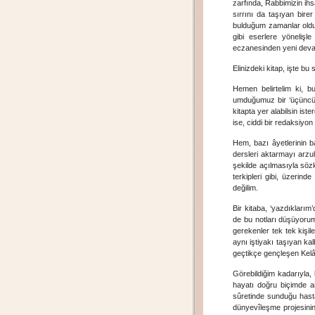
zarfında, Rabbimizin ihs
sırrını da taşıyan bir
bulduğum zamanlar oldu.
gibi eserlere yönelişle
eczanesinden yeni deva v
Elinizdeki kitap, işte bu
Hemen belirtelim ki, 
umduğumuz bir ‘üçüncü k
kitapta yer alabilsin is
ise, ciddi bir redaksiyon
Hem, bazı âyetlerinin ba
dersleri aktarmayı arzu
şekilde açılmasıyla sözk
terkipleri gibi, üzeri
değilim.
Bir kitaba, ‘yazdıkları
de bu notları düşüyorum.
gerekenler tek tek kişil
aynı iştiyakı taşıyan ka
geçtikçe gençleşen Kelâ
Görebildiğim kadarıyla, 
hayatı doğru biçimde an
sûretinde sunduğu hastal
dünyevîleşme projesinin