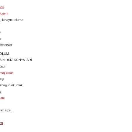
mak
üçgeni
, kınayıcı olursa
ü
ar
ldanışlar
ÖLÜM:
SINIRSIZ DÜNYALARI
kadri
le yaşamak
rşı
ni bugün okumak
ş
attı
ız size...
ntı