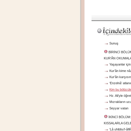
Sunuş
BİRİNCİ BÖLÜ
KUR’ÂN OKUMALA
Yaşayanlar için
Kur’ân kime nâz
Kur’ân karşısı
‘Enzelnâ’ atlan
Kim bu bölücül
Hz. Ali’yle öğret
Mızrakların uc
Seyyar vatan
İKİNCİ BÖLÜM:
KISSALARLA GEL
‘Lâ uhibbu’l-âfilî