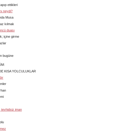
apıp ettikleri
nı neydi?
ında Musa
az kılmak
üncü duası
; içine girme
azlar
en bugüne
ÜM:
DE KISA YOLCULUKLAR
dır
enler
rhan
emi
, tevhidsiz iman
olu
tmez