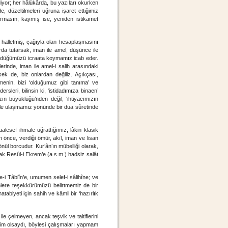
diyor; her hâlükârda, bu yazıları okurken
e, düzeltilmeleri uğruna işaret ettiğimiz
dırmasın; kaymış ise, yeniden istikamet
ni halletmiş, çağıyla olan hesaplaşmasını
tırda tutarsak, iman ile amel, düşünce ile
şündüğümüzü icraata koymamız icab eder.
erinde, iman ile amel-i salih arasındaki
ek de, biz onlardan değiliz. Açıkçası,
lmenin, bizi ‘olduğumuz gibi tanıma’ ve
rsleri, bilinsin ki, ‘istidadımıza binaen’
zın büyüklüğü’nden değil, ‘ihtiyacımızın
ale ulaşmamız yönünde bir dua sûretinde
lesef ihmale uğrattığımız, lâkin klasik
n önce, verdiği ömür, akıl, iman ve lisan
ül borcudur. Kur’ân’ın mübelliği olarak,
ak Resûl-i Ekrem’e (a.s.m.) hadsiz salât
e-i Tâbiîn’e, umumen selef-i sâlihîne; ve
inlere teşekkürümüzü belirtmemiz de bir
abiyeti için sahih ve kâmil bir ‘hazırlık
 çelmeyen, ancak teşvik ve taltiflerini
şim olsaydı, böylesi çalışmaları yapmam