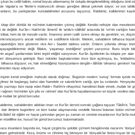
aya çıkan bu celâl halinin, cemal boyutu atlanmamış bir üslupla dengelenebilmiş olduğunu ümit e
ade ‘olgular’a ve ‘fikirler’e müteveccih olması gereğine dikkat çekmek istiyor; ve son tahlild
ıyanların, bu yanlışlardan kurtulabilmeleri arzusunu taşıyoruz. Rabbimiz, kalblerimizi kay
 bu kitap dört dörtlük bir mü’minin kaleminden çıkmış değildir. Kendisi nefsiyle olan meselesi
 de değildir. Kur’ân-ı Hakîm’de ‘âmenû’ ile ‘amilu’s-sâlihâti’ arasında bir ‘ve’nin varlığını ha
irtibat, hem de bir mesafe vardır. İmanımız amel-i salih üzere olmayı da gerektirir; ve, dü
nkronizasyon’u ancak nebîlerin ve sıddîklerin kârıdır. Nitekim, sahabilerin bilhassa büyükl
pandığını bize gösteren nice Asr-ı Saadet tablosu vardır. Onların yolunda olmayı istes
şayageldiklerimiz değil. Bilakis, ‘yaşamayı istediğimiz’ şeyleri yazıyoruz. Bunu böyle bi
 asgarî şartlarından birini teşkil ettiğini sanıyorum. Kur’ân âyetlerinin bu kitapta yer alan de
naen’ dünyamıza gelmiştir. Bazı nükteler başkalarından önce bize açılmışsa, bu, ‘istidadımı
dı bilhassa düşüyor; ve, hak etmediğimiz hüsnüzanların dergâh-ı ilâhîde ‘olmamız gereken’ h
imizden niyaz ediyorum.
, kişinin kendi emeğinin mahsulü olarak doğmaz. Bugünün modern ‘sunuş’ formatı içinde maa
çilmez bir başlangıç bahsi olan ‘hamdele ve salvele’lerin varlığı, işte bu sırdandır. Herşeyde
itabı yazmayı bize nasip eden Rabb-ı Rahîm’e nihayetsiz hamdimizi ifade etmek, mutlak bir gön
 rağmen ‘mü’minler için şifa ve rahmet’ olan Kur’ân’la hayatlanmasının en büyük vesilesi olar
e mutlak bir gönül borcudur.
habilerine, sahabilerden aldıkları iman ve Kur’ân dersini sonraki çağlara taşıyan Tâbiîn’e, Teb
a dair ilimlerin bugünlere ve bize kadar ulaşmasında vesilelik hissesi bulunan bütün mü’m
bi lâdinî bir eğitim ve hayat çarkından geçen şu zaman ve zeminin insanlarının Kur’ân’la muhat
’un müellifine ise, hususî bir gönül borcumuz bulunmaktadır.
ca insanların başında ise, hayat çizgimi bu şekilde çizmem hengâmında nazarımı ‘dünya’ ile
am gelmektedir. Keza, önüme ve zihnime hiç bitmeyen bir ‘dünyalık’lar listesi koyan bir e