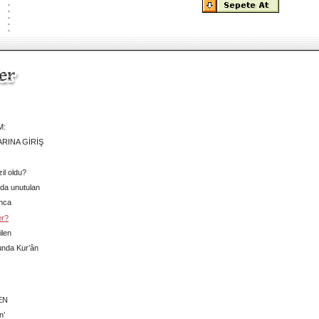
M:
RINA GİRİŞ
il oldu?
nda unutulan
ınca
er?
ilen
unda Kur’ân
EN
n’