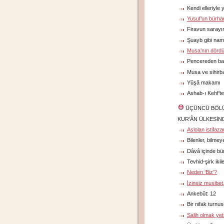
Kendi elleriyle y
Yusuf’un bürha
Firavun saray
Şuayb gibi nam
Musa’nın dörd
Pencereden bak
Musa ve sihirb
Yûşâ makamı
Ashab-ı Kehf’t
ÜÇÜNCÜ BÖL
KUR’ÂN ÜLKESİN
Aslolan istifaza
Bilenler, bilmey
Dâvâ içinde bü
Tevhid-şirk ikil
Neden ‘Biz’?
İzinsiz musibet
Ankebût: 12
Bir nifak turnus
Salih olmak ye