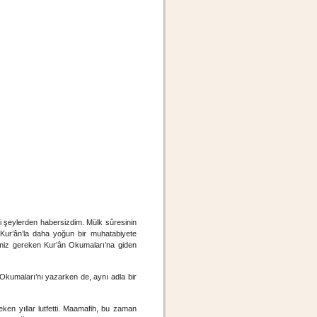
eylerden habersizdim. Mülk sûresinin
i Kur’ân’la daha yoğun bir muhatabiyete
emiz gereken Kur’ân Okumaları’na giden
Okumaları’nı yazarken de, aynı adla bir
ken yıllar lutfetti. Maamafih, bu zaman