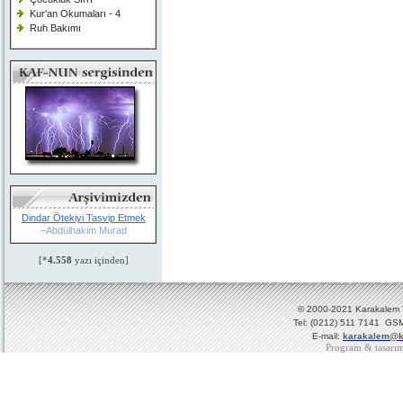
Kur'an Okumaları - 4
Ruh Bakımı
Dindar Ötekiyi Tasvip Etmek
–Abdülhakim Murad
[*
4.558
yazı içinden]
© 2000-2021 Karakalem Ya
Tel: (0212) 511 7141 GSM
E-mail:
karakalem@k
Program & tasarı