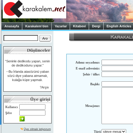
Anasayfa
Karakalem’den
Yazarlar
Kitabevi
Dergi
English Articles
“Seninle dedikodu yapan, senin
Adınız soyadınız:
de dedikodunu yapar.”
E-mail adresiniz:
--Bu İrlanda atasözünü yaban
Şehir / ülke:
sözü diye yabana atmamalı,
kulağa küpe yapmalı.
Başlık:
?Arşiv
Mesajınız:
Kullanıcı
Şifre
Üye olmak istiyorum
Türü