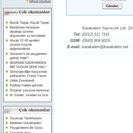
Şifremi Unuttum
Büyük Taşlar, Küçük Taşlar
Müslüman-Hıristiyan
Karakalem Yayıncılık Ltd. Şti
diyalogu üzerine
Tel:
(0212) 511 7141
düşünceler ve tecrübeler
GSM:
(0543) 904 6015
Ahzab 37-40 ayetleri
üzerine kısa bir
E-mail:
karakalem@karakalem.net
değerlendirme
Sümerler’e de peygamber
gelmiş midir?
MISRİNİN KADEHİNDEN
BİR YUDUM SEKR HALİ
Sömürgeciliğin karşısında
psikiyatrist: Frantz Fanon
Libido Dominandi
Kubbeyi habbe görmek
‘Emanet’ yazısına derkenar
III. Günler: sıradan ve özel
Oyuncak Tamirhanesi
Melekleri Ürkütmeden
Peygamberin Bir Günü
Çocukluk Sırrı