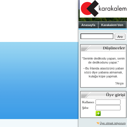
Anasayfa
Karakalem’den
“Seninle dedikodu yapan, senin
de dedikodunu yapar.”
--Bu İrlanda atasözünü yaban
sözü diye yabana atmamalı,
kulağa küpe yapmalı.
?Arşiv
Kullanıcı
Şifre
Üye olmak istiyorum