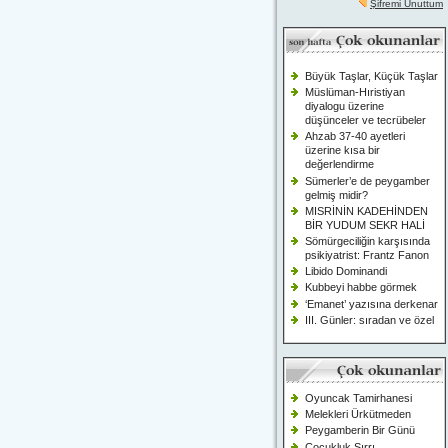
Şifremi Unuttum
Büyük Taşlar, Küçük Taşlar
Müslüman-Hıristiyan
diyalogu üzerine
düşünceler ve tecrübeler
Ahzab 37-40 ayetleri
üzerine kısa bir
değerlendirme
Sümerler’e de peygamber
gelmiş midir?
MISRİNİN KADEHİNDEN
BİR YUDUM SEKR HALİ
Sömürgeciliğin karşısında
psikiyatrist: Frantz Fanon
Libido Dominandi
Kubbeyi habbe görmek
‘Emanet’ yazısına derkenar
III. Günler: sıradan ve özel
Oyuncak Tamirhanesi
Melekleri Ürkütmeden
Peygamberin Bir Günü
Çocukluk Sırrı