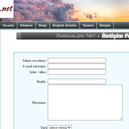
Yazarlar
Kitabevi
Dergi
English Articles
Tarama
İletişim
Adınız soyadınız:
E-mail adresiniz:
Şehir / ülke:
Başlık:
Mesajınız:
Türü