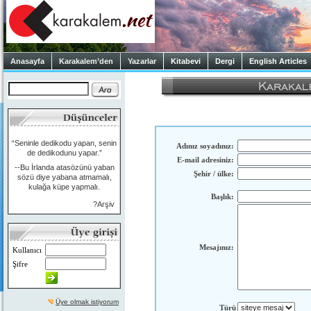
Anasayfa
Karakalem’den
Yazarlar
Kitabevi
Dergi
English Articles
“Seninle dedikodu yapan, senin
Adınız soyadınız:
de dedikodunu yapar.”
E-mail adresiniz:
--Bu İrlanda atasözünü yaban
Şehir / ülke:
sözü diye yabana atmamalı,
kulağa küpe yapmalı.
Başlık:
?Arşiv
Mesajınız:
Kullanıcı
Şifre
Üye olmak istiyorum
Türü