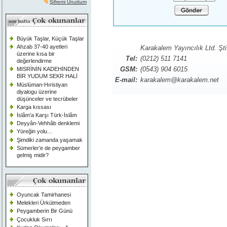
Şifremi Unuttum
Büyük Taşlar, Küçük Taşlar
Ahzab 37-40 ayetleri
Karakalem Yayıncılık Ltd. Şti
üzerine kısa bir
Tel:
(0212) 511 7141
değerlendirme
GSM:
(0543) 904 6015
MISRİNİN KADEHİNDEN
BİR YUDUM SEKR HALİ
E-mail:
karakalem@karakalem.net
Müslüman-Hıristiyan
diyalogu üzerine
düşünceler ve tecrübeler
Karga kıssası
İslâm’a Karşı Türk-İslâm
Deyyân-Vehhâb denklemi
Yüreğin yolu…
Şimdiki zamanda yaşamak
Sümerler’e de peygamber
gelmiş midir?
Oyuncak Tamirhanesi
Melekleri Ürkütmeden
Peygamberin Bir Günü
Çocukluk Sırrı