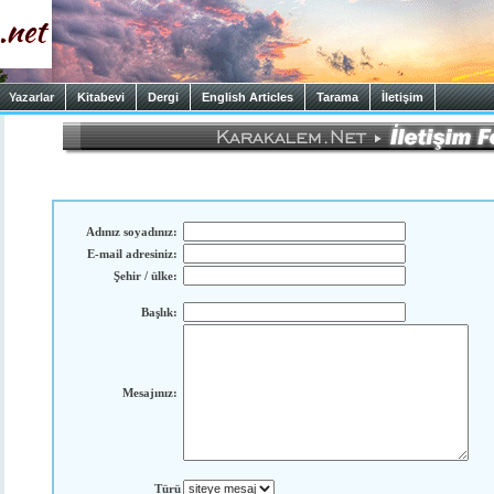
Yazarlar
Kitabevi
Dergi
English Articles
Tarama
İletişim
Adınız soyadınız:
E-mail adresiniz:
Şehir / ülke:
Başlık:
Mesajınız:
Türü