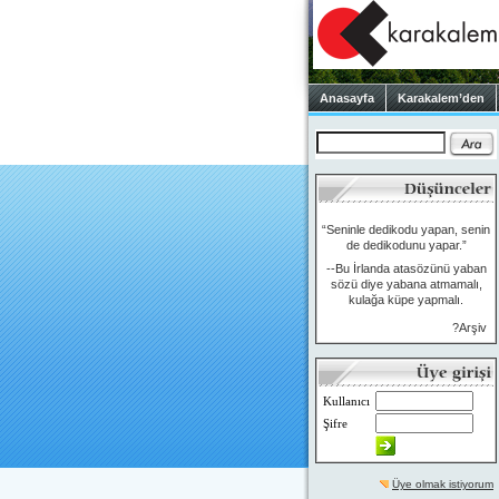
Anasayfa
Karakalem’den
“Seninle dedikodu yapan, senin
de dedikodunu yapar.”
--Bu İrlanda atasözünü yaban
sözü diye yabana atmamalı,
kulağa küpe yapmalı.
?Arşiv
Kullanıcı
Şifre
Üye olmak istiyorum