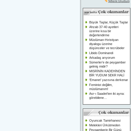
Şifremi Unuttum
Büyük Taşlar, Küçük Taşlar
Ahzab 37-40 ayetleri
üzerine kısa bir
değerlendirme
Müslüman-Hıristiyan
diyalogu üzerine
düşünceler ve tecrübeler
Libido Dominandi
Arkadaş arıyorum
Sümerler’e de peygamber
gelmiş midir?
MISRİNİN KADEHİNDEN
BİR YUDUM SEKR HALİ
‘Emanet’ yazısına derkenar
Feminist değilim,
müslümanım!
Asr-ı Saadet’ten iki ayna:
görebilene…
Oyuncak Tamirhanesi
Melekleri Ürkütmeden
Peygamberin Bir Günü