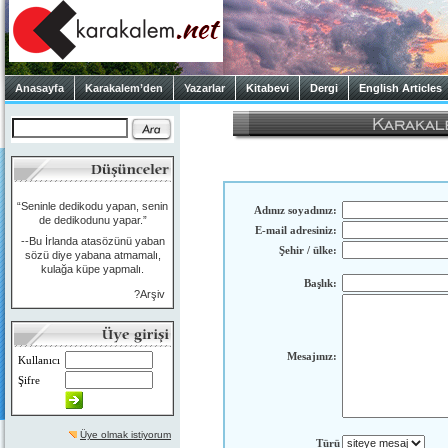
Anasayfa
Karakalem’den
Yazarlar
Kitabevi
Dergi
English Articles
“Seninle dedikodu yapan, senin
Adınız soyadınız:
de dedikodunu yapar.”
E-mail adresiniz:
--Bu İrlanda atasözünü yaban
Şehir / ülke:
sözü diye yabana atmamalı,
kulağa küpe yapmalı.
Başlık:
?Arşiv
Mesajınız:
Kullanıcı
Şifre
Üye olmak istiyorum
Türü