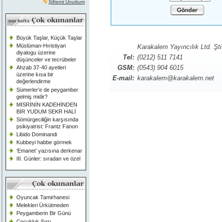
Şifremi Unuttum
Büyük Taşlar, Küçük Taşlar
Müslüman-Hıristiyan
Karakalem Yayıncılık Ltd. Şti
diyalogu üzerine
Tel:
(0212) 511 7141
düşünceler ve tecrübeler
GSM:
(0543) 904 6015
Ahzab 37-40 ayetleri
üzerine kısa bir
E-mail:
karakalem@karakalem.net
değerlendirme
Sümerler’e de peygamber
gelmiş midir?
MISRİNİN KADEHİNDEN
BİR YUDUM SEKR HALİ
Sömürgeciliğin karşısında
psikiyatrist: Frantz Fanon
Libido Dominandi
Kubbeyi habbe görmek
‘Emanet’ yazısına derkenar
III. Günler: sıradan ve özel
Oyuncak Tamirhanesi
Melekleri Ürkütmeden
Peygamberin Bir Günü
Çocukluk Sırrı