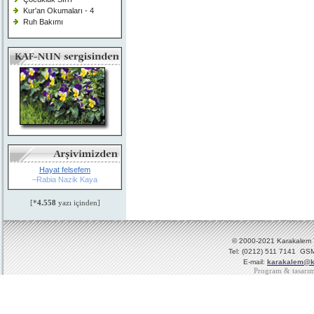
Kur'an Okumaları - 4
Ruh Bakımı
Hayat felsefem
–Rabia Nazik Kaya
[*
4.558
yazı içinden]
© 2000-2021 Karakalem Ya
Tel: (0212) 511 7141 GSM
E-mail:
karakalem@k
Program & tasarı